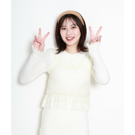
40代からの景色
50代のリアル
美しさの哲学
パートナーとの歩み方
親になるということ
病が教えてくれたこと
移住という選択
熱狂できるもの
一生モノの愛用品
私を彩るエッセンス
60代のネクストステージ
70代のグランドデザイン
社会・カルチャー・マネー
地域とつながる/お金との付き合い方