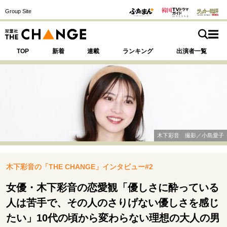
Group Site
TOP
新着
連載
ランキング
出演者一覧
注目の記事テーマで探す
SPECIAL
木下彩音 撮影／小島愛子
サイトの核・哲学
木下彩音の「THE CHANGE」インタビュー#2
運命を変えた出会い
決断の裏側
挫折からの再起
未知への挑戦
プロフェッショナルの矜持
女優・木下彩音の恋愛観「優しさに酔っている
表現者の葛藤
人生が動いた日
10代の挫折と原点
人は苦手で、その人のさりげない優しさを感じ
たい」10代の頃から変わらない理想の大人の男