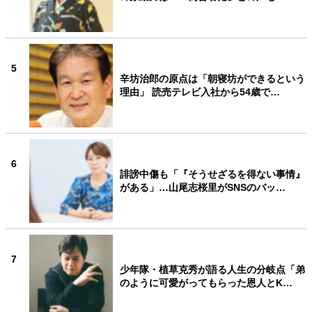
5
辛坊治郎の原点は「朝寝坊ができるという
理由」 読売テレビ入社から54歳で…
6
誹謗中傷も「『そうせざるを得ない事情』
がある」…山尾志桜里がSNSのバッ…
7
少年隊・植草克秀が語る人生の分岐点「弟
のように可愛がってもらった恩人とK…