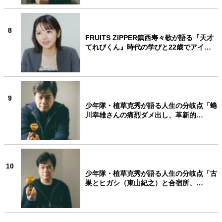
8
FRUITS ZIPPER鎮西寿々歌が語る『天才
てれびくん』時代の学びと22歳でアイ…
9
少年隊・植草克秀が語る人生の分岐点「蜷
川幸雄さんの痛烈ダメ出し、革新的…
10
少年隊・植草克秀が語る人生の分岐点「古
巣とヒガシ（東山紀之）と合宿所、…