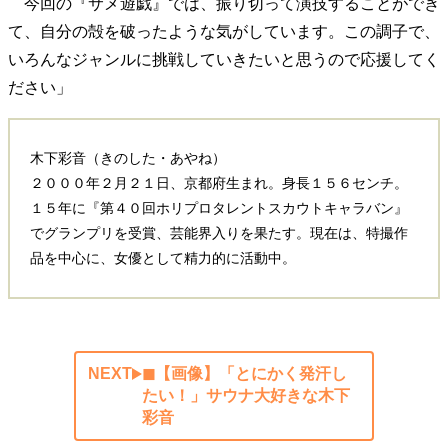
今回の『サメ遊戯』では、振り切って演技することができ
て、自分の殻を破ったような気がしています。この調子で、
いろんなジャンルに挑戦していきたいと思うので応援してく
ださい」
木下彩音（きのした・あやね）
２０００年２月２１日、京都府生まれ。身長１５６センチ。
１５年に『第４０回ホリプロタレントスカウトキャラバン』
でグランプリを受賞、芸能界入りを果たす。現在は、特撮作
品を中心に、女優として精力的に活動中。
NEXT
◼︎【画像】「とにかく発汗し
たい！」サウナ大好きな木下
彩音