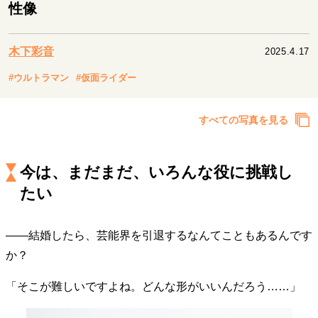
キャリア・働き方
性像
セカンドキャリアの描き方
独立という決断
大人の学び直し
ファーストキャリアを拓く
木下彩音
2025.4.17
夢を掴む選択
#ウルトラマン
#仮面ライダー
経営・ビジネス
すべての写真を見る
リーダーの流儀
変革の原動力
次世代へのバトン
トップが描く未来
今は、まだまだ、いろんな役に挑戦し
たい
マインドセット
――結婚したら、芸能界を引退するなんてこともあるんです
重圧との向き合い方
一流のルーティン
20代の現在地
か？
忘れられない言葉
10代・20代の土台
「そこが難しいですよね。どんな形がいいんだろう……」
ライフスタイル・生き方