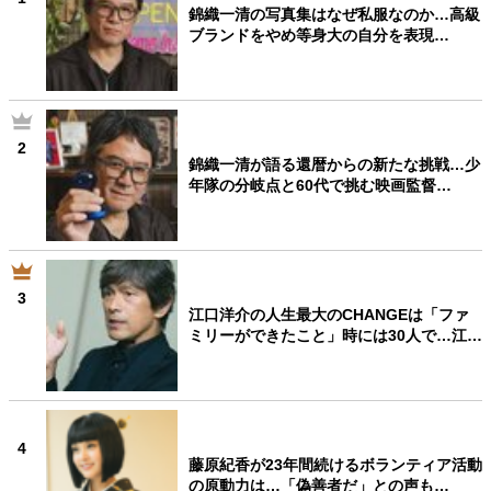
錦織一清の写真集はなぜ私服なのか…高級
ブランドをやめ等身大の自分を表現…
2
錦織一清が語る還暦からの新たな挑戦…少
年隊の分岐点と60代で挑む映画監督…
3
江口洋介の人生最大のCHANGEは「ファ
ミリーができたこと」時には30人で…江…
4
藤原紀香が23年間続けるボランティア活動
の原動力は…「偽善者だ」との声も…