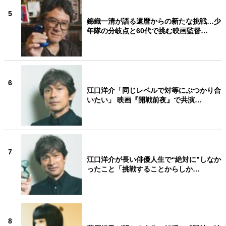
5
錦織一清が語る還暦からの新たな挑戦…少
年隊の分岐点と60代で挑む映画監督…
6
江口洋介「同じレベルで対等にぶつかり合
いたい」 映画『開戦前夜』で共演…
7
江口洋介が長い俳優人生で“絶対に”しなか
ったこと「挑戦することからしか…
8