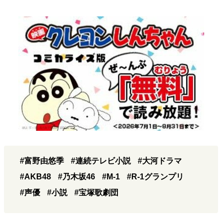
#富野由悠季
#連続テレビ小説
#大河ドラマ
#AKB48
#乃木坂46
#M-1
#R-1グランプリ
#声優
#小説
#宝塚歌劇団