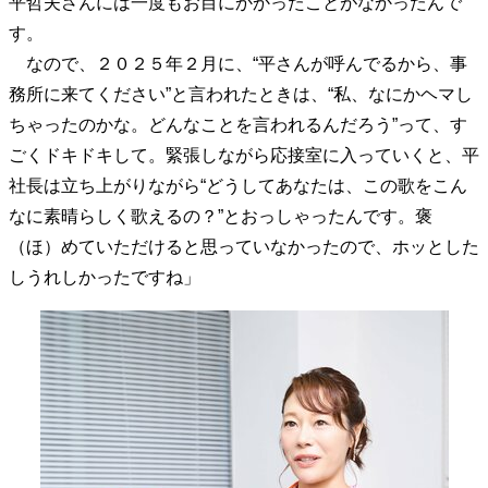
平哲夫さんには一度もお目にかかったことがなかったんで
40代からの景色
50代のリアル
美しさの哲学
す。
パートナーとの歩み方
親になるということ
なので、２０２５年２月に、“平さんが呼んでるから、事
病が教えてくれたこと
移住という選択
務所に来てください”と言われたときは、“私、なにかヘマし
熱狂できるもの
一生モノの愛用品
ちゃったのかな。どんなことを言われるんだろう”って、す
私を彩るエッセンス
60代のネクストステージ
ごくドキドキして。緊張しながら応接室に入っていくと、平
70代のグランドデザイン
社長は立ち上がりながら“どうしてあなたは、この歌をこん
なに素晴らしく歌えるの？”とおっしゃったんです。褒
社会・カルチャー・マネー
（ほ）めていただけると思っていなかったので、ホッとした
しうれしかったですね」
地域とつながる/お金との付き合い方