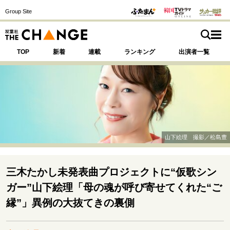
Group Site
TOP
新着
連載
ランキング
出演者一覧
注目の記事テーマで探す
SPECIAL
山下絵理 撮影／松島豊
サイトの核・哲学
運命を変えた出会い
決断の裏側
挫折からの再起
三木たかし未発表曲プロジェクトに“仮歌シン
未知への挑戦
プロフェッショナルの矜持
ガー”山下絵理「母の魂が呼び寄せてくれた“ご
表現者の葛藤
人生が動いた日
10代の挫折と原点
縁”」異例の大抜てきの裏側