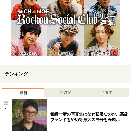
ランキング
24時間
1週間
最新
1
錦織一清の写真集はなぜ私服なのか…高級
ブランドをやめ等身大の自分を表現…