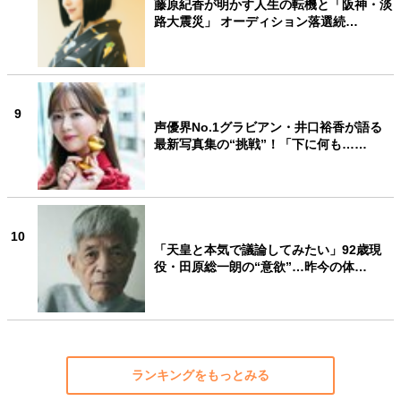
藤原紀香が明かす人生の転機と「阪神・淡
路大震災」 オーディション落選続…
9
声優界No.1グラビアン・井口裕香が語る
最新写真集の“挑戦”！「下に何も……
10
「天皇と本気で議論してみたい」92歳現
役・田原総一朗の“意欲”…昨今の体…
ランキングをもっとみる