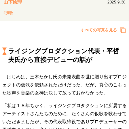
山下絵理
2025.9.30
キャリア・働き方
セカンドキャリアの描き方
独立という決断
#演歌
大人の学び直し
ファーストキャリアを拓く
夢を掴む選択
すべての写真を見る
経営・ビジネス
ライジングプロダクション代表・平哲
リーダーの流儀
変革の原動力
次世代へのバトン
夫氏から直接デビューの話が
トップが描く未来
はじめは、三木たかし氏の未発表曲を世に贈り出すプロジ
ェクトの仮歌を依頼されただけだった。だが、真心のこもっ
マインドセット
た歌声を音楽の女神は決して放っておかなかった。
重圧との向き合い方
一流のルーティン
20代の現在地
忘れられない言葉
10代・20代の土台
「私は１８年ちかく、ライジングプロダクションに所属する
アーティストさんたちのために、たくさんの仮歌を歌わせて
いただきましたが、その代表取締役でありプロデューサーの
ライフスタイル・生き方