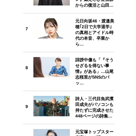
からの復活と山田…
6
元日向坂46・渡邉美
穂｢2日で大学退学｣
7
の真相とアイドル時
代の本音、卒業か
7
ら…
誹謗中傷も「『そう
せざるを得ない事
8
情』がある」…山尾
8
志桜里がSNSのバ
ッ…
詩人・三代目魚武濱
田成夫がパソコンも
9
9
持たずに完成させた
448ページの詩集…
元宝塚トップスター