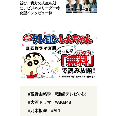
並び、貴方の人生を刻
む。ビジネスリーダー特
化型インタビュー枠
『Key person』始…
#富野由悠季
#連続テレビ小説
#大河ドラマ
#AKB48
#乃木坂46
#M-1