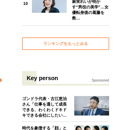
麻実れいが明か
10
10
す“男役の美学”…女
優転身後の葛藤を
救…
ランキングをもっとみる
Key person
Sponsored
ゴンドラ代表・古江恵治
さん「仕事を通して成長
できる、わくわくドキド
キできる会社にしたいと
考えたんで…
時代を象徴する「顔」と