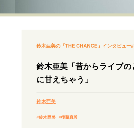
経営・ビジネス
マインドセット
ライフスタイル・生き方
鈴木亜美の「THE CHANGE」インタビュー#
鈴木亜美「昔からライブの
に甘えちゃう」
社会・カルチャー・マネー
鈴木亜美
#鈴木亜美
#後藤真希