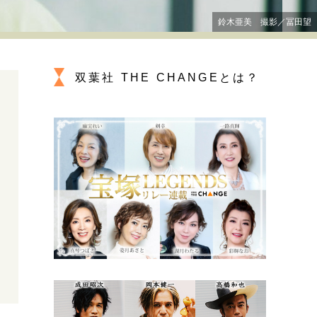
プが描く未来
鈴木亜美 撮影／冨田望
忘れられない言葉
10代・20代の土台
双葉社 THE CHANGEとは？
親になるということ
一生モノの愛用品
デザイン