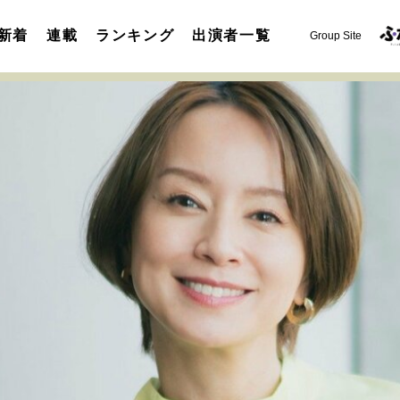
新着
連載
ランキング
出演者一覧
Group Site
運命を変えた出会い
決断の裏側
挫折からの再起
未知
表現者の葛藤
人生が動いた日
10代の挫折と原点
セカンドキャリアの描き方
独立という決断
大人の学び直し
夢を掴む選択