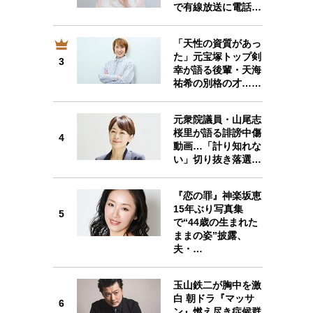
で有線放送に電話…
「天性の資質があっ
た」元宝塚トップ剣
3
3
幸が語る後輩・天海
祐希の別格の才……
元衆院議員・山尾志
桜里が語る誹謗中傷
4
動画…「計り知れな
4
い」切り抜き落選…
『恋の罪』神楽坂恵
15年ぶり写真集
5
で“44歳の生まれた
ままの姿”披露、
5
夫・…
玉山鉄二が胸中を激
白 朝ドラ『マッサ
6
ン』燃え尽き症候群