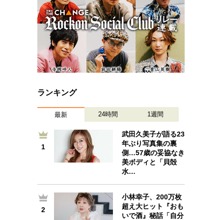
ランキング
24時間
1週間
最新
武田久美子が語る23
年ぶり写真集の裏
1
1
側…57歳の妥協なき
美ボディと「貝殻
水…
小林幸子、200万枚
2
超え大ヒット『おも
2
いで酒』秘話「自分