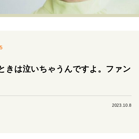
リーダーの流儀
変革の原動力
次世代へのバトン
トッ
重圧との向き合い方
一流のルーティン
20代の現在地
40代からの景色
美しさの哲学
パートナーとの歩み方
5
病が教えてくれたこと
移住という選択
熱狂できるもの
私を彩るエッセンス
60代のネクストステージ
70代のグランド
ときは泣いちゃうんですよ。ファン
地域とつながる/お金との付き合い方
2023.10.8