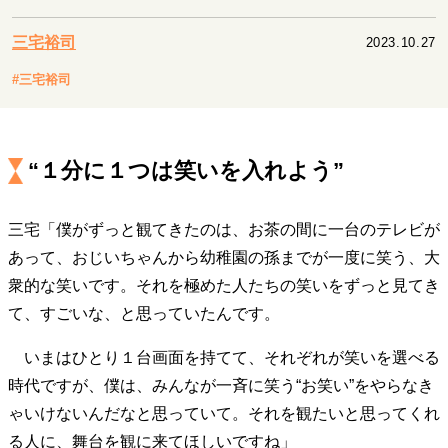
キャリア・働き方
セカンドキャリアの描き方
独立という決断
三宅裕司
2023.10.27
大人の学び直し
ファーストキャリアを拓く
#三宅裕司
夢を掴む選択
“１分に１つは笑いを入れよう”
経営・ビジネス
リーダーの流儀
変革の原動力
次世代へのバトン
トップが描く未来
三宅「僕がずっと観てきたのは、お茶の間に一台のテレビが
あって、おじいちゃんから幼稚園の孫までが一度に笑う、大
衆的な笑いです。それを極めた人たちの笑いをずっと見てき
マインドセット
て、すごいな、と思っていたんです。
重圧との向き合い方
一流のルーティン
20代の現在地
いまはひとり１台画面を持てて、それぞれが笑いを選べる
忘れられない言葉
10代・20代の土台
時代ですが、僕は、みんなが一斉に笑う“お笑い”をやらなき
ゃいけないんだなと思っていて。それを観たいと思ってくれ
ライフスタイル・生き方
る人に、舞台を観に来てほしいですね」