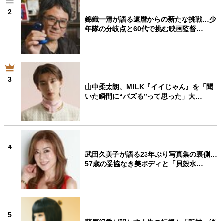
2
錦織一清が語る還暦からの新たな挑戦…少
年隊の分岐点と60代で挑む映画監督…
3
山中柔太朗、M!LK『イイじゃん』を「聞
いた瞬間に“バズる”って思った」大…
4
武田久美子が語る23年ぶり写真集の裏側…
57歳の妥協なき美ボディと「貝殻水…
5