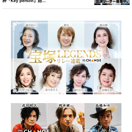
枠『Key person』始…