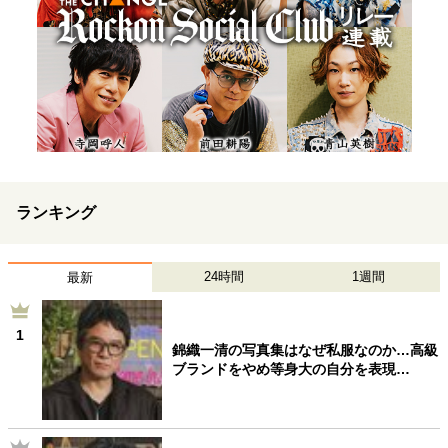
ランキング
24時間
1週間
最新
1
錦織一清の写真集はなぜ私服なのか…高級
ブランドをやめ等身大の自分を表現…