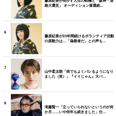
藤原紀香が明かす人生の転機と「阪神・淡
路大震災」 オーディション落選続…
6
藤原紀香が23年間続けるボランティア活動
の原動力は…「偽善者だ」との声も…
7
山中柔太朗「街でもよくバレるようになり
ました（笑）」『イイじゃん』大バ…
8
滝藤賢一「立っていられないというのが何
か月……いや何年も続きました」仕…