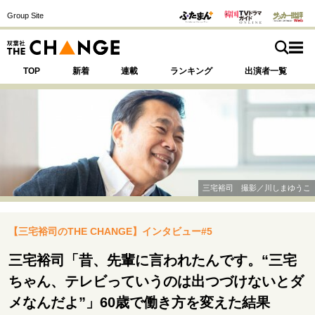
Group Site
TOP
新着
連載
ランキング
出演者一覧
注目の記事テーマで探す
SPECIAL
三宅裕司 撮影／川しまゆうこ
サイトの核・哲学
【三宅裕司のTHE CHANGE】インタビュー#5
運命を変えた出会い
決断の裏側
挫折からの再起
未知への挑戦
プロフェッショナルの矜持
三宅裕司「昔、先輩に言われたんです。“三宅
表現者の葛藤
人生が動いた日
10代の挫折と原点
ちゃん、テレビっていうのは出つづけないとダ
メなんだよ”」60歳で働き方を変えた結果