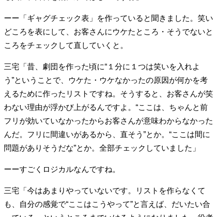
40代からの景色
50代のリアル
美しさの哲学
ーー「ギャグチェック表」を作っていると聞きました。笑い
パートナーとの歩み方
親になるということ
どころを表にして、お客さんにウケたところ・そうでないと
病が教えてくれたこと
移住という選択
ころをチェックして直していくと。
熱狂できるもの
一生モノの愛用品
私を彩るエッセンス
60代のネクストステージ
三宅「昔、劇団を作った頃に“１分に１つは笑いを入れよ
70代のグランドデザイン
う”ということで、ウケた・ウケなかったの原因が何かを考
えるために作ったリストですね。そうすると、お客さんが笑
わない理由が浮かび上がるんですよ。“ここは、ちゃんと前
社会・カルチャー・マネー
フリが効いていなかったからお客さんが意味わからなかった
地域とつながる/お金との付き合い方
んだ。フリに間違いがあるから、直そう”とか。“ここは間に
問題がありそうだな”とか。全部チェックしていました」
ーーすごくロジカルなんですね。
三宅「今はあまりやっていないです。リストを作らなくて
も、自分の感覚で“ここはこうやって”と言えば、だいたい合