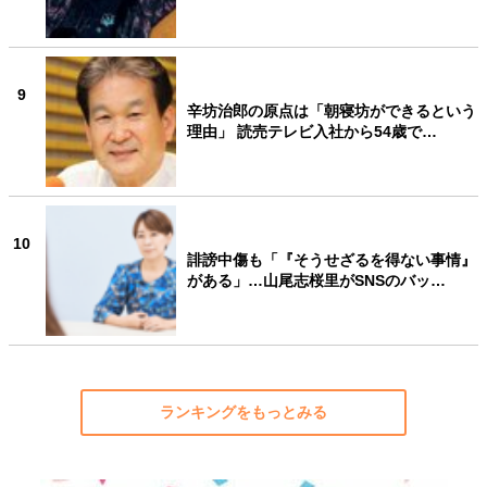
9
辛坊治郎の原点は「朝寝坊ができるという
理由」 読売テレビ入社から54歳で…
10
誹謗中傷も「『そうせざるを得ない事情』
がある」…山尾志桜里がSNSのバッ…
ランキングをもっとみる