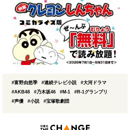
#富野由悠季
#連続テレビ小説
#大河ドラマ
#AKB48
#乃木坂46
#M-1
#R-1グランプリ
#声優
#小説
#宝塚歌劇団