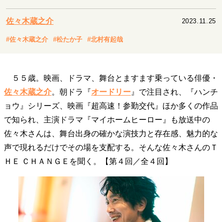
キャリア・働き方
セカンドキャリアの描き方
独立という決断
佐々木蔵之介
2023.11.25
大人の学び直し
ファーストキャリアを拓く
#佐々木蔵之介
#松たか子
#北村有起哉
夢を掴む選択
５５歳。映画、ドラマ、舞台とますます乗っている俳優・
経営・ビジネス
佐々木蔵之介
。朝ドラ『
オードリー
』で注目され、『ハンチ
リーダーの流儀
変革の原動力
次世代へのバトン
ョウ』シリーズ、映画『超高速！参勤交代』ほか多くの作品
トップが描く未来
で知られ、主演ドラマ『マイホームヒーロー』も放送中の
佐々木さんは、舞台出身の確かな演技力と存在感、魅力的な
声で現れるだけでその場を支配する。そんな佐々木さんのＴ
マインドセット
ＨＥ ＣＨＡＮＧＥを聞く。【第４回／全４回】
重圧との向き合い方
一流のルーティン
20代の現在地
忘れられない言葉
10代・20代の土台
ライフスタイル・生き方