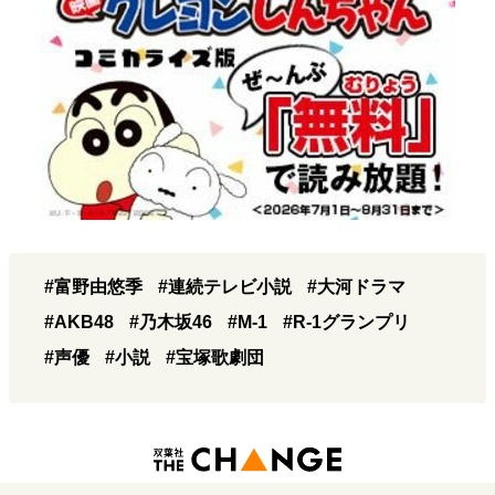
#富野由悠季
#連続テレビ小説
#大河ドラマ
#AKB48
#乃木坂46
#M-1
#R-1グランプリ
#声優
#小説
#宝塚歌劇団