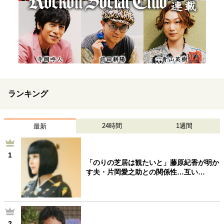
ランキング
24時間
1週間
最新
1
「のりの芝居は観たいと」藤原紀香が明か
す夫・片岡愛之助との関係性…互い…
2