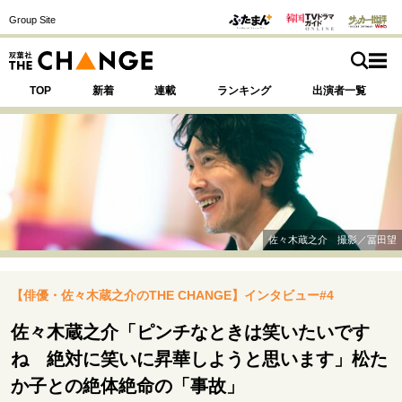
Group Site
TOP
新着
連載
ランキング
出演者一覧
注目の記事テーマで探す
SPECIAL
佐々木蔵之介 撮影／冨田望
サイトの核・哲学
【俳優・佐々木蔵之介のTHE CHANGE】インタビュー#4
運命を変えた出会い
決断の裏側
挫折からの再起
未知への挑戦
プロフェッショナルの矜持
佐々木蔵之介「ピンチなときは笑いたいです
表現者の葛藤
人生が動いた日
10代の挫折と原点
ね 絶対に笑いに昇華しようと思います」松た
か子との絶体絶命の「事故」