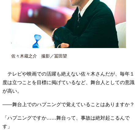
40代からの景色
50代のリアル
美しさの哲学
パートナーとの歩み方
親になるということ
病が教えてくれたこと
移住という選択
熱狂できるもの
一生モノの愛用品
私を彩るエッセンス
60代のネクストステージ
70代のグランドデザイン
佐々木蔵之介 撮影／冨田望
社会・カルチャー・マネー
テレビや映画での活躍も絶えない佐々木さんだが、毎年１
地域とつながる/お金との付き合い方
度は立つことを目標に掲げているなど、舞台人としての意識
が高い。
――舞台上でのハプニングで覚えていることはありますか？
「ハプニングですか……舞台って、事故は絶対起こるんで
す」