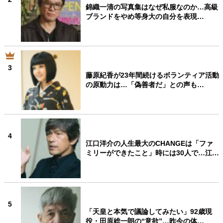
錦織一清の写真集はなぜ私服なのか…高級
ブランドをやめ等身大の自分を表現…
3
藤原紀香が23年間続けるボランティア活動
の原動力は…「偽善者だ」との声も…
4
江口洋介の人生最大のCHANGEは「ファ
ミリーができたこと」時には30人で…江…
5
「天皇と本気で議論してみたい」92歳現
役・田原総一朗の“意欲”…昨今の体…