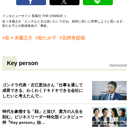
インタビューサイト 双葉社 THE CHANGE
佐々木蔵之介「ピンチなときは笑いたいですね 絶対に笑いに昇華しようと思います」
松たか子との絶体絶命の「事故」
#佐々木蔵之介
#松たか子
#北村有起哉
Key person
Sponsored
ゴンドラ代表・古江恵治さん「仕事を通して
成長できる、わくわくドキドキできる会社に
したいと考えたんで…
時代を象徴する「顔」と並び、貴方の人生を
刻む。ビジネスリーダー特化型インタビュー
枠『Key person』始…