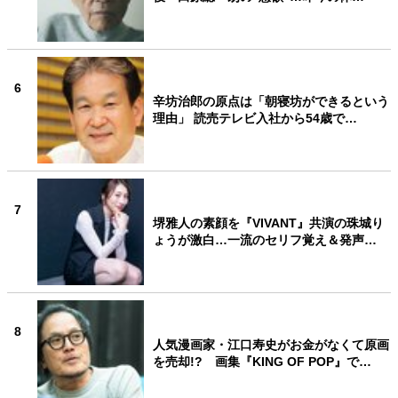
6
辛坊治郎の原点は「朝寝坊ができるという
理由」 読売テレビ入社から54歳で…
7
堺雅人の素顔を『VIVANT』共演の珠城り
ょうが激白…一流のセリフ覚え＆発声…
8
人気漫画家・江口寿史がお金がなくて原画
を売却!? 画集『KING OF POP』で…