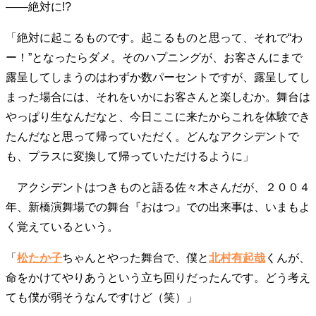
――絶対に!?
「絶対に起こるものです。起こるものと思って、それで“わ
ー！”となったらダメ。そのハプニングが、お客さんにまで
露呈してしまうのはわずか数パーセントですが、露呈してし
まった場合には、それをいかにお客さんと楽しむか。舞台は
やっぱり生なんだなと、今日ここに来たからこれを体験でき
たんだなと思って帰っていただく。どんなアクシデントで
も、プラスに変換して帰っていただけるように」
アクシデントはつきものと語る佐々木さんだが、２００４
年、新橋演舞場での舞台『おはつ』での出来事は、いまもよ
く覚えているという。
「
松たか子
ちゃんとやった舞台で、僕と
北村有起哉
くんが、
命をかけてやりあうという立ち回りだったんです。どう考え
ても僕が弱そうなんですけど（笑）」