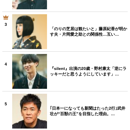
3
「のりの芝居は観たいと」藤原紀香が明か
す夫・片岡愛之助との関係性…互い…
4
『silent』出演の20歳・野村康太「逆にラ
ッキーだと思うようにしています」…
5
｢日本一になっても新聞はたった2行｣武井
壮が“百獣の王”を目指した理由。…