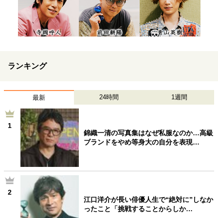
ランキング
24時間
1週間
最新
1
錦織一清の写真集はなぜ私服なのか…高級
ブランドをやめ等身大の自分を表現…
2
江口洋介が長い俳優人生で“絶対に”しなか
ったこと「挑戦することからしか…