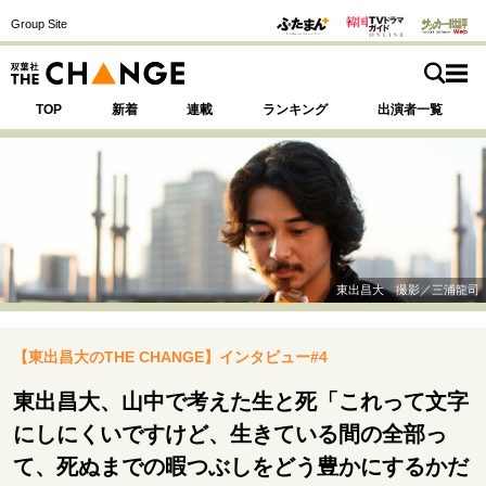
Group Site
TOP
新着
連載
ランキング
出演者一覧
注目の記事テーマで探す
SPECIAL
東出昌大 撮影／三浦龍司
サイトの核・哲学
【東出昌大のTHE CHANGE】インタビュー#4
運命を変えた出会い
決断の裏側
挫折からの再起
未知への挑戦
プロフェッショナルの矜持
東出昌大、山中で考えた生と死「これって文字
表現者の葛藤
人生が動いた日
10代の挫折と原点
にしにくいですけど、生きている間の全部っ
て、死ぬまでの暇つぶしをどう豊かにするかだ