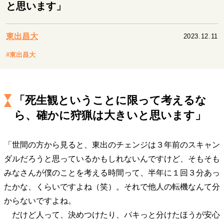
キャリア・働き方
と思います」
セカンドキャリアの描き方
独立という決断
大人の学び直し
ファーストキャリアを拓く
東出昌大
2023.12.11
夢を掴む選択
#東出昌大
経営・ビジネス
「死生観ということに限って考えるな
リーダーの流儀
変革の原動力
次世代へのバトン
トップが描く未来
ら、確かに狩猟は大きいと思います」
「世間の方から見ると、東出のチェンジは３年前のスキャン
マインドセット
ダルだろうと思っているかもしれないんですけど、そもそも
重圧との向き合い方
一流のルーティン
20代の現在地
みなさんが僕のことを考える時間って、半年に１回３分あっ
忘れられない言葉
10代・20代の土台
たかな、くらいですよね（笑）。それで他人の転機なんて分
からないですよね。
だけど人って、決めつけたり、パキっと分けたほうが安心
ライフスタイル・生き方