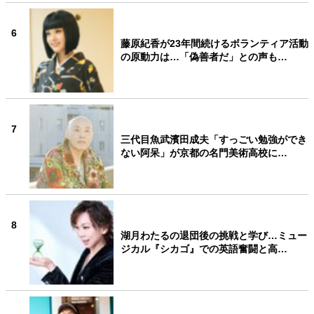
6
藤原紀香が23年間続けるボランティア活動
の原動力は…「偽善者だ」との声も…
7
三代目魚武濱田成夫「すっごい勉強ができ
ない阿呆」が京都の名門美術高校に…
8
湖月わたるの退団後の挑戦と学び…ミュー
ジカル『シカゴ』での英語奮闘と高…