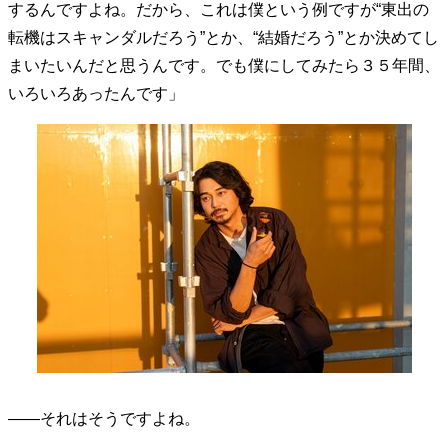
するんですよね。だから、これは僕という例ですが“東出の
40代からの景色
50代のリアル
美しさの哲学
転機はスキャンダルだろう”とか、“結婚だろう”とか決めてし
パートナーとの歩み方
親になるということ
まいたいんだと思うんです。でも僕にしてみたら３５年間、
病が教えてくれたこと
移住という選択
いろいろあったんです」
熱狂できるもの
一生モノの愛用品
私を彩るエッセンス
60代のネクストステージ
70代のグランドデザイン
社会・カルチャー・マネー
地域とつながる/お金との付き合い方
――それはそうですよね。