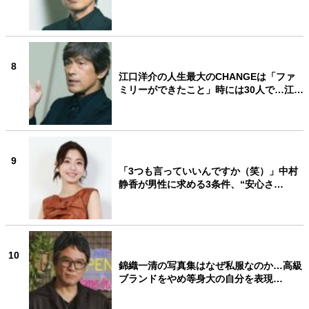
8
江口洋介の人生最大のCHANGEは「ファ
ミリーができたこと」時には30人で…江…
9
「3つも言っていいんですか（笑）」中村
静香が男性に求める3条件、“安心さ…
10
錦織一清の写真集はなぜ私服なのか…高級
ブランドをやめ等身大の自分を表現…