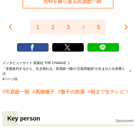
当時を振り返る田原総一朗
1
2
3
4
5
インタビューサイト 双葉社 THE CHANGE
「直接批判するから、生き残れる」田原総一朗の“正面突破術”が生まれた出来事と
は
4ページ目
#田原総一朗
#黒柳徹子
#徹子の部屋
#朝まで生テレビ！
Key person
Sponsored