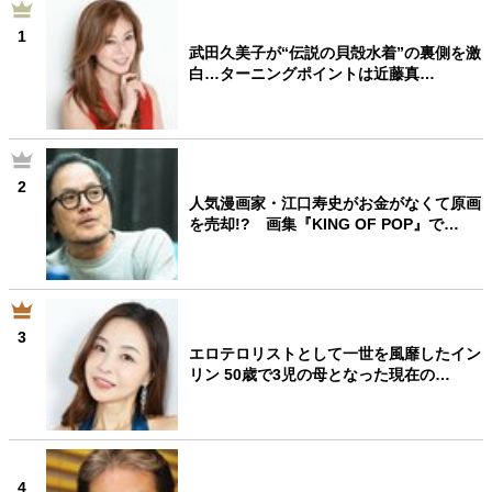
1
武田久美子が“伝説の貝殻水着”の裏側を激
白…ターニングポイントは近藤真…
2
人気漫画家・江口寿史がお金がなくて原画
を売却!? 画集『KING OF POP』で…
3
エロテロリストとして一世を風靡したイン
リン 50歳で3児の母となった現在の…
4