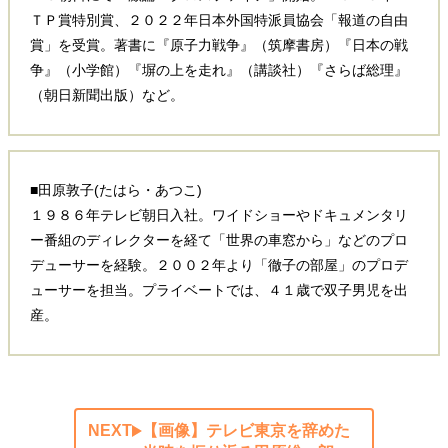
ＴＰ賞特別賞、２０２２年日本外国特派員協会「報道の自由
賞」を受賞。著書に『原子力戦争』（筑摩書房）『日本の戦
争』（小学館）『塀の上を走れ』（講談社）『さらば総理』
（朝日新聞出版）など。
■田原敦子(たはら・あつこ)
１９８６年テレビ朝日入社。ワイドショーやドキュメンタリ
ー番組のディレクターを経て「世界の車窓から」などのプロ
デューサーを経験。２００２年より「徹子の部屋」のプロデ
ューサーを担当。プライベートでは、４１歳で双子男児を出
産。
NEXT
【画像】テレビ東京を辞めた