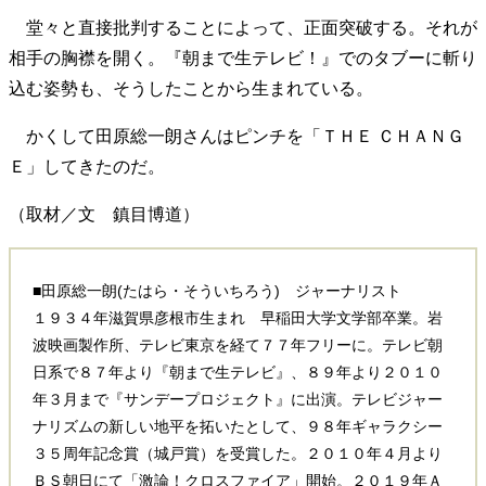
40代からの景色
50代のリアル
美しさの哲学
堂々と直接批判することによって、正面突破する。それが
パートナーとの歩み方
親になるということ
相手の胸襟を開く。『朝まで生テレビ！』でのタブーに斬り
病が教えてくれたこと
移住という選択
込む姿勢も、そうしたことから生まれている。
熱狂できるもの
一生モノの愛用品
私を彩るエッセンス
60代のネクストステージ
かくして田原総一朗さんはピンチを「ＴＨＥ ＣＨＡＮＧ
70代のグランドデザイン
Ｅ」してきたのだ。
（取材／文 鎮目博道）
社会・カルチャー・マネー
地域とつながる/お金との付き合い方
■田原総一朗(たはら・そういちろう) ジャーナリスト
１９３４年滋賀県彦根市生まれ 早稲田大学文学部卒業。岩
波映画製作所、テレビ東京を経て７７年フリーに。テレビ朝
日系で８７年より『朝まで生テレビ』、８９年より２０１０
年３月まで『サンデープロジェクト』に出演。テレビジャー
ナリズムの新しい地平を拓いたとして、９８年ギャラクシー
３５周年記念賞（城戸賞）を受賞した。２０１０年４月より
ＢＳ朝日にて「激論！クロスファイア」開始。２０１９年Ａ