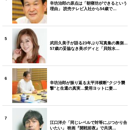
辛坊治郎の原点は「朝寝坊ができるという
理由」 読売テレビ入社から54歳で…
5
武田久美子が語る23年ぶり写真集の裏側…
57歳の妥協なき美ボディと「貝殻水…
6
辛坊治郎が振り返る太平洋横断“クジラ襲
撃”と生還の真実…愛用ヨットに妻…
7
江口洋介「同じレベルで対等にぶつかり合
いたい」 映画『開戦前夜』で共演…