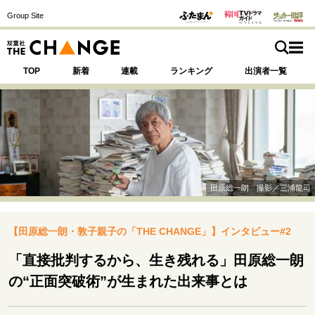
Group Site
TOP
新着
連載
ランキング
出演者一覧
注目の記事テーマで探す
SPECIAL
田原総一朗 撮影／三浦龍司
サイトの核・哲学
【田原総一朗・敦子親子の「THE CHANGE」】インタビュー#2
運命を変えた出会い
決断の裏側
挫折からの再起
未知への挑戦
プロフェッショナルの矜持
「直接批判するから、生き残れる」田原総一朗
表現者の葛藤
人生が動いた日
10代の挫折と原点
の“正面突破術”が生まれた出来事とは