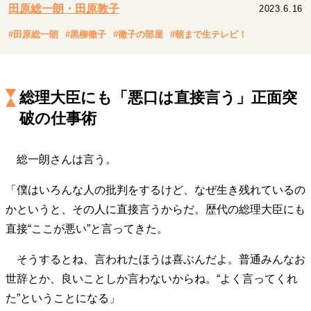
キャリア・働き方
田原総一朗・田原敦子
2023.6.16
セカンドキャリアの描き方
独立という決断
#田原総一朗
#黒柳徹子
#徹子の部屋
#朝まで生テレビ！
大人の学び直し
ファーストキャリアを拓く
夢を掴む選択
総理大臣にも「悪口は直接言う」正面突
破の仕事術
経営・ビジネス
リーダーの流儀
変革の原動力
次世代へのバトン
トップが描く未来
総一朗さんは言う。
「僕はいろんな人の批判をするけど、なぜ生き残れているの
かというと、その人に直接言うからだ。歴代の総理大臣にも
マインドセット
直接“ここが悪い”と言ってきた。
重圧との向き合い方
一流のルーティン
20代の現在地
忘れられない言葉
10代・20代の土台
そうするとね、言われたほうは喜ぶんだよ。普通みんなお
世辞とか、良いことしか言わないからね。“よく言ってくれ
た”ということになる」
ライフスタイル・生き方