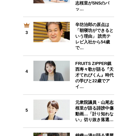
志桜里がSNSのバ
ッ…
辛坊治郎の原点は
3
「朝寝坊ができると
3
いう理由」 読売テ
レビ入社から54歳
で…
FRUITS ZIPPER鎮
4
西寿々歌が語る『天
4
才てれびくん』時代
の学びと22歳でア
イ…
元衆院議員・山尾志
5
桜里が語る誹謗中傷
5
動画…「計り知れな
い」切り抜き落選…
錦織一清が語る還暦