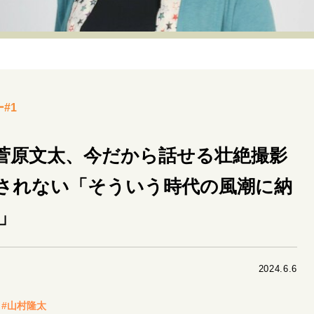
リーダーの流儀
変革の原動力
次世代へのバトン
トッ
重圧との向き合い方
一流のルーティン
20代の現在地
40代からの景色
美しさの哲学
パートナーとの歩み方
#1
病が教えてくれたこと
移住という選択
熱狂できるもの
私を彩るエッセンス
60代のネクストステージ
70代のグランド
菅原文太、今だから話せる壮絶撮影
されない「そういう時代の風潮に納
地域とつながる/お金との付き合い方
」
2024.6.6
#山村隆太