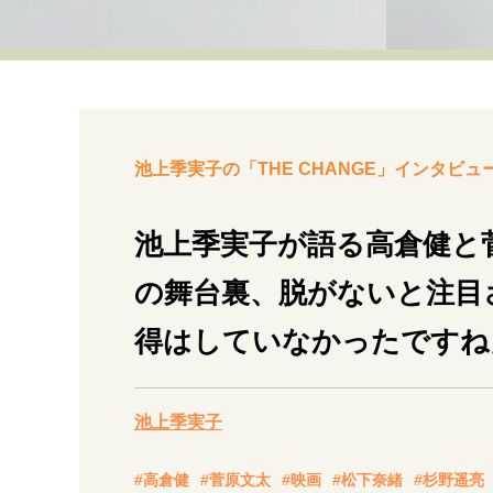
経営・ビジネス
マインドセット
ライフスタイル・生き方
池上季実子の「THE CHANGE」インタビュー
池上季実子が語る高倉健と
の舞台裏、脱がないと注目
社会・カルチャー・マネー
得はしていなかったですね
池上季実子
#高倉健
#菅原文太
#映画
#松下奈緒
#杉野遥亮