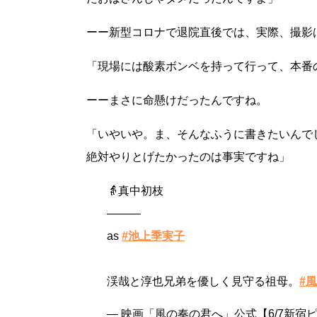
ーー新型コロナで退院直後では、実際、撮影
「現場には酸素ボンベを持って行って、本番
ーーまさに命懸けだったんですね。
「いやいや。ま、そんなふうに書きたいんで
絶対やりとげたかったのは事実ですね」
👵真中初枝
———
as
#池上季実子
渓哉と淳也兄弟を優しく見守る祖母。
#
— 映画「風の奏の君へ」公式【6/7新宿ピカデリ