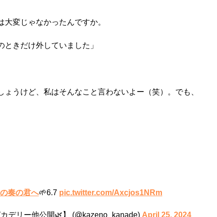
は大変じゃなかったんですか。
のときだけ外していました」
しょうけど、私はそんなこと言わないよー（笑）。でも、
風の奏の君へ
🌱6.7
pic.twitter.com/Axcjos1NRm
ー他公開🌿】 (@kazeno_kanade)
April 25, 2024