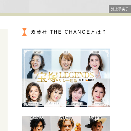
プが描く未来
池上季実子
忘れられない言葉
10代・20代の土台
双葉社 THE CHANGEとは？
親になるということ
一生モノの愛用品
デザイン