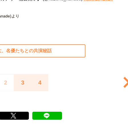
nade)より
太、名優たちとの共演秘話
2
3
4