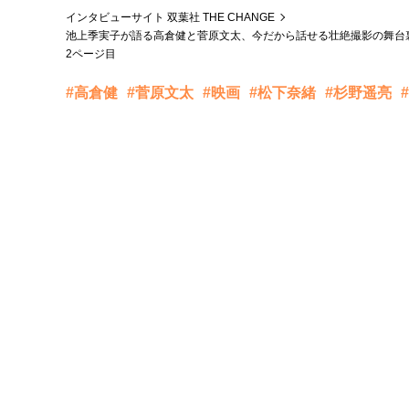
インタビューサイト 双葉社 THE CHANGE
池上季実子が語る高倉健と菅原文太、今だから話せる壮絶撮影の舞台
2ページ目
#高倉健
#菅原文太
#映画
#松下奈緒
#杉野遥亮