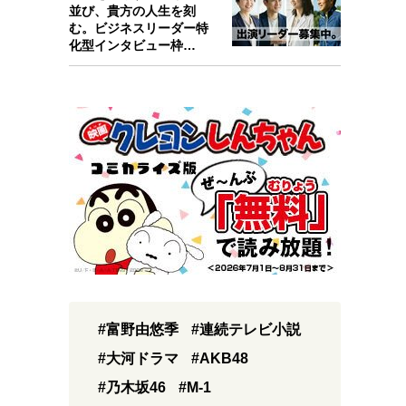
並び、貴方の人生を刻
む。ビジネスリーダー特
化型インタビュー枠
『Key person』始…
#富野由悠季
#連続テレビ小説
#大河ドラマ
#AKB48
#乃木坂46
#M-1