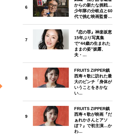
からの新たな挑戦…
6
6
少年隊の分岐点と60
代で挑む映画監督…
『恋の罪』神楽坂恵
15年ぶり写真集
7
7
で“44歳の生まれた
ままの姿”披露、
夫・…
FRUITS ZIPPER鎮
8
西寿々歌に訪れた最
8
大のピンチ「身体が
いうことをきかな
い…
9
FRUITS ZIPPER鎮
西寿々歌が映画『だ
9
ぁれかさんとアソ
ぼ？』で初主演…か
わ…