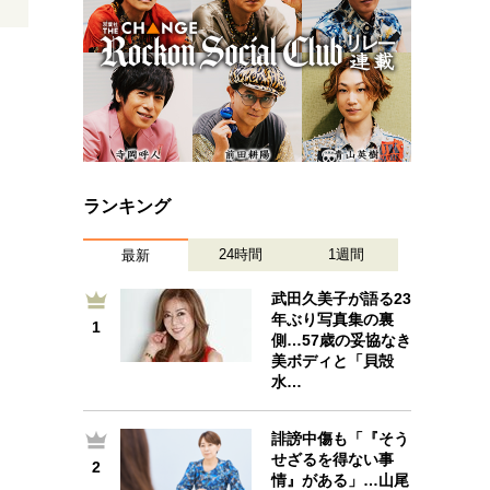
ランキング
24時間
1週間
最新
武田久美子が語る23
年ぶり写真集の裏
1
1
側…57歳の妥協なき
美ボディと「貝殻
水…
誹謗中傷も「『そう
2
せざるを得ない事
2
情』がある」…山尾