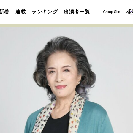
新着
連載
ランキング
出演者一覧
Group Site
運命を変えた出会い
決断の裏側
挫折からの再起
未知
表現者の葛藤
人生が動いた日
10代の挫折と原点
セカンドキャリアの描き方
独立という決断
大人の学び直し
夢を掴む選択