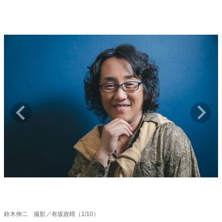
キャリア・働き方
セカンドキャリアの描き方
独立という決断
大人の学び直し
ファーストキャリアを拓く
夢を掴む選択
経営・ビジネス
リーダーの流儀
変革の原動力
次世代へのバトン
トップが描く未来
マインドセット
重圧との向き合い方
一流のルーティン
20代の現在地
忘れられない言葉
10代・20代の土台
鈴木伸二 撮影／有坂政晴（1/10）
ライフスタイル・生き方