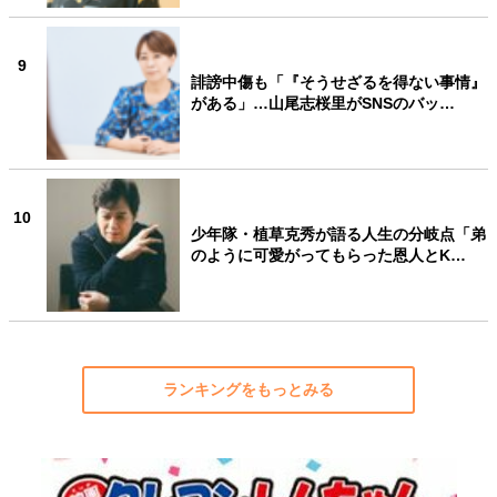
9
誹謗中傷も「『そうせざるを得ない事情』
がある」…山尾志桜里がSNSのバッ…
10
少年隊・植草克秀が語る人生の分岐点「弟
のように可愛がってもらった恩人とK…
ランキングをもっとみる