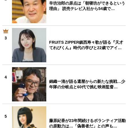
辛坊治郎の原点は「朝寝坊ができるという
理由」 読売テレビ入社から54歳で…
3
FRUITS ZIPPER鎮西寿々歌が語る『天才
てれびくん』時代の学びと22歳でアイ…
4
錦織一清が語る還暦からの新たな挑戦…少
年隊の分岐点と60代で挑む映画監督…
5
藤原紀香が23年間続けるボランティア活動
の原動力は…「偽善者だ」との声も…