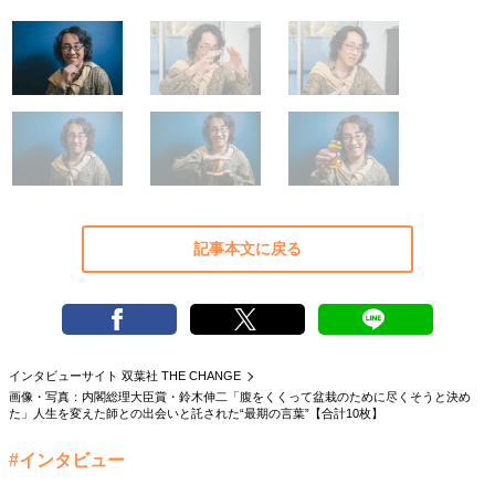
40代からの景色
50代のリアル
美しさの哲学
パートナーとの歩み方
親になるということ
病が教えてくれたこと
移住という選択
熱狂できるもの
一生モノの愛用品
私を彩るエッセンス
60代のネクストステージ
70代のグランドデザイン
社会・カルチャー・マネー
記事本文に戻る
地域とつながる/お金との付き合い方
インタビューサイト 双葉社 THE CHANGE
画像・写真：内閣総理大臣賞・鈴木伸二「腹をくくって盆栽のために尽くそうと決め
た」人生を変えた師との出会いと託された“最期の言葉”【合計10枚】
#インタビュー