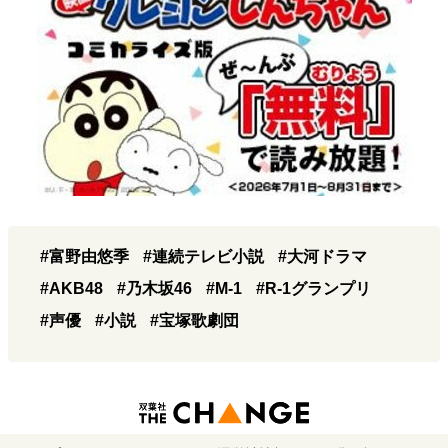
#富野由悠季
#連続テレビ小説
#大河ドラマ
#AKB48
#乃木坂46
#M-1
#R-1グランプリ
#声優
#小説
#宝塚歌劇団