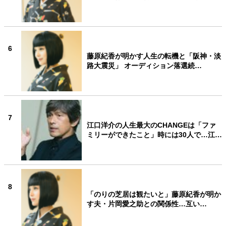
6
藤原紀香が明かす人生の転機と「阪神・淡
路大震災」 オーディション落選続…
7
江口洋介の人生最大のCHANGEは「ファ
ミリーができたこと」時には30人で…江…
8
「のりの芝居は観たいと」藤原紀香が明か
す夫・片岡愛之助との関係性…互い…