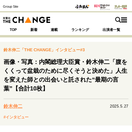
Group Site
TOP
新着
連載
ランキング
出演者一覧
鈴木伸二「THE CHANGE」インタビュー#3
画像・写真：内閣総理大臣賞・鈴木伸二「腹を
注目の記事テーマで探す
SPECIAL
くくって盆栽のために尽くそうと決めた」人生
を変えた師との出会いと託された“最期の言
葉”【合計10枚】
サイトの核・哲学
運命を変えた出会い
決断の裏側
挫折からの再起
未知への挑戦
プロフェッショナルの矜持
鈴木伸二
2025.5.27
表現者の葛藤
人生が動いた日
10代の挫折と原点
#インタビュー