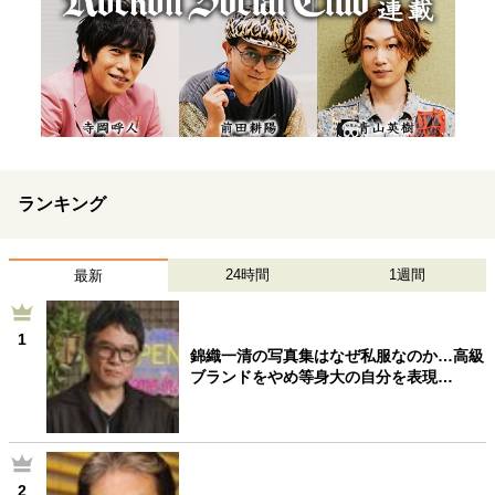
ランキング
24時間
1週間
最新
1
錦織一清の写真集はなぜ私服なのか…高級
ブランドをやめ等身大の自分を表現…
2