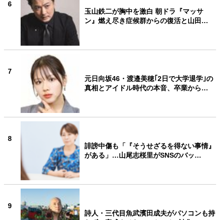
6
玉山鉄二が胸中を激白 朝ドラ『マッサ
ン』燃え尽き症候群からの復活と山田…
7
元日向坂46・渡邉美穂｢2日で大学退学｣の
真相とアイドル時代の本音、卒業から…
8
誹謗中傷も「『そうせざるを得ない事情』
がある」…山尾志桜里がSNSのバッ…
9
詩人・三代目魚武濱田成夫がパソコンも持