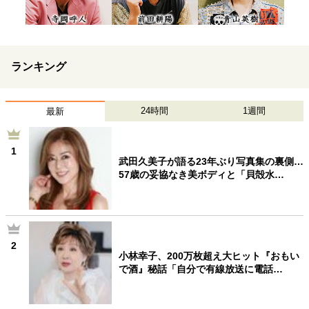
ランキング
24時間
1週間
最新
1
武田久美子が語る23年ぶり写真集の裏側…
57歳の妥協なき美ボディと「貝殻水…
2
小林幸子、200万枚超え大ヒット『おもい
で酒』秘話「自分で有線放送に電話…