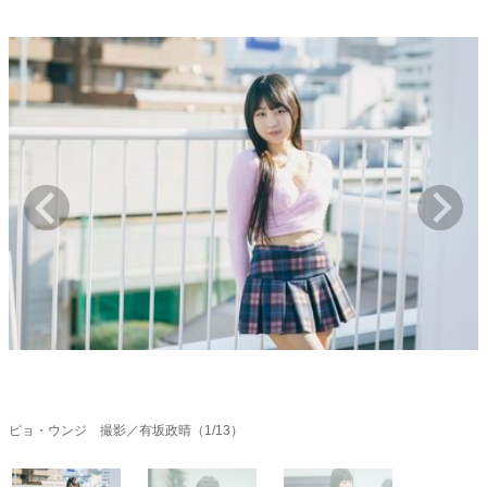
キャリア・働き方
セカンドキャリアの描き方
独立という決断
大人の学び直し
ファーストキャリアを拓く
夢を掴む選択
経営・ビジネス
リーダーの流儀
変革の原動力
次世代へのバトン
トップが描く未来
マインドセット
重圧との向き合い方
一流のルーティン
20代の現在地
忘れられない言葉
10代・20代の土台
ピョ・ウンジ 撮影／有坂政晴（1/13）
ライフスタイル・生き方