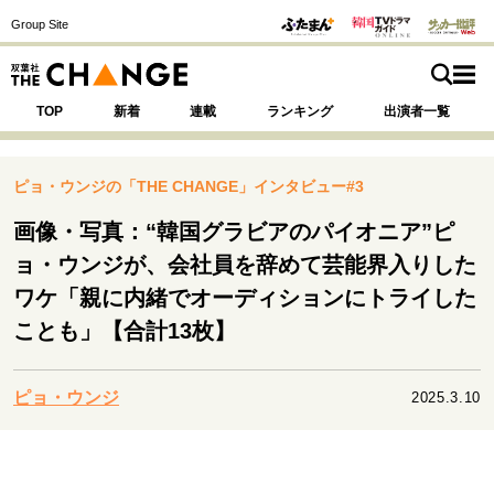
Group Site
TOP
新着
連載
ランキング
出演者一覧
ピョ・ウンジの「THE CHANGE」インタビュー#3
画像・写真：“韓国グラビアのパイオニア”ピ
注目の記事テーマで探す
SPECIAL
ョ・ウンジが、会社員を辞めて芸能界入りした
ワケ「親に内緒でオーディションにトライした
ことも」【合計13枚】
サイトの核・哲学
運命を変えた出会い
決断の裏側
挫折からの再起
未知への挑戦
プロフェッショナルの矜持
ピョ・ウンジ
2025.3.10
表現者の葛藤
人生が動いた日
10代の挫折と原点