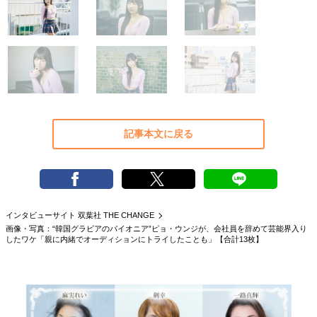
40代からの景色
美しさの哲学
パートナーとの歩み方
親になるということ
病が教えてくれたこと
移住という選択
熱狂できるもの
一生モノの愛用品
私を彩るエッセンス
60代のネクストステージ
70代のグランドデザイン
記事本文に戻る
社会・カルチャー・マネー
地域とつながる/お金との付き合い方
インタビューサイト 双葉社 THE CHANGE
画像・写真：“韓国グラビアのパイオニア”ピョ・ウンジが、会社員を辞めて芸能界入り
したワケ「親に内緒でオーディションにトライしたことも」【合計13枚】