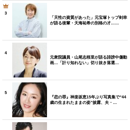
3
「天性の資質があった」元宝塚トップ剣幸
が語る後輩・天海祐希の別格の才……
4
元衆院議員・山尾志桜里が語る誹謗中傷動
画…「計り知れない」切り抜き落選…
5
『恋の罪』神楽坂恵15年ぶり写真集で“44
歳の生まれたままの姿”披露、夫・…