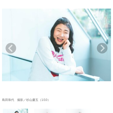
キャリア・働き方
セカンドキャリアの描き方
独立という決断
大人の学び直し
ファーストキャリアを拓く
夢を掴む選択
経営・ビジネス
リーダーの流儀
変革の原動力
次世代へのバトン
トップが描く未来
マインドセット
重圧との向き合い方
一流のルーティン
20代の現在地
忘れられない言葉
10代・20代の土台
島田珠代 撮影／杉山慶五（1/10）
ライフスタイル・生き方