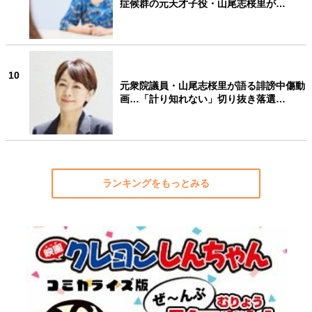
症候群の元天才子役・山尾志桜里が…
10
元衆院議員・山尾志桜里が語る誹謗中傷動
画…「計り知れない」切り抜き落選…
ランキングをもっとみる