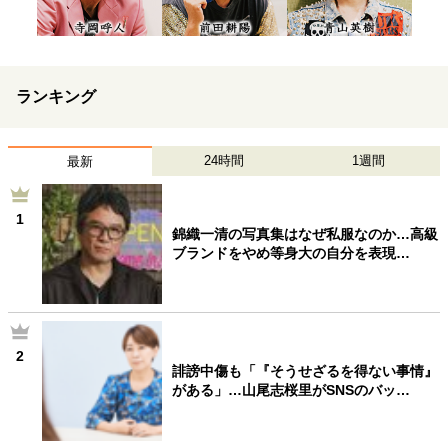
ランキング
24時間
1週間
最新
1
錦織一清の写真集はなぜ私服なのか…高級
ブランドをやめ等身大の自分を表現…
2
誹謗中傷も「『そうせざるを得ない事情』
がある」…山尾志桜里がSNSのバッ…