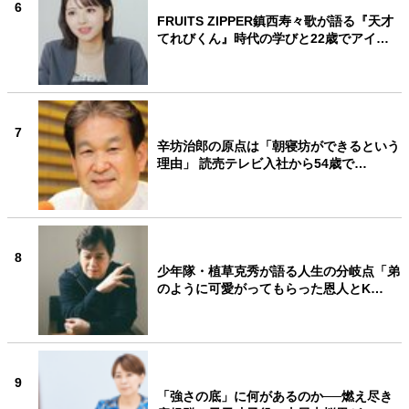
6
FRUITS ZIPPER鎮西寿々歌が語る『天才
てれびくん』時代の学びと22歳でアイ…
7
辛坊治郎の原点は「朝寝坊ができるという
理由」 読売テレビ入社から54歳で…
8
少年隊・植草克秀が語る人生の分岐点「弟
のように可愛がってもらった恩人とK…
9
「強さの底」に何があるのか──燃え尽き