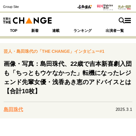
Group Site
TOP
新着
連載
ランキング
出演者一覧
芸人・島田珠代の「THE CHANGE」インタビュー#1
画像・写真：島田珠代、22歳で吉本新喜劇入団
注目の記事テーマで探す
SPECIAL
も「ちっともウケなかった」転機になったレジ
ェンド先輩女優・浅香あき恵のアドバイスとは
【合計10枚】
サイトの核・哲学
運命を変えた出会い
決断の裏側
挫折からの再起
未知への挑戦
プロフェッショナルの矜持
島田珠代
2025.3.1
表現者の葛藤
人生が動いた日
10代の挫折と原点