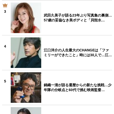
3
武田久美子が語る23年ぶり写真集の裏側…
57歳の妥協なき美ボディと「貝殻水…
4
江口洋介の人生最大のCHANGEは「ファ
ミリーができたこと」時には30人で…江…
5
錦織一清が語る還暦からの新たな挑戦…少
年隊の分岐点と60代で挑む映画監督…