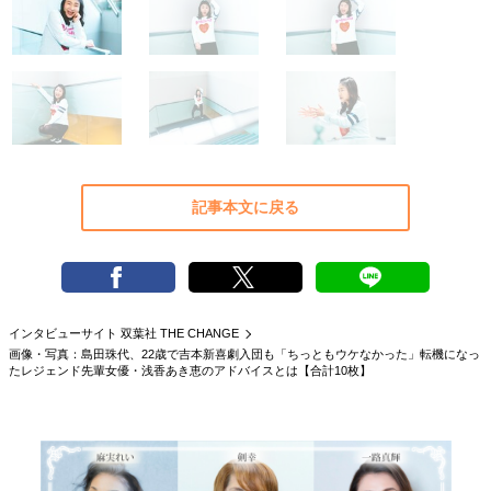
40代からの景色
50代のリアル
美しさの哲学
パートナーとの歩み方
親になるということ
病が教えてくれたこと
移住という選択
熱狂できるもの
一生モノの愛用品
私を彩るエッセンス
60代のネクストステージ
70代のグランドデザイン
記事本文に戻る
社会・カルチャー・マネー
地域とつながる/お金との付き合い方
インタビューサイト 双葉社 THE CHANGE
画像・写真：島田珠代、22歳で吉本新喜劇入団も「ちっともウケなかった」転機になっ
たレジェンド先輩女優・浅香あき恵のアドバイスとは【合計10枚】