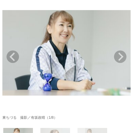
キャリア・働き方
セカンドキャリアの描き方
独立という決断
大人の学び直し
ファーストキャリアを拓く
夢を掴む選択
経営・ビジネス
リーダーの流儀
変革の原動力
次世代へのバトン
トップが描く未来
マインドセット
重圧との向き合い方
一流のルーティン
20代の現在地
忘れられない言葉
10代・20代の土台
東ちづる 撮影／有坂政晴（1/8）
ライフスタイル・生き方