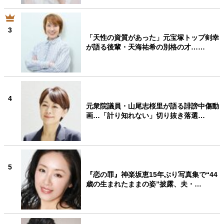
3
「天性の資質があった」元宝塚トップ剣幸
が語る後輩・天海祐希の別格の才……
4
元衆院議員・山尾志桜里が語る誹謗中傷動
画…「計り知れない」切り抜き落選…
5
『恋の罪』神楽坂恵15年ぶり写真集で“44
歳の生まれたままの姿”披露、夫・…