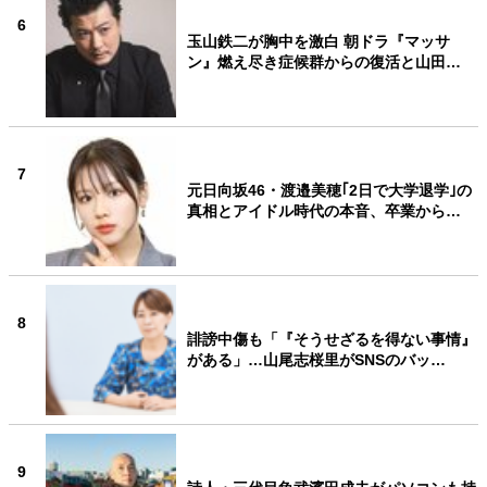
6
玉山鉄二が胸中を激白 朝ドラ『マッサ
ン』燃え尽き症候群からの復活と山田…
7
元日向坂46・渡邉美穂｢2日で大学退学｣の
真相とアイドル時代の本音、卒業から…
8
誹謗中傷も「『そうせざるを得ない事情』
がある」…山尾志桜里がSNSのバッ…
9