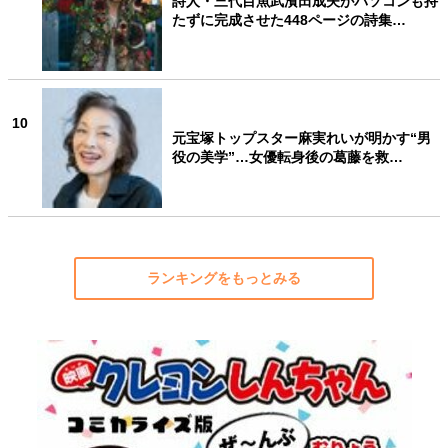
詩人・三代目魚武濱田成夫がパソコンも持
たずに完成させた448ページの詩集…
10
元宝塚トップスター麻実れいが明かす“男
役の美学”…女優転身後の葛藤を救…
ランキングをもっとみる