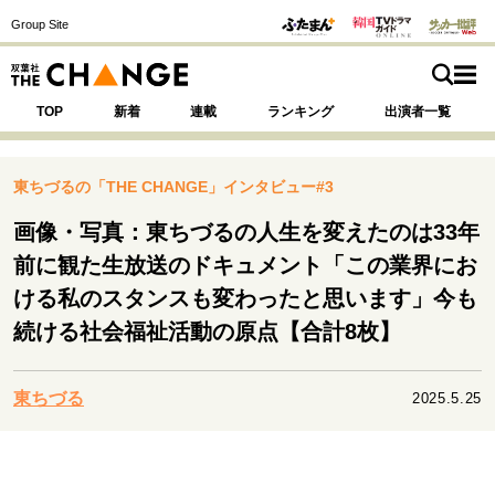
Group Site
TOP
新着
連載
ランキング
出演者一覧
東ちづるの「THE CHANGE」インタビュー#3
画像・写真：東ちづるの人生を変えたのは33年
注目の記事テーマで探す
SPECIAL
前に観た生放送のドキュメント「この業界にお
ける私のスタンスも変わったと思います」今も
続ける社会福祉活動の原点【合計8枚】
サイトの核・哲学
運命を変えた出会い
決断の裏側
挫折からの再起
未知への挑戦
プロフェッショナルの矜持
東ちづる
2025.5.25
表現者の葛藤
人生が動いた日
10代の挫折と原点