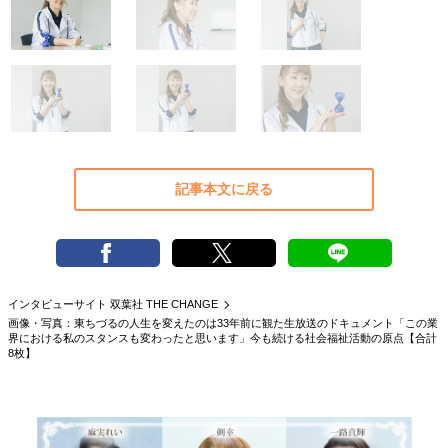
40代からの景色
美しさの哲学
パートナーとの歩み方
親になるということ
病が教えてくれたこと
移住という選択
熱狂できるもの
一生モノの愛用品
私を彩るエッセンス
60代のネクストステージ
70代のグランドデザイン
記事本文に戻る
社会・カルチャー・マネー
地域とつながる/お金との付き合い方
インタビューサイト 双葉社 THE CHANGE
画像・写真：東ちづるの人生を変えたのは33年前に観た生放送のドキュメント「この業
界における私のスタンスも変わったと思います」今も続ける社会福祉活動の原点【合計
8枚】