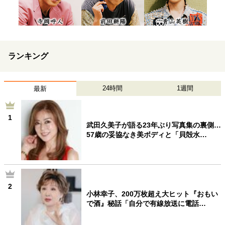
ランキング
24時間
1週間
最新
1
武田久美子が語る23年ぶり写真集の裏側…
57歳の妥協なき美ボディと「貝殻水…
2
小林幸子、200万枚超え大ヒット『おもい
で酒』秘話「自分で有線放送に電話…