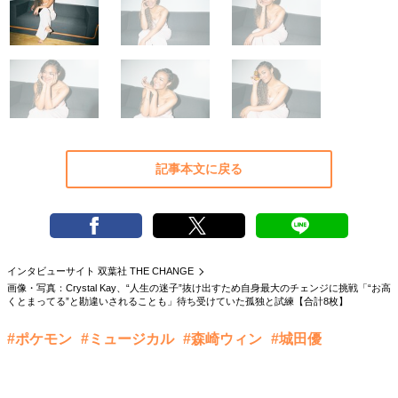
40代からの景色
50代のリアル
美しさの哲学
パートナーとの歩み方
親になるということ
病が教えてくれたこと
移住という選択
熱狂できるもの
一生モノの愛用品
私を彩るエッセンス
60代のネクストステージ
70代のグランドデザイン
記事本文に戻る
社会・カルチャー・マネー
地域とつながる/お金との付き合い方
インタビューサイト 双葉社 THE CHANGE
画像・写真：Crystal Kay、“人生の迷子”抜け出すため自身最大のチェンジに挑戦「“お高
くとまってる”と勘違いされることも」待ち受けていた孤独と試練【合計8枚】
#ポケモン
#ミュージカル
#森崎ウィン
#城田優