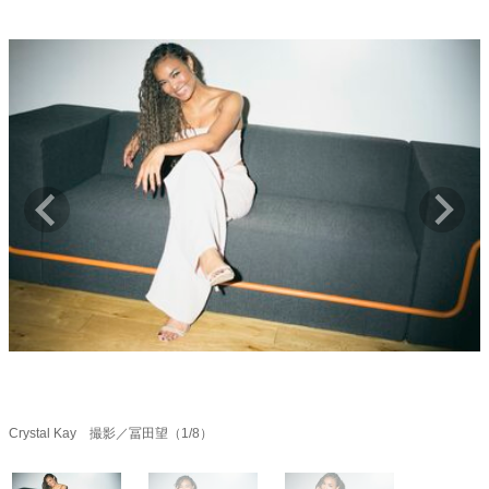
キャリア・働き方
セカンドキャリアの描き方
独立という決断
大人の学び直し
ファーストキャリアを拓く
夢を掴む選択
経営・ビジネス
リーダーの流儀
変革の原動力
次世代へのバトン
トップが描く未来
マインドセット
重圧との向き合い方
一流のルーティン
20代の現在地
忘れられない言葉
10代・20代の土台
Crystal Kay 撮影／冨田望（1/8）
ライフスタイル・生き方