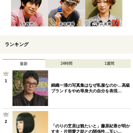
ランキング
24時間
1週間
最新
1
錦織一清の写真集はなぜ私服なのか…高級
ブランドをやめ等身大の自分を表現…
2
「のりの芝居は観たいと」藤原紀香が明か
す夫・片岡愛之助との関係性…互い…