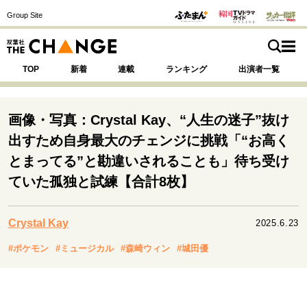
Group Site
TOP
新着
連載
ランキング
出演者一覧
画像・写真：Crystal Kay、“人生の迷子”抜け
出すため自身最大のチェンジに挑戦「“お高く
注目の記事テーマで探す
SPECIAL
とまってる”と勘違いされることも」待ち受け
ていた孤独と試練【合計8枚】
サイトの核・哲学
Crystal Kay
2025.6.23
運命を変えた出会い
決断の裏側
挫折からの再起
未知への挑戦
プロフェッショナルの矜持
#ポケモン
#ミュージカル
#森崎ウィン
#城田優
表現者の葛藤
人生が動いた日
10代の挫折と原点