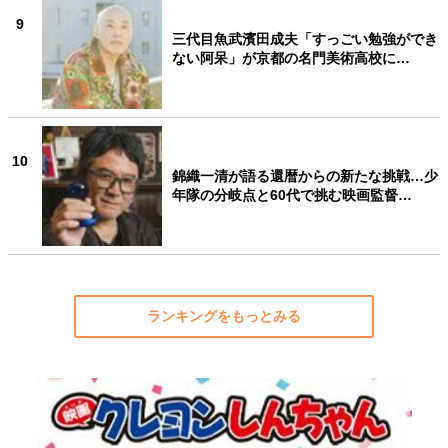
9
三代目魚武濱田成夫「すっごい勉強ができ
ない阿呆」が京都の名門美術高校に…
10
錦織一清が語る還暦からの新たな挑戦…少
年隊の分岐点と60代で挑む映画監督…
ランキングをもっとみる