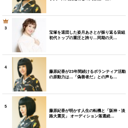
3
宝塚を退団した姿月あさとが振り返る宙組
初代トップの重圧と誇り…同期の天…
4
藤原紀香が23年間続けるボランティア活動
の原動力は…「偽善者だ」との声も…
5
藤原紀香が明かす人生の転機と「阪神・淡
路大震災」 オーディション落選続…