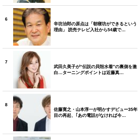
6
辛坊治郎の原点は「朝寝坊ができるという
理由」 読売テレビ入社から54歳で…
7
武田久美子が“伝説の貝殻水着”の裏側を激
白…ターニングポイントは近藤真…
8
佐藤寛之・山本淳一が明かすデビュー35年
目の再起、｢あの電話がなければ今…