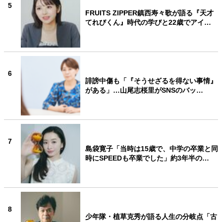
5
FRUITS ZIPPER鎮西寿々歌が語る『天才
てれびくん』時代の学びと22歳でアイ…
6
誹謗中傷も「『そうせざるを得ない事情』
がある」…山尾志桜里がSNSのバッ…
7
島袋寛子「当時は15歳で、中学の卒業と同
時にSPEEDも卒業でした」約3年半の…
8
少年隊・植草克秀が語る人生の分岐点「古