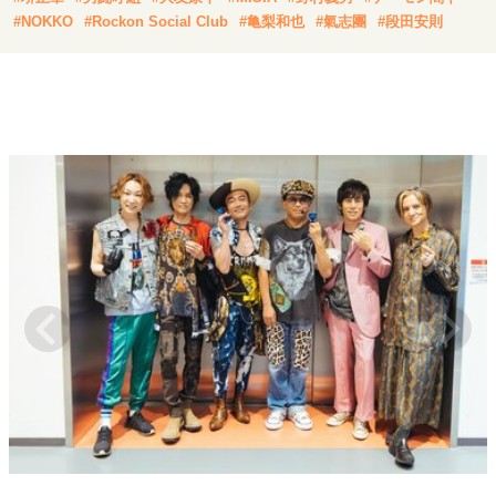
キャリア・働き方
#NOKKO
#Rockon Social Club
#亀梨和也
#氣志團
#段田安則
セカンドキャリアの描き方
独立という決断
大人の学び直し
ファーストキャリアを拓く
夢を掴む選択
経営・ビジネス
リーダーの流儀
変革の原動力
次世代へのバトン
トップが描く未来
マインドセット
重圧との向き合い方
一流のルーティン
20代の現在地
忘れられない言葉
10代・20代の土台
ライフスタイル・生き方