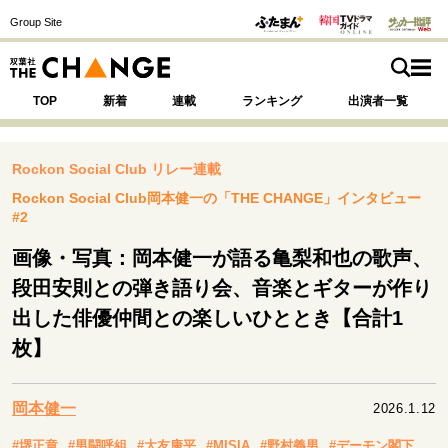
Group Site
TOP
新着
連載
ランキング
出演者一覧
Rockon Social Club リレー連載
Rockon Social Club岡本健一の「THE CHANGE」インタビュー
#2
注目の記事テーマで探す
SPECIAL
画像・写真：岡本健一が語る亀梨和也の歌声、
段田安則との弾き語り会、音楽とギターが作り
サイトの核・哲学
出した俳優仲間との楽しいひととき【合計1
運命を変えた出会い
決断の裏側
挫折からの再起
枚】
未知への挑戦
プロフェッショナルの矜持
表現者の葛藤
人生が動いた日
10代の挫折と原点
岡本健一
2026.1.12
#堺正章
#男闘呼組
#大友康平
#MISIA
#野村義男
#デーモン閣下