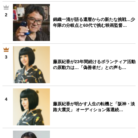
2
錦織一清が語る還暦からの新たな挑戦…少
年隊の分岐点と60代で挑む映画監督…
3
藤原紀香が23年間続けるボランティア活動
の原動力は…「偽善者だ」との声も…
4
藤原紀香が明かす人生の転機と「阪神・淡
路大震災」 オーディション落選続…