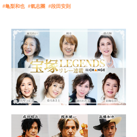
#亀梨和也
#氣志團
#段田安則