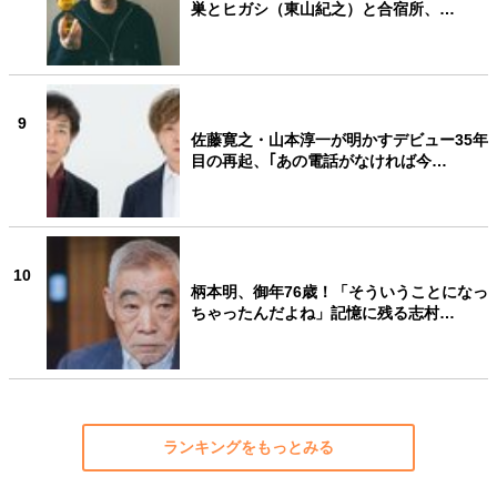
巣とヒガシ（東山紀之）と合宿所、…
9
佐藤寛之・山本淳一が明かすデビュー35年
目の再起、｢あの電話がなければ今…
10
柄本明、御年76歳！「そういうことになっ
ちゃったんだよね」記憶に残る志村…
ランキングをもっとみる