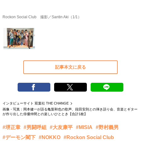
40代からの景色
50代のリアル
美しさの哲学
パートナーとの歩み方
親になるということ
Rockon Social Club 撮影／Santin Aki（1/1）
病が教えてくれたこと
移住という選択
熱狂できるもの
一生モノの愛用品
私を彩るエッセンス
60代のネクストステージ
70代のグランドデザイン
記事本文に戻る
社会・カルチャー・マネー
地域とつながる/お金との付き合い方
インタビューサイト 双葉社 THE CHANGE
画像・写真：岡本健一が語る亀梨和也の歌声、段田安則との弾き語り会、音楽とギター
が作り出した俳優仲間との楽しいひととき【合計1枚】
#堺正章
#男闘呼組
#大友康平
#MISIA
#野村義男
#デーモン閣下
#NOKKO
#Rockon Social Club