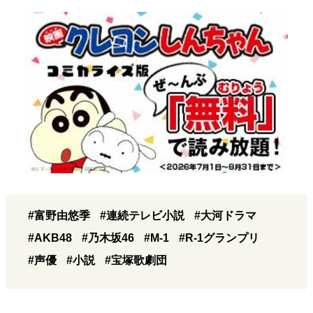
#富野由悠季
#連続テレビ小説
#大河ドラマ
#AKB48
#乃木坂46
#M-1
#R-1グランプリ
#声優
#小説
#宝塚歌劇団