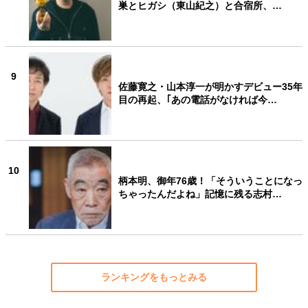
巣とヒガシ（東山紀之）と合宿所、…
9
佐藤寛之・山本淳一が明かすデビュー35年
目の再起、｢あの電話がなければ今…
10
柄本明、御年76歳！「そういうことになっ
ちゃったんだよね」記憶に残る志村…
ランキングをもっとみる