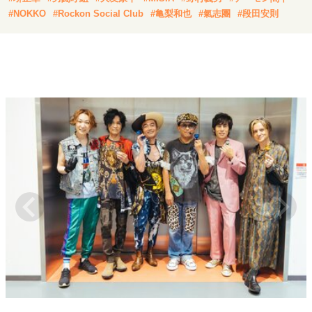
キャリア・働き方
#NOKKO
#Rockon Social Club
#亀梨和也
#氣志團
#段田安則
セカンドキャリアの描き方
独立という決断
大人の学び直し
ファーストキャリアを拓く
夢を掴む選択
経営・ビジネス
リーダーの流儀
変革の原動力
次世代へのバトン
トップが描く未来
マインドセット
重圧との向き合い方
一流のルーティン
20代の現在地
忘れられない言葉
10代・20代の土台
ライフスタイル・生き方