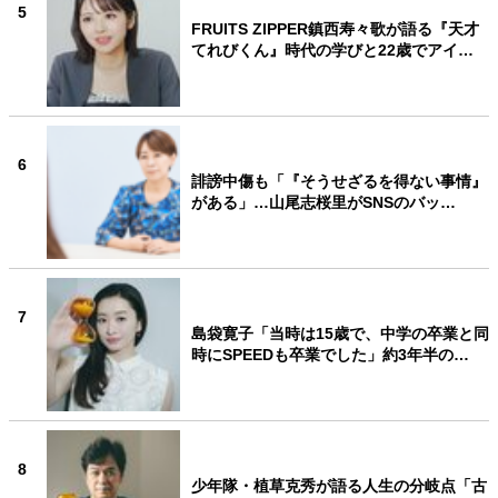
5
FRUITS ZIPPER鎮西寿々歌が語る『天才
てれびくん』時代の学びと22歳でアイ…
6
誹謗中傷も「『そうせざるを得ない事情』
がある」…山尾志桜里がSNSのバッ…
7
島袋寛子「当時は15歳で、中学の卒業と同
時にSPEEDも卒業でした」約3年半の…
8
少年隊・植草克秀が語る人生の分岐点「古