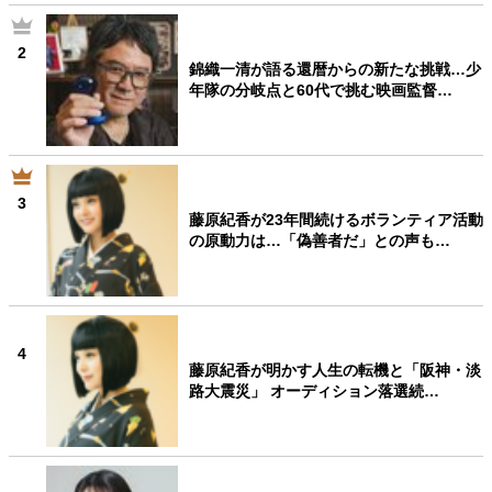
2
錦織一清が語る還暦からの新たな挑戦…少
年隊の分岐点と60代で挑む映画監督…
3
藤原紀香が23年間続けるボランティア活動
の原動力は…「偽善者だ」との声も…
4
藤原紀香が明かす人生の転機と「阪神・淡
路大震災」 オーディション落選続…