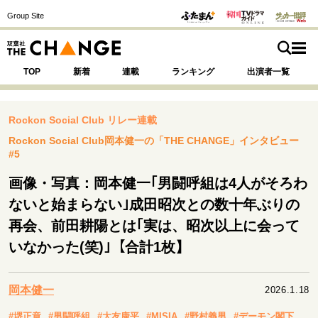
Group Site
TOP
新着
連載
ランキング
出演者一覧
Rockon Social Club リレー連載
Rockon Social Club岡本健一の「THE CHANGE」インタビュー
#5
注目の記事テーマで探す
SPECIAL
画像・写真：岡本健一｢男闘呼組は4人がそろわ
ないと始まらない｣成田昭次との数十年ぶりの
サイトの核・哲学
再会、前田耕陽とは｢実は、昭次以上に会って
運命を変えた出会い
決断の裏側
挫折からの再起
いなかった(笑)｣【合計1枚】
未知への挑戦
プロフェッショナルの矜持
表現者の葛藤
人生が動いた日
10代の挫折と原点
岡本健一
2026.1.18
#堺正章
#男闘呼組
#大友康平
#MISIA
#野村義男
#デーモン閣下