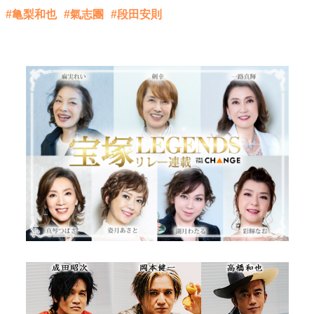
#亀梨和也
#氣志團
#段田安則