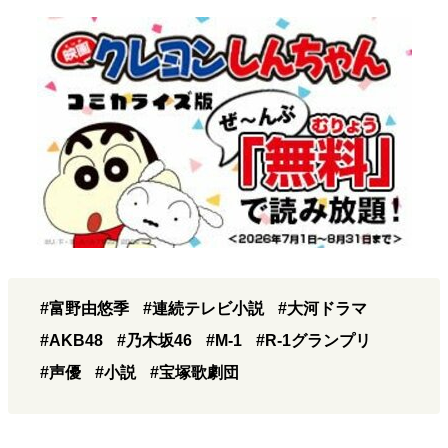
#富野由悠季
#連続テレビ小説
#大河ドラマ
#AKB48
#乃木坂46
#M-1
#R-1グランプリ
#声優
#小説
#宝塚歌劇団