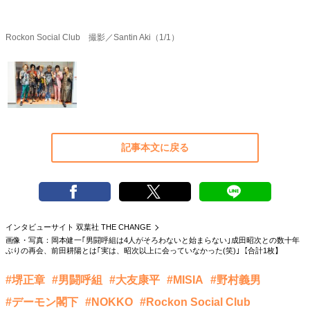
40代からの景色
50代のリアル
美しさの哲学
パートナーとの歩み方
親になるということ
Rockon Social Club 撮影／Santin Aki（1/1）
病が教えてくれたこと
移住という選択
熱狂できるもの
一生モノの愛用品
私を彩るエッセンス
60代のネクストステージ
70代のグランドデザイン
記事本文に戻る
社会・カルチャー・マネー
地域とつながる/お金との付き合い方
インタビューサイト 双葉社 THE CHANGE
画像・写真：岡本健一｢男闘呼組は4人がそろわないと始まらない｣成田昭次との数十年
ぶりの再会、前田耕陽とは｢実は、昭次以上に会っていなかった(笑)｣【合計1枚】
#堺正章
#男闘呼組
#大友康平
#MISIA
#野村義男
#デーモン閣下
#NOKKO
#Rockon Social Club