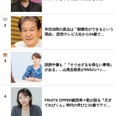
2
辛坊治郎の原点は「朝寝坊ができるという
理由」 読売テレビ入社から54歳で…
3
誹謗中傷も「『そうせざるを得ない事情』
がある」…山尾志桜里がSNSのバッ…
4
FRUITS ZIPPER鎮西寿々歌が語る『天才
てれびくん』時代の学びと22歳でアイ…