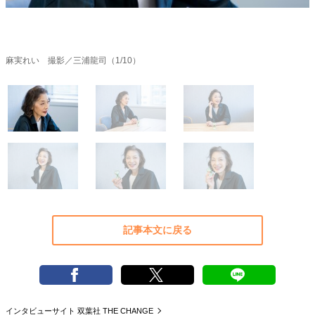
40代からの景色
50代のリアル
美しさの哲学
パートナーとの歩み方
親になるということ
病が教えてくれたこと
移住という選択
麻実れい 撮影／三浦龍司（1/10）
熱狂できるもの
一生モノの愛用品
私を彩るエッセンス
60代のネクストステージ
70代のグランドデザイン
社会・カルチャー・マネー
地域とつながる/お金との付き合い方
記事本文に戻る
インタビューサイト 双葉社 THE CHANGE