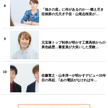
8
「強さの底」に何があるのか──燃え尽き
症候群の元天才子役・山尾志桜里が…
9
元宝塚トップ剣幸が明かす工業高校からの
異色経歴…審査員が大笑いした受験…
10
佐藤寛之・山本淳一が明かすデビュー35年
目の再起、｢あの電話がなければ今…