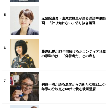
5
元衆院議員・山尾志桜里が語る誹謗中傷動
画…「計り知れない」切り抜き落選…
6
藤原紀香が23年間続けるボランティア活動
の原動力は…「偽善者だ」との声も…
7
錦織一清が語る還暦からの新たな挑戦…少
年隊の分岐点と60代で挑む映画監督…