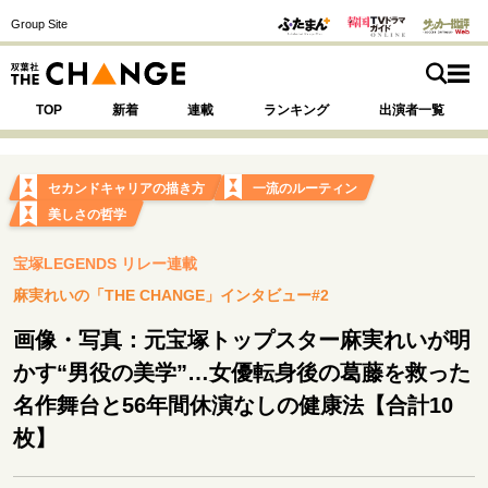
Group Site
TOP
新着
連載
ランキング
出演者一覧
セカンドキャリアの描き方
一流のルーティン
美しさの哲学
注目の記事テーマで探す
SPECIAL
宝塚LEGENDS リレー連載
麻実れいの「THE CHANGE」インタビュー#2
サイトの核・哲学
画像・写真：元宝塚トップスター麻実れいが明
運命を変えた出会い
決断の裏側
挫折からの再起
かす“男役の美学”…女優転身後の葛藤を救った
未知への挑戦
プロフェッショナルの矜持
名作舞台と56年間休演なしの健康法【合計10
表現者の葛藤
人生が動いた日
10代の挫折と原点
枚】