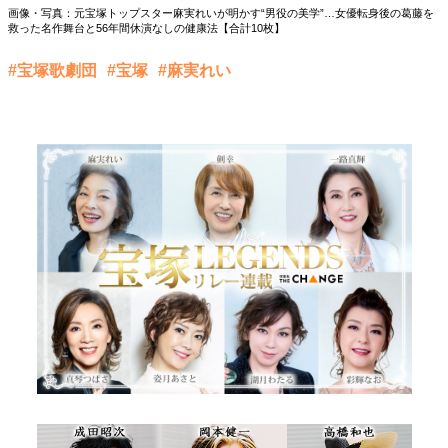
画像・写真：元宝塚トップスター麻実れいが明かす“男役の美学”…女優転身後の葛藤を
救った名作舞台と56年間休演なしの健康法【合計10枚】
#宝塚歌劇団
#宝塚
#麻実れい