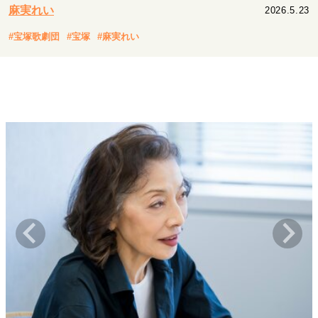
キャリア・働き方
麻実れい
2026.5.23
セカンドキャリアの描き方
独立という決断
#宝塚歌劇団
#宝塚
#麻実れい
大人の学び直し
ファーストキャリアを拓く
夢を掴む選択
経営・ビジネス
リーダーの流儀
変革の原動力
次世代へのバトン
トップが描く未来
マインドセット
重圧との向き合い方
一流のルーティン
20代の現在地
忘れられない言葉
10代・20代の土台
ライフスタイル・生き方