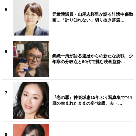
5
元衆院議員・山尾志桜里が語る誹謗中傷動
画…「計り知れない」切り抜き落選…
6
錦織一清が語る還暦からの新たな挑戦…少
年隊の分岐点と60代で挑む映画監督…
7
『恋の罪』神楽坂恵15年ぶり写真集で“44
歳の生まれたままの姿”披露、夫・…
8