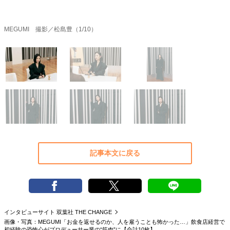
40代からの景色
美しさの哲学
パートナーとの歩み方
親になるということ
病が教えてくれたこと
MEGUMI 撮影／松島豊（1/10）
移住という選択
熱狂できるもの
一生モノの愛用品
私を彩るエッセンス
60代のネクストステージ
70代のグランドデザイン
社会・カルチャー・マネー
地域とつながる/お金との付き合い方
記事本文に戻る
インタビューサイト 双葉社 THE CHANGE
画像・写真：MEGUMI「お金を返せるのか、人を雇うことも怖かった…」飲食店経営で
初経験の恐怖心がプロデューサー業の“筋肉”に【合計10枚】