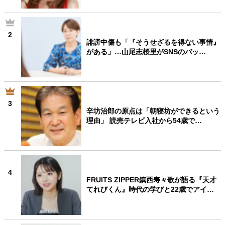
2
誹謗中傷も「『そうせざるを得ない事情』
がある」…山尾志桜里がSNSのバッ…
3
辛坊治郎の原点は「朝寝坊ができるという
理由」 読売テレビ入社から54歳で…
4
FRUITS ZIPPER鎮西寿々歌が語る『天才
てれびくん』時代の学びと22歳でアイ…