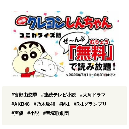
#富野由悠季
#連続テレビ小説
#大河ドラマ
#AKB48
#乃木坂46
#M-1
#R-1グランプリ
#声優
#小説
#宝塚歌劇団