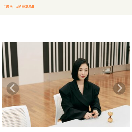
キャリア・働き方
#映画
#MEGUMI
セカンドキャリアの描き方
独立という決断
大人の学び直し
ファーストキャリアを拓く
夢を掴む選択
経営・ビジネス
リーダーの流儀
変革の原動力
次世代へのバトン
トップが描く未来
マインドセット
重圧との向き合い方
一流のルーティン
20代の現在地
忘れられない言葉
10代・20代の土台
ライフスタイル・生き方