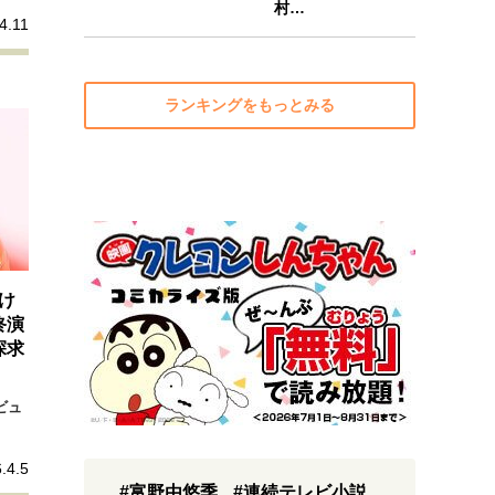
村…
4.11
ランキングをもっとみる
け
終演
探求
ビュ
.4.5
#富野由悠季
#連続テレビ小説