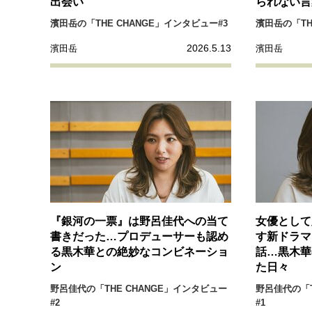
出会い
られない言
濱田岳の「THE CHANGE」インタビュー#3
濱田岳の「TH
2026.5.13
濱田岳
濱田岳
『銀河の一票』は野呂佳代への当て
女優として
書きだった…プロデューサーも認め
す新ドラマ
る黒木華との絶妙なコンビネーショ
話…黒木華
ン
た日々
野呂佳代の「THE CHANGE」インタビュー
野呂佳代の「T
#2
#1