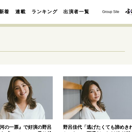
新着
連載
ランキング
出演者一覧
Group Site
運命を変えた出会い
決断の裏側
挫折からの再起
未知
表現者の葛藤
人生が動いた日
10代の挫折と原点
セカンドキャリアの描き方
独立という決断
大人の学び直し
夢を掴む選択
河の一票』で好演の野呂
野呂佳代「逃げたくても諦めき