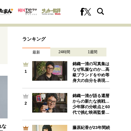
ランキング
24時間
1週間
最新
錦織一清の写真集は
なぜ私服なのか…高
1
1
級ブランドをやめ等
への挑戦
プロフェッショナルの矜持
身大の自分を表現…
錦織一清が語る還暦
からの新たな挑戦…
2
2
ファーストキャリアを拓く
少年隊の分岐点と60
代で挑む映画監督…
れな
藤原紀香が23年間続