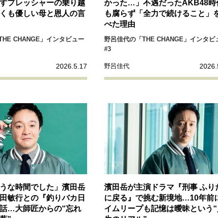
すプレッシャーの乗り越
かった…」不遇だったAKB48時
リーダーの流儀
変革の原動力
次世代へのバトン
トッ
くも優しい母と恩人の言
も腐らず「全力で続けること」
べた理由
重圧との向き合い方
一流のルーティン
20代の現在地
HE CHANGE」インタビュー
野呂佳代の「THE CHANGE」インタビ
#3
2026.5.17
2026.
野呂佳代
40代からの景色
50代のリアル
美しさの哲学
パートナ
病が教えてくれたこと
移住という選択
熱狂できるもの
私を彩るエッセンス
60代のネクストステージ
70代のグランド
地域とつながる/お金との付き合い方
うな時間でした」濱田岳
濱田岳が主演ドラマ『刑事 ふり
田敏行との『釣りバカ日
に戻る』で挑む新境地…10年前
話…大師匠からの“忘れ
イムリープも記憶は曖昧という“