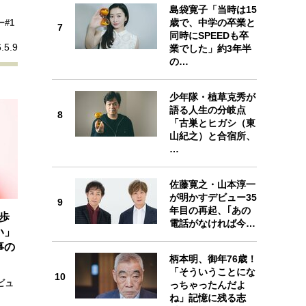
島袋寛子「当時は15
歳で、中学の卒業と
#1
7
同時にSPEEDも卒
7
.5.9
業でした」約3年半
の…
少年隊・植草克秀が
語る人生の分岐点
8
「古巣とヒガシ（東
8
山紀之）と合宿所、
…
佐藤寛之・山本淳一
が明かすデビュー35
9
年目の再起、｢あの
9
歩
電話がなければ今…
い」
事の
柄本明、御年76歳！
「そういうことにな
10
ビュ
っちゃったんだよ
10
ね」記憶に残る志