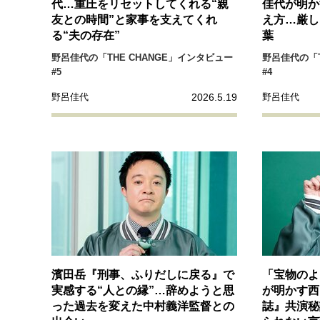
経営・ビジネス
代…重圧をリセットしてくれる“親
佳代が明か
友との時間”と家事を支えてくれ
え方…厳し
る“夫の存在”
葉
マインドセット
野呂佳代の「THE CHANGE」インタビュー
野呂佳代の「T
#5
#4
2026.5.19
野呂佳代
野呂佳代
ライフスタイル・生き方
社会・カルチャー・マネー
濱田岳『刑事、ふりだしに戻る』で
「宝物のよ
実感する“人との縁”…辞めようと思
が明かす西
った過去を変えた中村義洋監督との
誌』共演秘