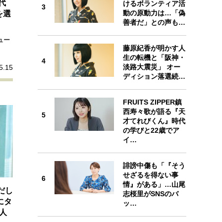
代
けるボランティア活
プが描く未来
3
3
動の原動力は…「偽
を選
善者だ」との声も…
忘れられない言葉
10代・20代の土台
ュー
藤原紀香が明かす人
生の転機と「阪神・
4
4
淡路大震災」 オー
5.15
ーとの歩み方
親になるということ
ディション落選続…
一生モノの愛用品
デザイン
FRUITS ZIPPER鎮
西寿々歌が語る『天
5
才てれびくん』時代
5
の学びと22歳でア
イ…
誹謗中傷も「『そう
せざるを得ない事
6
情』がある」…山尾
6
だし
志桜里がSNSのバ
にタ
ッ…
人