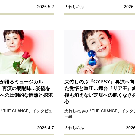
2026.5.2
2026.
大竹しのぶ
が語るミュージカル
大竹しのぶ『GYPSY』再演へ向
Y』再演の醍醐味…妥協を
た覚悟と重圧…舞台『リア王』
への圧倒的な情熱と探求
後も消えない芝居への飽くなき
心
THE CHANGE」インタビュ
大竹しのぶの「THE CHANGE」インタ
ー#1
2026.4.7
2026
大竹しのぶ