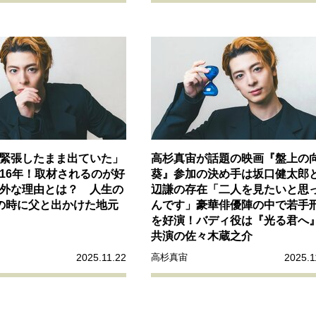
緊張したまま出ていた」
高杉真宙が話題の映画『盤上の
16年！取材されるのが好
葵』参加の決め手は坂口健太郎
外な理由とは？ 人生の
辺謙の存在「二人を見たいと思
の時に父と出かけた地元
んです」豪華俳優陣の中で若手
を好演！バディ役は『光る君へ
共演の佐々木蔵之介
2025.11.22
2025.1
高杉真宙