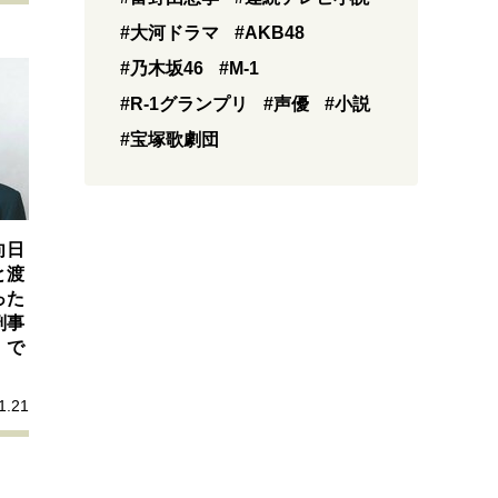
#大河ドラマ
#AKB48
#乃木坂46
#M-1
#R-1グランプリ
#声優
#小説
#宝塚歌劇団
向日
と渡
った
刑事
』で
1.21