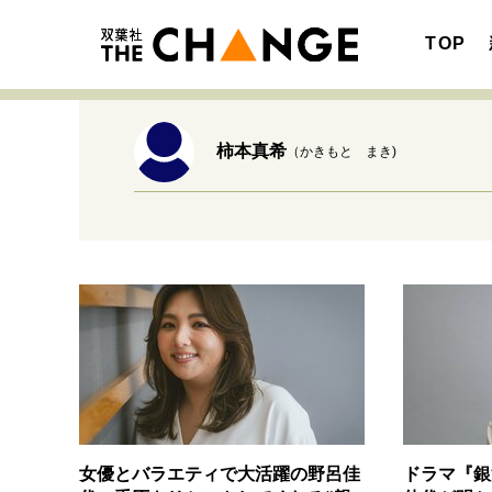
TOP
柿本真希
（かきもと まき)
注目の記事テーマで探す
SPECIAL
サイトの核・哲学
キャリア・働き方
女優とバラエティで大活躍の野呂佳
ドラマ『銀