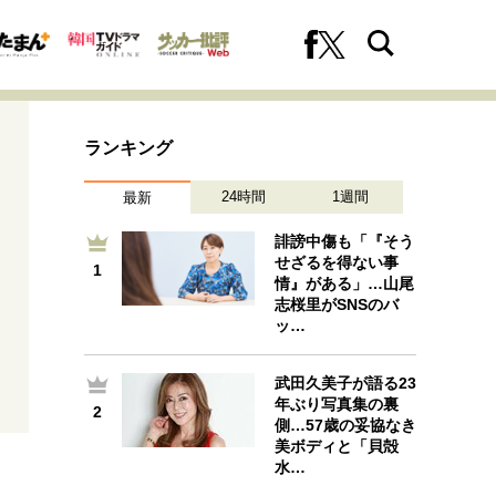
ランキング
24時間
1週間
最新
誹謗中傷も「『そう
せざるを得ない事
1
1
情』がある」…山尾
への挑戦
プロフェッショナルの矜持
志桜里がSNSのバ
ッ…
武田久美子が語る23
2
ファーストキャリアを拓く
年ぶり写真集の裏
2
側…57歳の妥協なき
美ボディと「貝殻
水…