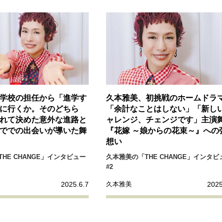
リーダーの流儀
変革の原動力
次世代へのバトン
トッ
重圧との向き合い方
一流のルーティン
20代の現在地
40代からの景色
美しさの哲学
パートナーとの歩み方
病が教えてくれたこと
移住という選択
熱狂できるもの
学校の担任から「進学す
久本雅美、初挑戦のホームドラ
私を彩るエッセンス
60代のネクストステージ
70代のグランド
に行くか。そのどちら
「余計なことはしない」「新し
れて決めた意外な進路と
ャレンジ、チェンジです」主演
ででの出会いが導いた舞
『花嫁 ～娘からの花束～』への
地域とつながる/お金との付き合い方
想い
HE CHANGE」インタビュー
久本雅美の「THE CHANGE」インタビ
#2
2025.6.7
2025
久本雅美