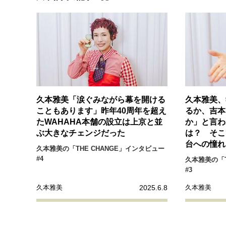
経営・ビジネス
マインドセット
ライフスタイル・生き方
久本雅美「涙ぐみながら幕を開ける
久本雅美、
こともあります」昨年40周年を超え
るか、吉本
たWAHAHA本舗の設立は上京と並
か」と言わ
社会・カルチャー・マネー
ぶ大きなチェンジだった
は？ そこ
台への憧れ
久本雅美の「THE CHANGE」インタビュー
#4
久本雅美の「T
#3
2025.6.8
久本雅美
久本雅美