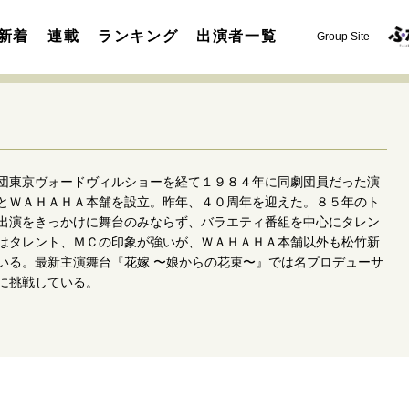
新着
連載
ランキング
出演者一覧
Group Site
団東京ヴォードヴィルショーを経て１９８４年に同劇団員だった演
とＷＡＨＡＨＡ本舗を設立。昨年、４０周年を迎えた。８５年のト
出演をきっかけに舞台のみならず、バラエティ番組を中心にタレン
はタレント、ＭＣの印象が強いが、ＷＡＨＡＨＡ本舗以外も松竹新
運命を変えた出会い
決断の裏側
挫折からの再起
未知
いる。最新主演舞台『花嫁 〜娘からの花束〜』では名プロデューサ
表現者の葛藤
人生が動いた日
10代の挫折と原点
に挑戦している。
セカンドキャリアの描き方
独立という決断
大人の学び直し
夢を掴む選択