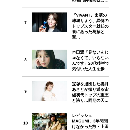
『VIVANT』出演の
珠城りょう、異例の
7
7
トップスター就任の
裏にあった葛藤と
宝…
本田翼「見ないんじ
8
ゃなくて、いらない
8
んです」20代後半で
気付いた人生を歩…
宝塚を退団した姿月
9
あさとが振り返る宙
9
組初代トップの重圧
と誇り…同期の天…
レピッシュ
10
MAGUMI、3年間聞
10
けなかった故・上田