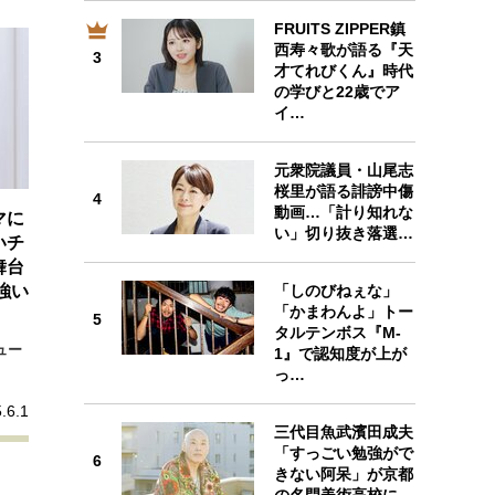
プが描く未来
FRUITS ZIPPER鎮
3
西寿々歌が語る『天
3
才てれびくん』時代
忘れられない言葉
10代・20代の土台
の学びと22歳でア
イ…
親になるということ
元衆院議員・山尾志
4
桜里が語る誹謗中傷
一生モノの愛用品
4
動画…「計り知れな
マに
デザイン
い」切り抜き落選…
いチ
舞台
「しのびねぇな」
強い
「かまわんよ」トー
5
5
タルテンボス『M-
ュー
1』で認知度が上が
っ…
.6.1
三代目魚武濱田成夫
「すっごい勉強がで
6
6
きない阿呆」が京都
の名門美術高校に…