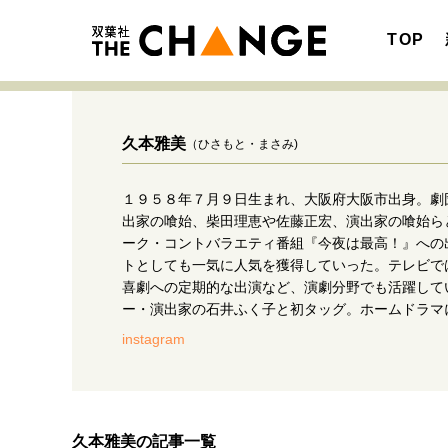
TOP
久本雅美
（ひさもと・まさみ)
１９５８年７月９日生まれ、大阪府大阪市出身。劇
注目の記事テーマで探す
SPECIAL
出家の喰始、柴田理恵や佐藤正宏、演出家の喰始ら
ーク・コントバラエティ番組『今夜は最高！』への
サイトの核・哲学
トとしても一気に人気を獲得していった。テレビで
喜劇への定期的な出演など、演劇分野でも活躍して
ー・演出家の石井ふく子と初タッグ。ホームドラマ
instagram
キャリア・働き方
久本雅美の記事一覧