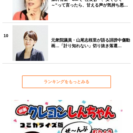
～”って言ったら、甘える声が気持ち悪…
10
元衆院議員・山尾志桜里が語る誹謗中傷動
画…「計り知れない」切り抜き落選…
ランキングをもっとみる