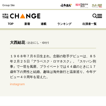
Group Site
TOP
新着
連載
ランキング
出演者一覧
大西結花
（おおにし・ゆか)
注目の記事テーマで探す
SPECIAL
１９６８年７月６日生まれ。念願の歌手デビューは、８５
年２月２５日『アラベスク・ロマネスク』。『スケバン刑
事』で一世を風靡。プライベートでは４４歳のときに１７
サイトの核・哲学
歳年下の男性と結婚。趣味は海外旅行と温泉巡り。今年デ
ビュー４０周年を迎えた。
運命を変えた出会い
決断の裏側
挫折からの再起
未知への挑戦
プロフェッショナルの矜持
instagram
表現者の葛藤
人生が動いた日
10代の挫折と原点