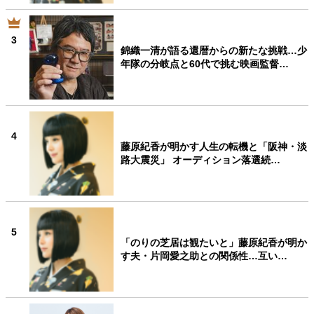
3
錦織一清が語る還暦からの新たな挑戦…少
年隊の分岐点と60代で挑む映画監督…
4
藤原紀香が明かす人生の転機と「阪神・淡
路大震災」 オーディション落選続…
5
「のりの芝居は観たいと」藤原紀香が明か
す夫・片岡愛之助との関係性…互い…