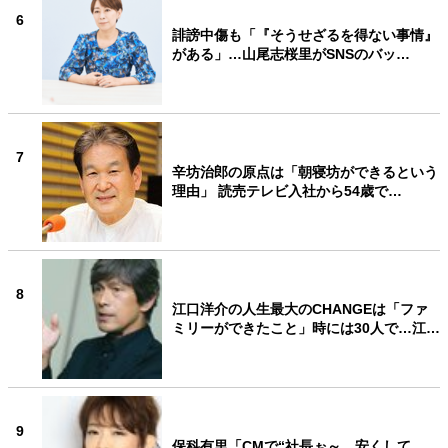
6
誹謗中傷も「『そうせざるを得ない事情』
がある」…山尾志桜里がSNSのバッ…
7
辛坊治郎の原点は「朝寝坊ができるという
理由」 読売テレビ入社から54歳で…
8
江口洋介の人生最大のCHANGEは「ファ
ミリーができたこと」時には30人で…江…
9
保科有里「CMで“社長ぉ～、安くして