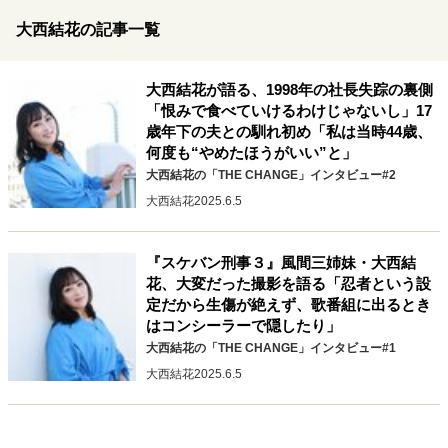
キャリア・働き方
大西結花の記事一覧
セカンドキャリアの描き方
独立という決断
大人の学び直し
ファーストキャリアを拓く
大西結花が語る、1998年の社長失踪の裏側
夢を掴む選択
「恨みで食べていけるわけじゃないし」17
歳年下の夫との馴れ初め「私は当時44歳、
何度も“やめたほうがいい”と」
経営・ビジネス
大西結花の「THE CHANGE」インタビュー#2
リーダーの流儀
変革の原動力
次世代へのバトン
大西結花
2025.6.5
トップが描く未来
『スケバン刑事３』風間三姉妹・大西結
花、大変だった撮影を語る「忍者という設
マインドセット
定だから生傷が絶えず、歌番組に出るとき
はコンシーラーで隠したり」
重圧との向き合い方
一流のルーティン
20代の現在地
大西結花の「THE CHANGE」インタビュー#1
忘れられない言葉
10代・20代の土台
大西結花
2025.6.5
ライフスタイル・生き方