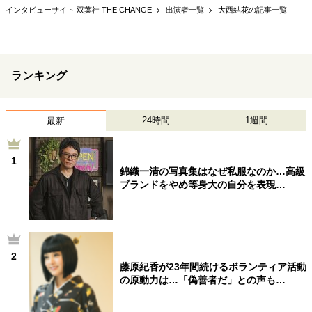
インタビューサイト 双葉社 THE CHANGE
出演者一覧
大西結花の記事一覧
40代からの景色
50代のリアル
美しさの哲学
パートナーとの歩み方
親になるということ
病が教えてくれたこと
移住という選択
熱狂できるもの
一生モノの愛用品
ランキング
私を彩るエッセンス
60代のネクストステージ
70代のグランドデザイン
24時間
1週間
最新
社会・カルチャー・マネー
1
錦織一清の写真集はなぜ私服なのか…高級
地域とつながる/お金との付き合い方
ブランドをやめ等身大の自分を表現…
2
藤原紀香が23年間続けるボランティア活動
の原動力は…「偽善者だ」との声も…