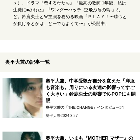
キャリア・働き方
ｘ）、ドラマ『恋する母たち』『最高の教師 1年後、私は
生徒に■された』『ワンダーハッチ -空飛ぶ竜の島-』な
セカンドキャリアの描き方
独立という決断
ど。鈴鹿央士とＷ主演を務める映画『ＰＬＡＹ！〜勝つと
大人の学び直し
ファーストキャリアを拓く
か負けるとかは、どーでもよくて〜』が公開中。
夢を掴む選択
経営・ビジネス
奥平大兼の記事一覧
リーダーの流儀
変革の原動力
次世代へのバトン
トップが描く未来
奥平大兼、中学受験が自分を変えた「洋服
も音楽も。周りにいる友達の影響ってすご
く大きい」鈴鹿央士の影響でK-POPにも開
マインドセット
眼
重圧との向き合い方
一流のルーティン
20代の現在地
奥平大兼の「THE CHANGE」インタビュー#4
忘れられない言葉
10代・20代の土台
奥平大兼
2024.3.27
ライフスタイル・生き方
奥平大兼、いまも『MOTHER マザー』の