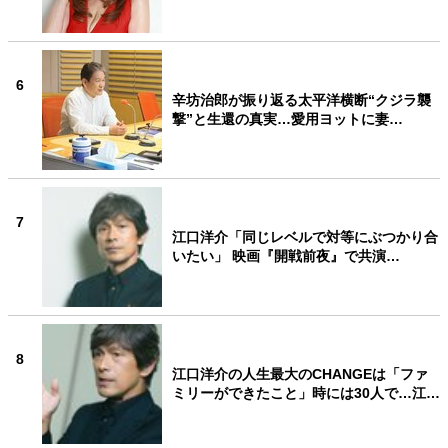
6
辛坊治郎が振り返る太平洋横断“クジラ襲
撃”と生還の真実…愛用ヨットに妻…
7
江口洋介「同じレベルで対等にぶつかり合
いたい」 映画『開戦前夜』で共演…
8
江口洋介の人生最大のCHANGEは「ファ
ミリーができたこと」時には30人で…江…