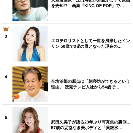
人気漫画家・江口寿史がお金がなくて原画
を売却!? 画集『KING OF POP』で…
3
エロテロリストとして一世を風靡したイン
リン 50歳で3児の母となった現在の…
4
辛坊治郎の原点は「朝寝坊ができるという
理由」 読売テレビ入社から54歳で…
5
武田久美子が語る23年ぶり写真集の裏側…
57歳の妥協なき美ボディと「貝殻水…