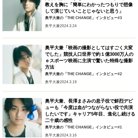
教えを胸に「簡単にわかったつもりで想像
40代からの景色
50代のリアル
美しさの哲学
して演じていいことじゃないと思う」
パートナーとの歩み方
親になるということ
奥平大兼の「THE CHANGE」インタビュー#3
病が教えてくれたこと
移住という選択
奥平大兼
2024.3.24
熱狂できるもの
一生モノの愛用品
私を彩るエッセンス
60代のネクストステージ
70代のグランドデザイン
奥平大兼「映画の撮影としてはすごく大変
でした」競技人口世界で約１億3000万人の
ｅスポーツ映画に主演で驚いた特殊な撮影
方法
社会・カルチャー・マネー
奥平大兼の「THE CHANGE」インタビュー#2
地域とつながる/お金との付き合い方
奥平大兼
2024.3.19
奥平大兼、長澤まさみの息子役で鮮烈デビ
ューも「今度は血がつながらない役で共演
したいです」キャリア5年目、進化し続ける
二十歳の感性
奥平大兼の「THE CHANGE」インタビュー#1
奥平大兼
2024.3.16