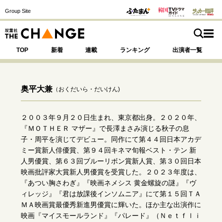
Group Site
TOP
新着
連載
ランキング
出演者一覧
奥平大兼
（おくだいら・だいけん)
注目の記事テーマで探す
SPECIAL
２００３年９月２０日生まれ、東京都出身。２０２０年、
『ＭＯＴＨＥＲ マザー』で長澤まさみ演じる秋子の息
子・周平を演じてデビュー。同作にて第４４回日本アカデ
サイトの核・哲学
ミー賞新人俳優賞、第９４回キネマ旬報ベスト・テン 新
人男優賞、第６３回ブルーリボン賞新人賞、第３０回日本
運命を変えた出会い
決断の裏側
挫折からの再起
映画批評家大賞新人男優賞を受賞した。２０２３年度は、
未知への挑戦
プロフェッショナルの矜持
『あつい胸さわぎ』『映画ネメシス 黄金螺旋の謎』『ヴ
表現者の葛藤
人生が動いた日
10代の挫折と原点
ィレッジ』『君は放課後インソムニア』にて第１５回ＴＡ
ＭＡ映画賞最優秀新進男優賞に輝いた。ほか主な出演作に
映画『マイスモールランド』『パレード』（Ｎｅｔｆｌｉ