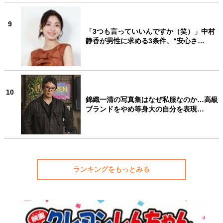
9
「3つも言っていいんですか（笑）」中村
静香が男性に求める3条件、“安心さ…
10
錦織一清の写真集はなぜ私服なのか…高級
ブランドをやめ等身大の自分を表現…
ランキングをもっとみる