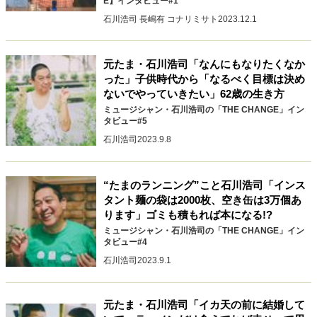
E】インタビュー#1
石川浩司 長嶋有 コナリミサト
2023.12.1
元たま・石川浩司「なんにもなりたくなか
った」子供時代から「なるべく目標は決め
ないでやっていきたい」62歳の生き方
ミュージシャン・石川浩司の「THE CHANGE」イン
タビュー#5
石川浩司
2023.9.8
“たまのランニング”こと石川浩司「インス
タント麺の袋は2000枚、空き缶は3万個あ
ります」ゴミも積もれば本になる!?
ミュージシャン・石川浩司の「THE CHANGE」イン
タビュー#4
石川浩司
2023.9.1
元たま・石川浩司「イカ天の前に結婚して