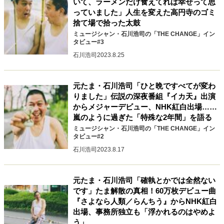
いて、ラーメンだけ食えてれば幸せって思
っていました」人生を変えた高円寺のゴミ
捨て場で拾った太鼓
ミュージシャン・石川浩司の「THE CHANGE」イン
タビュー#3
石川浩司
2023.8.25
元たま・石川浩司「ひと晩ですべてが変わ
りました」伝説の深夜番組『イカ天』出演
からメジャーデビュー、NHK紅白出場……
嵐のように過ぎた「特殊な2年間」を語る
ミュージシャン・石川浩司の「THE CHANGE」イン
タビュー#2
石川浩司
2023.8.17
元たま・石川浩司「確執とかでは全然ない
です」たま解散の真相！60万枚デビュー曲
『さよなら人類／らんちう』からNHK紅白
出場、事務所独立も「浮かれるのはやめよ
う」