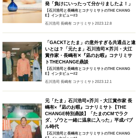
発「負けにいったって分かりましたよ！」
【石川浩司と長嶋有とコナリミサトのTHE CHANG
E】インタビュー#3
石川浩司 長嶋有 コナリミサト
2023.12.8
「GACKTとたま」の意外すぎる共通点と違
いとは？「元たま」石川浩司✕芥川・大江
賞作家・長嶋有✕『凪のお暇』コナリミサ
トTHECHANGE鼎談
【石川浩司と長嶋有とコナリミサトのTHE CHANG
E】インタビュー#2
石川浩司 長嶋有 コナリミサト
2023.12.1
元「たま」石川浩司×芥川・大江賞作家 長
嶋有×『凪のお暇』コナリミサト【THE
CHANGE特別鼎談】「たまのCMでラク
ダ、ゾウと一緒に温泉に入った」平成バブ
ル時代
【石川浩司と長嶋有とコナリミサトのTHE CHANG