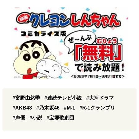
#富野由悠季
#連続テレビ小説
#大河ドラマ
#AKB48
#乃木坂46
#M-1
#R-1グランプリ
#声優
#小説
#宝塚歌劇団