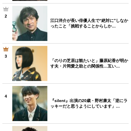
2
江口洋介が長い俳優人生で“絶対に”しなか
ったこと「挑戦することからしか…
3
「のりの芝居は観たいと」藤原紀香が明か
す夫・片岡愛之助との関係性…互い…
4
『silent』出演の20歳・野村康太「逆にラ
ッキーだと思うようにしています」…