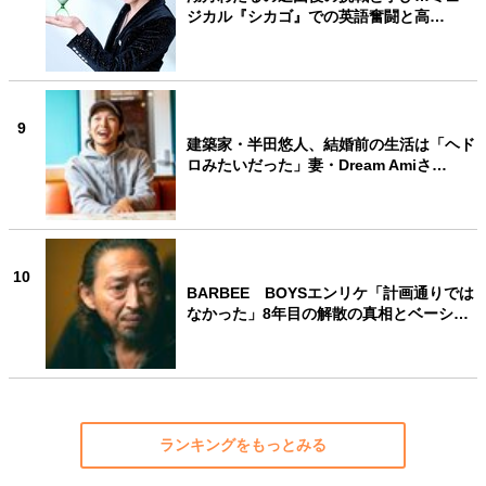
ジカル『シカゴ』での英語奮闘と高…
9
建築家・半田悠人、結婚前の生活は「ヘド
ロみたいだった」妻・Dream Amiさ…
10
BARBEE BOYSエンリケ「計画通りでは
なかった」8年目の解散の真相とベーシ…
ランキングをもっとみる