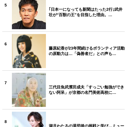
5
｢日本一になっても新聞はたった2行｣武井
壮が“百獣の王”を目指した理由。…
6
藤原紀香が23年間続けるボランティア活動
の原動力は…「偽善者だ」との声も…
7
三代目魚武濱田成夫「すっごい勉強ができ
ない阿呆」が京都の名門美術高校に…
8
湖月わたるの退団後の挑戦と学び…ミュー