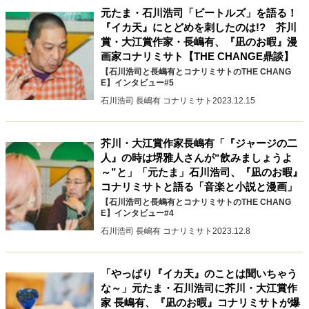
元たま・石川浩司「ビートルズ」を語る！
40代からの景色
50代のリアル
美しさの哲学
『イカ天』にとどめを刺したのは!? 芥川
パートナーとの歩み方
親になるということ
賞・大江賞作家・長嶋有、『凪のお暇』漫
病が教えてくれたこと
移住という選択
画家コナリミサト【THE CHANGE鼎談】
熱狂できるもの
一生モノの愛用品
【石川浩司と長嶋有とコナリミサトのTHE CHANG
私を彩るエッセンス
60代のネクストステージ
E】インタビュー#5
70代のグランドデザイン
石川浩司 長嶋有 コナリミサト
2023.12.15
芥川・大江賞作家長嶋有「『ジャージの二
社会・カルチャー・マネー
人』の時は堺雅人さんが“飲みましょうよ
～”と」「元たま」石川浩司、『凪のお暇』
地域とつながる/お金との付き合い方
コナリミサトと語る「音楽と小説と漫画」
【石川浩司と長嶋有とコナリミサトのTHE CHANG
E】インタビュー#4
石川浩司 長嶋有 コナリミサト
2023.12.8
「やっぱり『イカ天』のことは聞いちゃう
な～」元たま・石川浩司に芥川・大江賞作
家 長嶋有、『凪のお暇』コナリミサトが爆