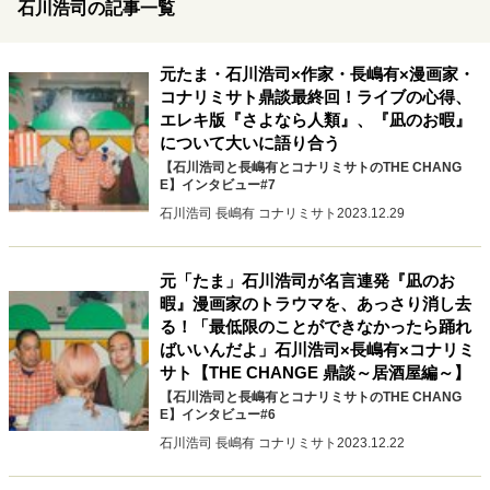
石川浩司の記事一覧
キャリア・働き方
セカンドキャリアの描き方
独立という決断
大人の学び直し
ファーストキャリアを拓く
元たま・石川浩司×作家・長嶋有×漫画家・
コナリミサト鼎談最終回！ライブの心得、
夢を掴む選択
エレキ版『さよなら人類』、『凪のお暇』
について大いに語り合う
【石川浩司と長嶋有とコナリミサトのTHE CHANG
経営・ビジネス
E】インタビュー#7
石川浩司 長嶋有 コナリミサト
2023.12.29
リーダーの流儀
変革の原動力
次世代へのバトン
トップが描く未来
元「たま」石川浩司が名言連発『凪のお
暇』漫画家のトラウマを、あっさり消し去
る！「最低限のことができなかったら踊れ
マインドセット
ばいいんだよ」石川浩司×長嶋有×コナリミ
重圧との向き合い方
一流のルーティン
20代の現在地
サト【THE CHANGE 鼎談～居酒屋編～】
忘れられない言葉
10代・20代の土台
【石川浩司と長嶋有とコナリミサトのTHE CHANG
E】インタビュー#6
石川浩司 長嶋有 コナリミサト
2023.12.22
ライフスタイル・生き方