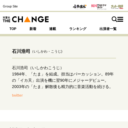
Group Site
TOP
新着
連載
ランキング
出演者一覧
石川浩司
（いしかわ・こうじ)
注目の記事テーマで探す
SPECIAL
石川浩司（いしかわこうじ）
1984年、「たま」を結成。担当はパーカッション。89年
の「イカ天」出演を機に翌90年にメジャーデビュー。
サイトの核・哲学
2003年の「たま」解散後も精力的に音楽活動を続ける。
運命を変えた出会い
決断の裏側
挫折からの再起
twitter
未知への挑戦
プロフェッショナルの矜持
表現者の葛藤
人生が動いた日
10代の挫折と原点