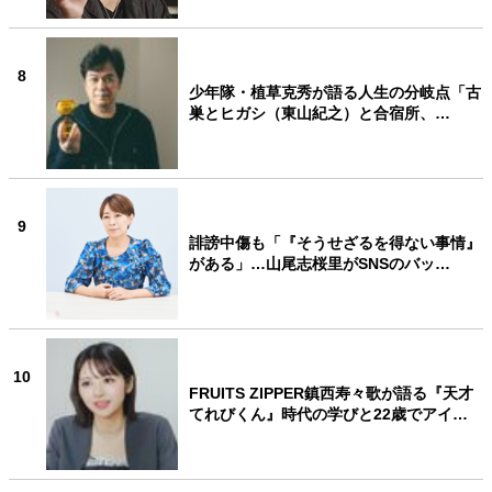
8
少年隊・植草克秀が語る人生の分岐点「古
巣とヒガシ（東山紀之）と合宿所、…
9
誹謗中傷も「『そうせざるを得ない事情』
がある」…山尾志桜里がSNSのバッ…
10
FRUITS ZIPPER鎮西寿々歌が語る『天才
てれびくん』時代の学びと22歳でアイ…