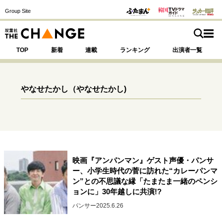
Group Site
TOP
新着
連載
ランキング
出演者一覧
やなせたかし
（やなせたかし)
注目の記事テーマで探す
SPECIAL
サイトの核・哲学
映画『アンパンマン』ゲスト声優・パンサ
運命を変えた出会い
決断の裏側
挫折からの再起
ー、小学生時代の菅に訪れた“カレーパンマ
未知への挑戦
プロフェッショナルの矜持
ン”との不思議な縁「たまたま一緒のペンシ
表現者の葛藤
人生が動いた日
10代の挫折と原点
ョンに」30年越しに共演!?
パンサー
2025.6.26