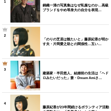
1
錦織一清の写真集はなぜ私服なのか…高級
40代からの景色
50代のリアル
美しさの哲学
ブランドをやめ等身大の自分を表現…
パートナーとの歩み方
親になるということ
病が教えてくれたこと
移住という選択
熱狂できるもの
一生モノの愛用品
私を彩るエッセンス
60代のネクストステージ
2
70代のグランドデザイン
「のりの芝居は観たいと」藤原紀香が明か
す夫・片岡愛之助との関係性…互い…
社会・カルチャー・マネー
地域とつながる/お金との付き合い方
3
建築家・半田悠人、結婚前の生活は「ヘド
ロみたいだった」妻・Dream Amiさ…
4
藤原紀香が23年間続けるボランティア活動