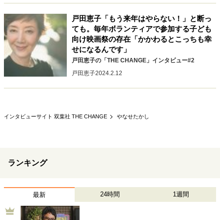
キャリア・働き方
戸田恵子「もう来年はやらない！」と断っ
セカンドキャリアの描き方
独立という決断
ても。毎年ボランティアで参加する子ども
大人の学び直し
ファーストキャリアを拓く
向け映画祭の存在「かかわるとこっちも幸
夢を掴む選択
せになるんです」
戸田恵子の「THE CHANGE」インタビュー#2
戸田恵子
2024.2.12
経営・ビジネス
リーダーの流儀
変革の原動力
次世代へのバトン
トップが描く未来
インタビューサイト 双葉社 THE CHANGE
やなせたかし
マインドセット
ランキング
重圧との向き合い方
一流のルーティン
20代の現在地
忘れられない言葉
10代・20代の土台
24時間
1週間
最新
ライフスタイル・生き方