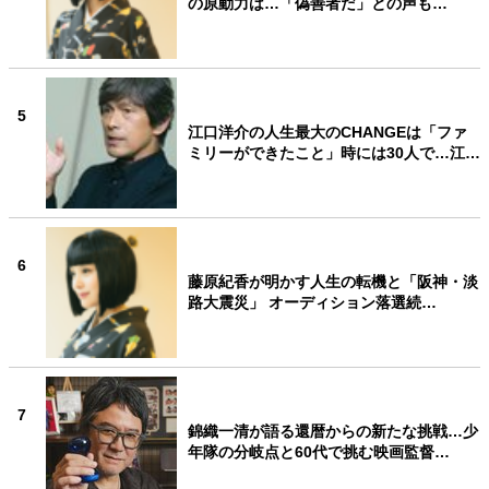
の原動力は…「偽善者だ」との声も…
5
江口洋介の人生最大のCHANGEは「ファ
ミリーができたこと」時には30人で…江…
6
藤原紀香が明かす人生の転機と「阪神・淡
路大震災」 オーディション落選続…
7
錦織一清が語る還暦からの新たな挑戦…少
年隊の分岐点と60代で挑む映画監督…