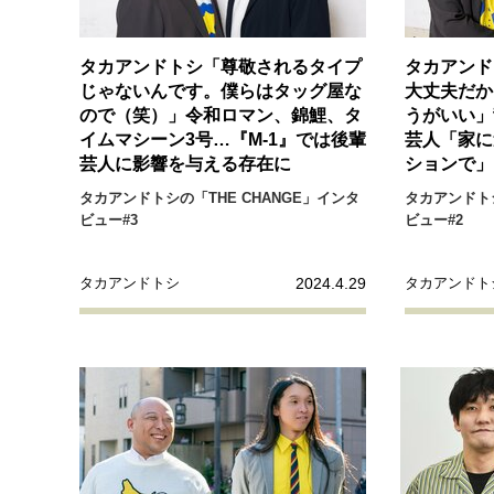
経営・ビジネス
タカアンドトシ「尊敬されるタイプ
タカアンド
マインドセット
じゃないんです。僕らはタッグ屋な
大丈夫だか
ので（笑）」令和ロマン、錦鯉、タ
うがいい」
イムマシーン3号…『M-1』では後輩
芸人「家に
ライフスタイル・生き方
芸人に影響を与える存在に
ションで」
タカアンドトシの「THE CHANGE」インタ
タカアンドトシ
ビュー#3
ビュー#2
2024.4.29
タカアンドトシ
タカアンドト
社会・カルチャー・マネー