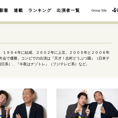
新着
連載
ランキング
出演者一覧
Group Site
。１９９４年に結成、２００２年に上京。２００５年と２００６年
大会で優勝。コンビでの出演は『天才！志村どうぶつ園』（日本テ
ビ朝日系）、『今夜はナゾトレ』（フジテレビ系）など。
運命を変えた出会い
決断の裏側
挫折からの再起
未知
表現者の葛藤
人生が動いた日
10代の挫折と原点
セカンドキャリアの描き方
独立という決断
大人の学び直し
夢を掴む選択