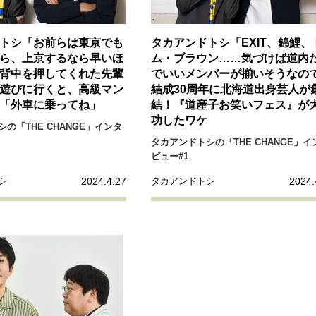
リーダーの流儀
変革の原動力
次世代へのバトン
トッ
トシ「お前らは東京でも
タカアンドトシ「EXIT、錦鯉、
重圧との向き合い方
一流のルーティン
20代の現在地
ら、上京するなら早いほ
ム・ブラウン……気づけば道内
背中を押してくれた先輩
でいいメンバーが揃いそうなの
遊びに行くと、高級マン
結成30周年に北海道出身芸人が
40代からの景色
50代のリアル
美しさの哲学
パートナ
「外車に乗ってね」
結！『道産子お笑いフェス』が
功したワケ
病が教えてくれたこと
移住という選択
熱狂できるもの
の「THE CHANGE」インタ
私を彩るエッセンス
60代のネクストステージ
70代のグランド
タカアンドトシの「THE CHANGE」イ
ビュー#1
2024.4.27
2024.
シ
タカアンドトシ
地域とつながる/お金との付き合い方