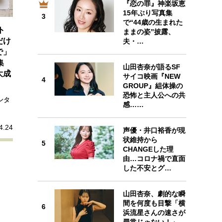
『恋の罪』神楽坂恵
プが描く未来
3
15年ぶり写真集
3
で“44歳の生まれた
ト
ままの姿”披露、
忘れられない言葉
10代・20代の土台
だけ
夫・…
で」
4
集
山田杏奈が語るSF
ーとの歩み方
親になるということ
大成
サイコ映画『NEW
4
GROUP』組体操の
一生モノの愛用品
恐怖と主人公への共
デザイン
ンタ
感……
5
4.24
声優・井口裕香が現
状維持から
5
CHANGEした理
由…コロナ禍で直面
した不安とグ…
6
山田杏奈、劇的な瞬
間を何度も目撃「横
6
浜流星さんの速さが
尋常じゃない！」…