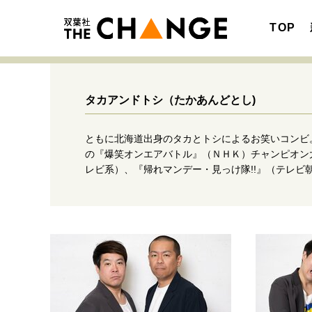
TOP
タカアンドトシ
（たかあんどとし)
ともに北海道出身のタカとトシによるお笑いコンビ
注目の記事テーマで探す
SPECIAL
の『爆笑オンエアバトル』（ＮＨＫ）チャンピオン
レビ系）、『帰れマンデー・見っけ隊!!』（テレ
サイトの核・哲学
キャリア・働き方