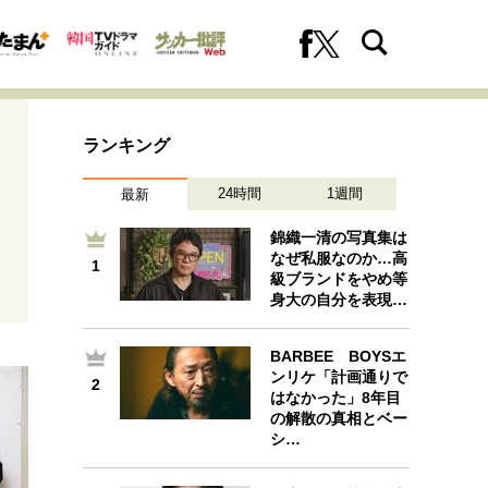
ランキング
24時間
1週間
最新
錦織一清の写真集は
なぜ私服なのか…高
1
1
級ブランドをやめ等
への挑戦
プロフェッショナルの矜持
身大の自分を表現…
BARBEE BOYSエ
ンリケ「計画通りで
2
2
ファーストキャリアを拓く
はなかった」8年目
の解散の真相とベー
シ…