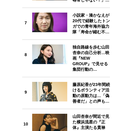
7
小説家・湊かなえが
20代で経験したトン
7
ガでの青年海外協力
隊「寿命が縮む不…
8
独自路線を歩む山田
杏奈の自己分析…映
8
画『NEW
GROUP』で見せる
集団行動の…
9
藤原紀香が23年間続
けるボランティア活
9
動の原動力は…「偽
善者だ」との声も…
10
山田杏奈が間近で見
た横浜流星の『正
10
体』主演たる貫禄