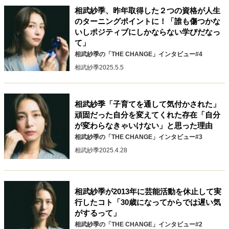
キャリア・働き方
相武紗季、昨年取得した２つの資格が人生
セカンドキャリアの描き方
独立という決断
のターニングポイントに！「誰も傷つかな
いしポジティブにしかならない学びだなっ
大人の学び直し
ファーストキャリアを拓く
て」
夢を掴む選択
相武紗季の「THE CHANGE」インタビュー#4
相武紗季
2025.5.5
経営・ビジネス
リーダーの流儀
変革の原動力
次世代へのバトン
相武紗季「子育てを通して気付かされた」
頑固だった自分を変えてくれた存在「自分
トップが描く未来
が変わらなきゃいけない」と思った理由
相武紗季の「THE CHANGE」インタビュー#3
相武紗季
2025.4.28
マインドセット
重圧との向き合い方
一流のルーティン
20代の現在地
忘れられない言葉
10代・20代の土台
相武紗季が2013年に芸能活動を休止して実
行したコト「30歳になってからでは遅い気
がするって」
ライフスタイル・生き方
相武紗季の「THE CHANGE」インタビュー#2