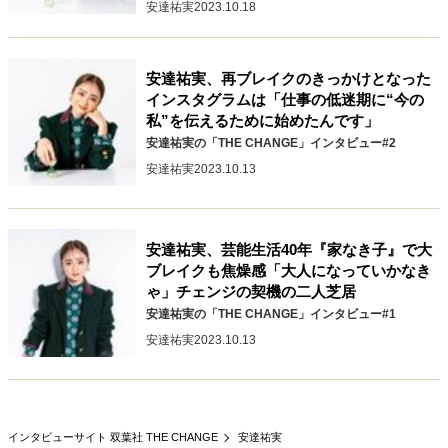
安達祐実
2023.10.18
安達祐実、再ブレイクのきっかけとなった
インスタグラムは「仕事の低迷期に“今の
私”を伝えるために始めたんです」
安達祐実の「THE CHANGE」インタビュー#2
安達祐実
2023.10.13
安達祐実、芸能生活40年『家なき子』で大
ブレイクも焦燥感「大人になっていかなき
ゃ」チェンジの契機の二人芝居
安達祐実の「THE CHANGE」インタビュー#1
安達祐実
2023.10.13
インタビューサイト 双葉社 THE CHANGE
安達祐実