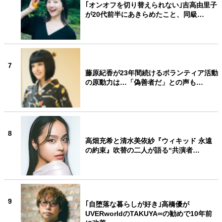
｢オンオフを切り替えられない｣吉高由里子
が20代前半にあきらめたこと、同級…
7
藤原紀香が23年間続けるボランティア活動
の原動力は…「偽善者だ」との声も…
8
高畑充希と清水美依紗『ウィキッド 永遠
の約束』吹替の二人が語る“共演者…
9
｢自堕落な暮らしが好き｣高橋優が
UVERworldのTAKUYA∞の勧めで10年前