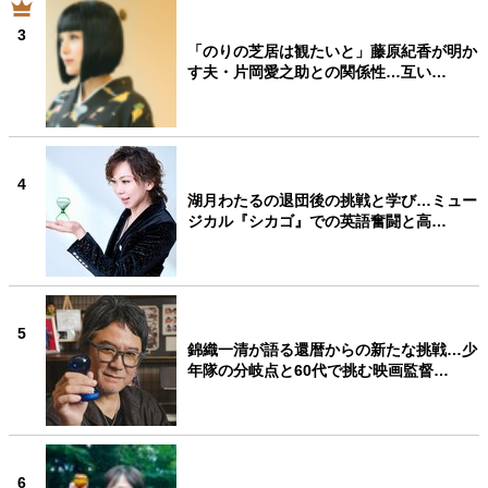
3
「のりの芝居は観たいと」藤原紀香が明か
す夫・片岡愛之助との関係性…互い…
4
湖月わたるの退団後の挑戦と学び…ミュー
ジカル『シカゴ』での英語奮闘と高…
5
錦織一清が語る還暦からの新たな挑戦…少
年隊の分岐点と60代で挑む映画監督…
6