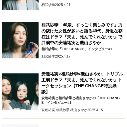
相武紗季
2025.4.21
40代からの景色
50代のリアル
美しさの哲学
パートナーとの歩み方
親になるということ
病が教えてくれたこと
移住という選択
相武紗季「40歳、すっごく楽しみです」力
熱狂できるもの
一生モノの愛用品
の抜けた女性が多いと語る40代、身近な存
私を彩るエッセンス
60代のネクストステージ
在はドラマ『夫よ、死んでくれないか』で
70代のグランドデザイン
共演中の安達祐実と磯山さやか
相武紗季の「THE CHANGE」インタビュー#1
相武紗季
2025.4.17
社会・カルチャー・マネー
地域とつながる/お金との付き合い方
安達祐実×相武紗季×磯山さやか、トリプル
主演ドラマ『夫よ、死んでくれないか』ト
ークセッション【THE CHANGE特別鼎
談】
安達祐実と相武紗季と磯山さやかの「THE CHANG
E」インタビュー#1
安達祐実 相武紗季 磯山さやか
2025.4.15