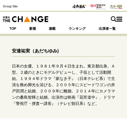
Group Site
TOP
新着
連載
ランキング
出演者一覧
安達祐実
（あだちゆみ)
注目の記事テーマで探す
SPECIAL
日本の女優。１９８１年９月４日生まれ。東京都出身。Ａ
型。２歳のときにモデルデビューし、子役として活動開
始。１９９４年ドラマ『家なき子』（日本テレビ系）で主
サイトの核・哲学
演を務め脚光を浴びる。２００５年にスピードワゴンの井
戸田潤と結婚、２００９年に離婚。２０１４年にカメラマ
運命を変えた出会い
決断の裏側
挫折からの再起
ンの桑島智輝と結婚。出演作は映画『花宵道中』、ドラマ
未知への挑戦
プロフェッショナルの矜持
『警視庁・捜査一課長』（テレビ朝日系）など。
表現者の葛藤
人生が動いた日
10代の挫折と原点