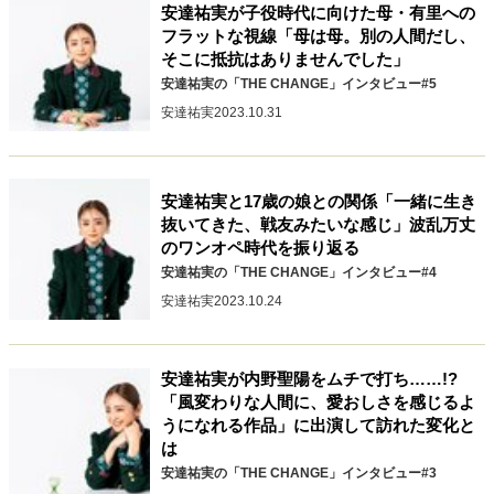
安達祐実が子役時代に向けた母・有里への
フラットな視線「母は母。別の人間だし、
そこに抵抗はありませんでした」
安達祐実の「THE CHANGE」インタビュー#5
安達祐実
2023.10.31
安達祐実と17歳の娘との関係「一緒に生き
抜いてきた、戦友みたいな感じ」波乱万丈
のワンオペ時代を振り返る
安達祐実の「THE CHANGE」インタビュー#4
安達祐実
2023.10.24
安達祐実が内野聖陽をムチで打ち……!?
「風変わりな人間に、愛おしさを感じるよ
うになれる作品」に出演して訪れた変化と
は
安達祐実の「THE CHANGE」インタビュー#3