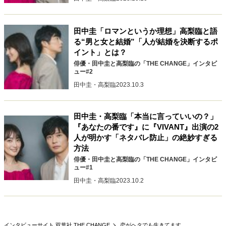
キャリア・働き方
セカンドキャリアの描き方
独立という決断
田中圭「ロマンというか理想」高梨臨と語
大人の学び直し
ファーストキャリアを拓く
る“男と女と結婚”「人が結婚を決断するポ
夢を掴む選択
イント」とは？
俳優・田中圭と高梨臨の「THE CHANGE」インタビ
ュー#2
経営・ビジネス
田中圭・高梨臨
2023.10.3
リーダーの流儀
変革の原動力
次世代へのバトン
トップが描く未来
田中圭・高梨臨「本当に言っていいの？」
『あなたの番です』に『VIVANT』出演の2
人が明かす「ネタバレ防止」の絶妙すぎる
方法
マインドセット
俳優・田中圭と高梨臨の「THE CHANGE」インタビ
ュー#1
重圧との向き合い方
一流のルーティン
20代の現在地
田中圭・高梨臨
2023.10.2
忘れられない言葉
10代・20代の土台
ライフスタイル・生き方
インタビューサイト 双葉社 THE CHANGE
恋がヘタでも生きてます