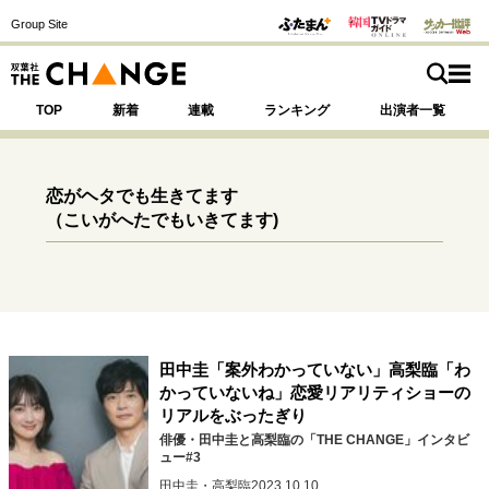
Group Site
TOP
新着
連載
ランキング
出演者一覧
恋がヘタでも生きてます
（こいがへたでもいきてます)
注目の記事テーマで探す
SPECIAL
サイトの核・哲学
運命を変えた出会い
決断の裏側
挫折からの再起
田中圭「案外わかっていない」高梨臨「わ
未知への挑戦
プロフェッショナルの矜持
かっていないね」恋愛リアリティショーの
表現者の葛藤
人生が動いた日
10代の挫折と原点
リアルをぶったぎり
俳優・田中圭と高梨臨の「THE CHANGE」インタビ
ュー#3
田中圭・高梨臨
2023.10.10