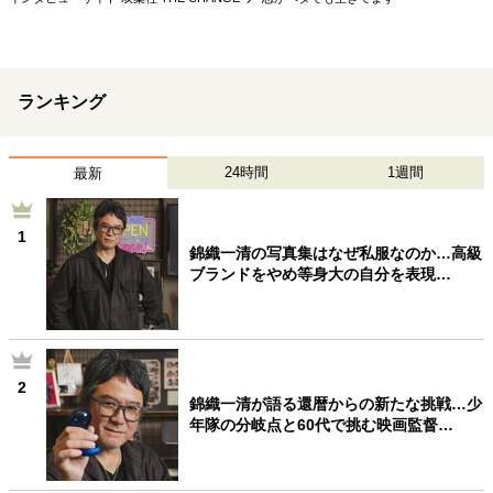
40代からの景色
50代のリアル
美しさの哲学
パートナーとの歩み方
親になるということ
病が教えてくれたこと
移住という選択
ランキング
熱狂できるもの
一生モノの愛用品
私を彩るエッセンス
60代のネクストステージ
70代のグランドデザイン
24時間
1週間
最新
1
社会・カルチャー・マネー
錦織一清の写真集はなぜ私服なのか…高級
ブランドをやめ等身大の自分を表現…
地域とつながる/お金との付き合い方
2
錦織一清が語る還暦からの新たな挑戦…少
年隊の分岐点と60代で挑む映画監督…