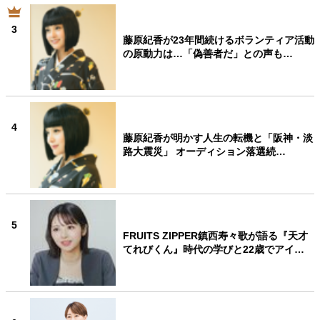
3
藤原紀香が23年間続けるボランティア活動
の原動力は…「偽善者だ」との声も…
4
藤原紀香が明かす人生の転機と「阪神・淡
路大震災」 オーディション落選続…
5
FRUITS ZIPPER鎮西寿々歌が語る『天才
てれびくん』時代の学びと22歳でアイ…