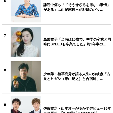
6
誹謗中傷も「『そうせざるを得ない事情』
がある」…山尾志桜里がSNSのバッ…
7
島袋寛子「当時は15歳で、中学の卒業と同
時にSPEEDも卒業でした」約3年半の…
8
少年隊・植草克秀が語る人生の分岐点「古
巣とヒガシ（東山紀之）と合宿所、…
9
佐藤寛之・山本淳一が明かすデビュー35年