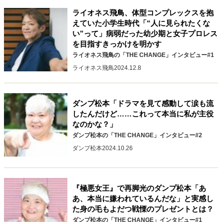
40代からの景色
50代のリアル
美しさの哲学
ライオネス飛鳥、体型コンプレックスを抱
えていた小学生時代「“人に見られたくな
パートナーとの歩み方
親になるということ
い”って」病弱だった幼少期と女子プロレス
病が教えてくれたこと
移住という選択
を目指すきっかけを明かす
熱狂できるもの
一生モノの愛用品
ライオネス飛鳥の「THE CHANGE」インタビュー#1
私を彩るエッセンス
60代のネクストステージ
ライオネス飛鳥
2024.12.8
70代のグランドデザイン
ダンプ松本「ドラマを見て感動して涙も流
社会・カルチャー・マネー
したんだけど……これって本当に私が主役
なのかな？」
地域とつながる/お金との付き合い方
ダンプ松本の「THE CHANGE」インタビュー#2
ダンプ松本
2024.10.26
『極悪女王』で再脚光のダンプ松本「あ
あ、本当に嫌われているんだな」と実感し
た身の毛もよだつ戦慄のプレゼントとは？
ダンプ松本の「THE CHANGE」インタビュー#1