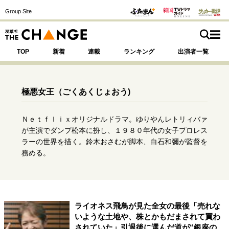
Group Site
TOP
新着
連載
ランキング
出演者一覧
極悪女王
（ごくあくじょおう)
注目の記事テーマで探す
SPECIAL
Ｎｅｔｆｌｉｘオリジナルドラマ。ゆりやんレトリィバァ
が主演でダンプ松本に扮し、１９８０年代の女子プロレス
ラーの世界を描く。鈴木おさむが脚本、白石和彌が監督を
サイトの核・哲学
務める。
運命を変えた出会い
決断の裏側
挫折からの再起
未知への挑戦
プロフェッショナルの矜持
表現者の葛藤
人生が動いた日
10代の挫折と原点
ライオネス飛鳥が見た全女の最後「売れな
いような土地や、株とかもだまされて買わ
されていた」引退後に選んだ道が“銀座の