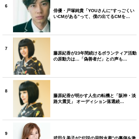
6
俳優・戸塚純貴「YOUさんに“すっごくい
いCMがある”って、僕の出てるCMを…
7
藤原紀香が23年間続けるボランティア活動
の原動力は…「偽善者だ」との声も…
8
藤原紀香が明かす人生の転機と「阪神・淡
路大震災」 オーディション落選続…
9
武田久美子が“伝説の貝殻水着”の裏側を激