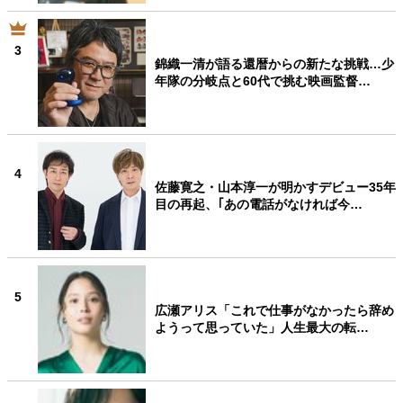
3
錦織一清が語る還暦からの新たな挑戦…少
年隊の分岐点と60代で挑む映画監督…
4
佐藤寛之・山本淳一が明かすデビュー35年
目の再起、｢あの電話がなければ今…
5
広瀬アリス「これで仕事がなかったら辞め
ようって思っていた」人生最大の転…