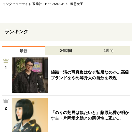
インタビューサイト 双葉社 THE CHANGE
極悪女王
ランキング
24時間
1週間
最新
1
錦織一清の写真集はなぜ私服なのか…高級
ブランドをやめ等身大の自分を表現…
2
「のりの芝居は観たいと」藤原紀香が明か
す夫・片岡愛之助との関係性…互い…