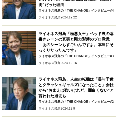
キャリア・働き方
街”だった理由
セカンドキャリアの描き方
独立という決断
ライオネス飛鳥の「THE CHANGE」インタビュー#4
大人の学び直し
ファーストキャリアを拓く
ライオネス飛鳥
2024.12.22
夢を掴む選択
ライオネス飛鳥『極悪女王』ベッド裏の落
書きシーンの真実と剛力彩芽のプロ意識
経営・ビジネス
「あのシーンもすごいんですよ。本当にそ
っくりだったんです」
リーダーの流儀
変革の原動力
次世代へのバトン
ライオネス飛鳥の「THE CHANGE」インタビュー#3
トップが描く未来
ライオネス飛鳥
2024.12.16
ライオネス飛鳥、人生の転機は「長与千種
マインドセット
とクラッシュギャルズになったこと」会社
重圧との向き合い方
一流のルーティン
20代の現在地
から“おまえは強いけれど、面白くない”と
忘れられない言葉
10代・20代の土台
言われた過去も
ライオネス飛鳥の「THE CHANGE」インタビュー#2
ライオネス飛鳥
2024.12.9
ライフスタイル・生き方