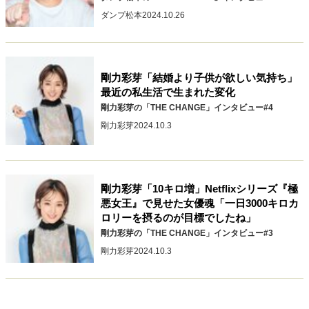
ダンプ松本
2024.10.26
剛力彩芽「結婚より子供が欲しい気持ち」
最近の私生活で生まれた変化
剛力彩芽の「THE CHANGE」インタビュー#4
剛力彩芽
2024.10.3
剛力彩芽「10キロ増」Netflixシリーズ『極
悪女王』で見せた女優魂「一日3000キロカ
ロリーを摂るのが目標でしたね」
剛力彩芽の「THE CHANGE」インタビュー#3
剛力彩芽
2024.10.3