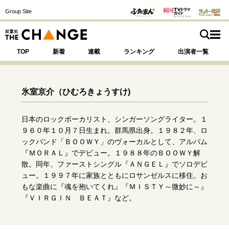
Group Site
TOP
新着
連載
ランキング
出演者一覧
氷室京介
（ひむろきょうすけ)
注目の記事テーマで探す
SPECIAL
日本のロックボーカリスト、シンガーソングライター。１
９６０年１０月７日生まれ。群馬県出身。１９８２年、ロ
ックバンド「ＢＯＯＷＹ」のヴォーカルとして、アルバム
サイトの核・哲学
『ＭＯＲＡＬ』でデビュー。１９８８年のＢＯＯＷＹ解
散。同年、ファーストシングル『ＡＮＧＥＬ』でソロデビ
運命を変えた出会い
決断の裏側
挫折からの再起
ュー。１９９７年に家族とともにロサンゼルスに移住。お
未知への挑戦
プロフェッショナルの矜持
もな楽曲に『魂を抱いてくれ』『ＭＩＳＴＹ～微妙に～』
表現者の葛藤
人生が動いた日
10代の挫折と原点
『ＶＩＲＧＩＮ ＢＥＡＴ』など。