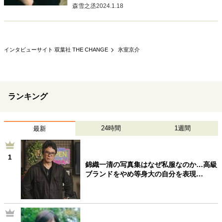
森雪之丞
2024.1.18
インタビューサイト 双葉社 THE CHANGE
氷室京介
ランキング
24時間
1週間
最新
1
錦織一清の写真集はなぜ私服なのか…高級
ブランドをやめ等身大の自分を表現…