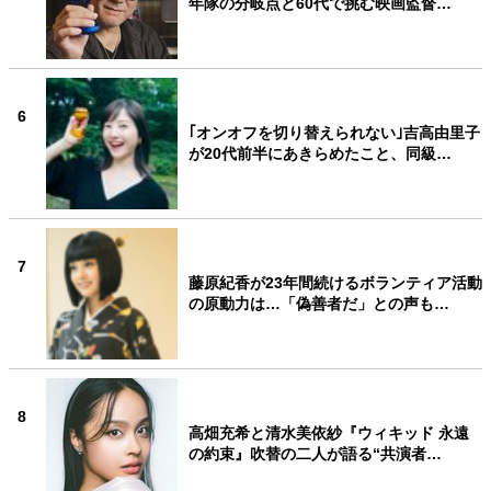
年隊の分岐点と60代で挑む映画監督…
6
｢オンオフを切り替えられない｣吉高由里子
が20代前半にあきらめたこと、同級…
7
藤原紀香が23年間続けるボランティア活動
の原動力は…「偽善者だ」との声も…
8
高畑充希と清水美依紗『ウィキッド 永遠
の約束』吹替の二人が語る“共演者…