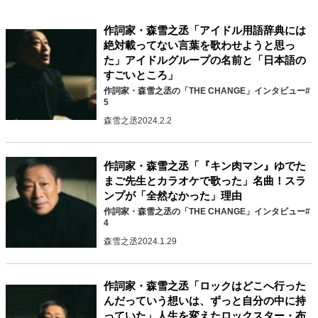
キャリア・働き方
セカンドキャリアの描き方
独立という決断
作詞家・森雪之丞「アイドル用語辞典には
絶対載ってない言葉を歌わせようと思っ
大人の学び直し
ファーストキャリアを拓く
た」アイドルグループの名前と「日本語の
夢を掴む選択
すごいところ」
作詞家・森雪之丞の「THE CHANGE」インタビュー#
5
経営・ビジネス
森雪之丞
2024.2.2
リーダーの流儀
変革の原動力
次世代へのバトン
トップが描く未来
作詞家・森雪之丞「『キン肉マン』ゆでた
まご先生とカラオケで歌った」名曲！スラ
ンプが「全然なかった」理由
作詞家・森雪之丞の「THE CHANGE」インタビュー#
マインドセット
4
重圧との向き合い方
一流のルーティン
20代の現在地
森雪之丞
2024.1.29
忘れられない言葉
10代・20代の土台
作詞家・森雪之丞「ロックはどこへ行った
んだっていう想いは、ずっと自分の中に持
ライフスタイル・生き方
っていた」人生を変えたロックスター・布