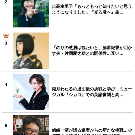
2
吉高由里子「もっともっと知りたいと思う
ようになりました」『光る君へ』生…
3
「のりの芝居は観たいと」藤原紀香が明か
す夫・片岡愛之助との関係性…互い…
4
湖月わたるの退団後の挑戦と学び…ミュー
ジカル『シカゴ』での英語奮闘と高…
5
錦織一清が語る還暦からの新たな挑戦…少