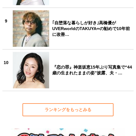
9
｢自堕落な暮らしが好き｣高橋優が
UVERworldのTAKUYA∞の勧めで10年前
に改善…
10
『恋の罪』神楽坂恵15年ぶり写真集で“44
歳の生まれたままの姿”披露、夫・…
ランキングをもっとみる