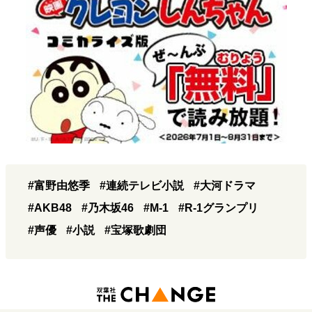
#富野由悠季
#連続テレビ小説
#大河ドラマ
#AKB48
#乃木坂46
#M-1
#R-1グランプリ
#声優
#小説
#宝塚歌劇団