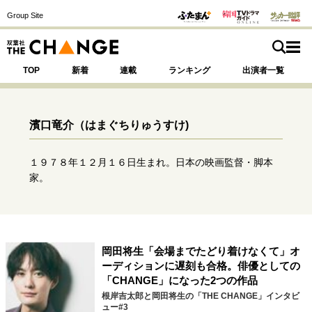
Group Site
TOP
新着
連載
ランキング
出演者一覧
濱口竜介
（はまぐちりゅうすけ)
注目の記事テーマで探す
SPECIAL
１９７８年１２月１６日生まれ。日本の映画監督・脚本
家。
サイトの核・哲学
運命を変えた出会い
決断の裏側
挫折からの再起
未知への挑戦
プロフェッショナルの矜持
岡田将生「会場までたどり着けなくて」オ
表現者の葛藤
人生が動いた日
10代の挫折と原点
ーディションに遅刻も合格。俳優としての
「CHANGE」になった2つの作品
根岸吉太郎と岡田将生の「THE CHANGE」インタビ
ュー#3