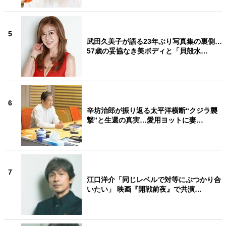
5
武田久美子が語る23年ぶり写真集の裏側…
57歳の妥協なき美ボディと「貝殻水…
6
辛坊治郎が振り返る太平洋横断“クジラ襲
撃”と生還の真実…愛用ヨットに妻…
7
江口洋介「同じレベルで対等にぶつかり合
いたい」 映画『開戦前夜』で共演…