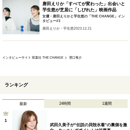
唐田えりか「すべてが変わった」出会いと
40代からの景色
50代のリアル
美しさの哲学
芋生悠が芝居に「しびれた」映画作品
パートナーとの歩み方
親になるということ
女優・唐田えりかと芋生悠の「THE CHANGE」イン
病が教えてくれたこと
移住という選択
タビュー#3
熱狂できるもの
一生モノの愛用品
唐田えりか・芋生悠
2023.12.21
私を彩るエッセンス
60代のネクストステージ
70代のグランドデザイン
インタビューサイト 双葉社 THE CHANGE
濱口竜介
社会・カルチャー・マネー
地域とつながる/お金との付き合い方
ランキング
24時間
1週間
最新
1
武田久美子が“伝説の貝殻水着”の裏側を激