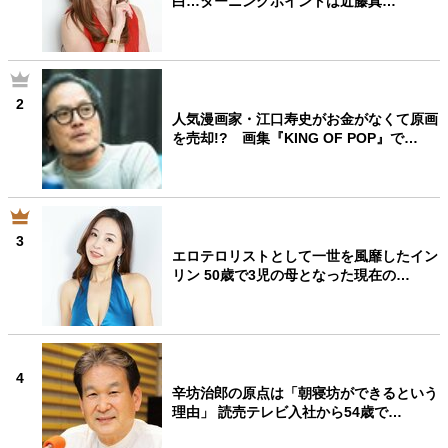
白…ターニングポイントは近藤真…
2
人気漫画家・江口寿史がお金がなくて原画
を売却!? 画集『KING OF POP』で…
3
エロテロリストとして一世を風靡したイン
リン 50歳で3児の母となった現在の…
4
辛坊治郎の原点は「朝寝坊ができるという
理由」 読売テレビ入社から54歳で…