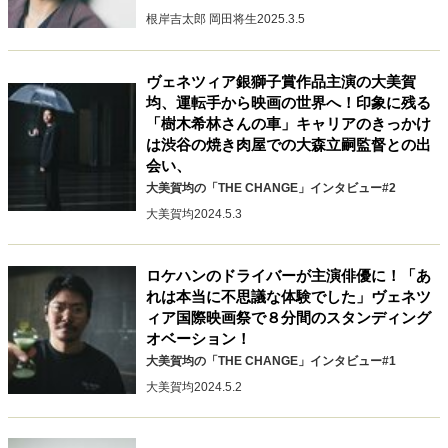
キャリア・働き方
根岸吉太郎 岡田将生
2025.3.5
セカンドキャリアの描き方
独立という決断
大人の学び直し
ファーストキャリアを拓く
ヴェネツィア銀獅子賞作品主演の大美賀
夢を掴む選択
均、運転手から映画の世界へ！印象に残る
「樹木希林さんの車」キャリアのきっかけ
は渋谷の焼き肉屋での大森立嗣監督との出
会い、
経営・ビジネス
大美賀均の「THE CHANGE」インタビュー#2
リーダーの流儀
変革の原動力
次世代へのバトン
大美賀均
2024.5.3
トップが描く未来
ロケハンのドライバーが主演俳優に！「あ
れは本当に不思議な体験でした」ヴェネツ
マインドセット
ィア国際映画祭で８分間のスタンディング
重圧との向き合い方
一流のルーティン
20代の現在地
オベーション！
忘れられない言葉
10代・20代の土台
大美賀均の「THE CHANGE」インタビュー#1
大美賀均
2024.5.2
ライフスタイル・生き方