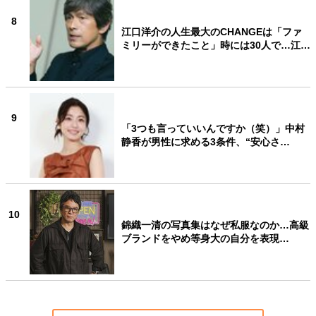
8
江口洋介の人生最大のCHANGEは「ファ
ミリーができたこと」時には30人で…江…
9
「3つも言っていいんですか（笑）」中村
静香が男性に求める3条件、“安心さ…
10
錦織一清の写真集はなぜ私服なのか…高級
ブランドをやめ等身大の自分を表現…