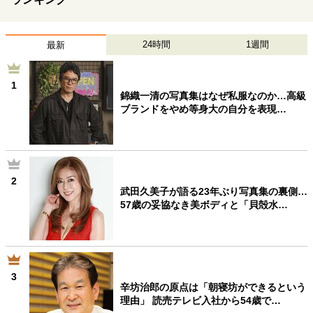
24時間
1週間
最新
1
錦織一清の写真集はなぜ私服なのか…高級
ブランドをやめ等身大の自分を表現…
2
武田久美子が語る23年ぶり写真集の裏側…
57歳の妥協なき美ボディと「貝殻水…
3
辛坊治郎の原点は「朝寝坊ができるという
理由」 読売テレビ入社から54歳で…