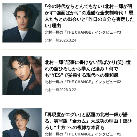
キャリア・働き方
｢今の時代ならとんでもない｣北村一輝が明
セカンドキャリアの描き方
独立という決断
かす“強面ばかり”の過酷な全寮制時代！ 恩
人たちとの出会いと｢昨日の自分を否定した
大人の学び直し
ファーストキャリアを拓く
い｣理由
夢を掴む選択
北村一輝の「THE CHANGE」インタビュー#3
北村一輝
2026.3.24
経営・ビジネス
リーダーの流儀
変革の原動力
次世代へのバトン
北村一輝｢記事に書けない話ばかり(笑)｣憧
れの舘ひろしから学んだ凄み！何で
トップが描く未来
も“YES”で妥協する現代への違和感
北村一輝の「THE CHANGE」インタビュー#2
北村一輝
2026.3.22
マインドセット
重圧との向き合い方
一流のルーティン
20代の現在地
忘れられない言葉
10代・20代の土台
｢再現度がエグい｣と話題の北村一輝が語
る、実写版『金カム』大成功の理由！舘ひ
ろし“土方”への複雑な本音も
ライフスタイル・生き方
北村一輝の「THE CHANGE」インタビュー#1