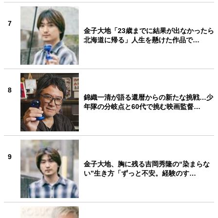
7
金子大地「23歳までに結果が出なかったら
北海道に帰る」人生を懸けた作品で…
8
錦織一清が語る還暦からの新たな挑戦…少
年隊の分岐点と60代で挑む映画監督…
9
金子大地、胸に残る吉岡秀隆の“染まらな
い”生き方「ずっと不安。経験のす…