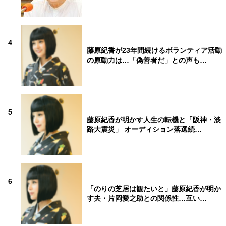
4
藤原紀香が23年間続けるボランティア活動
の原動力は…「偽善者だ」との声も…
5
藤原紀香が明かす人生の転機と「阪神・淡
路大震災」 オーディション落選続…
6
「のりの芝居は観たいと」藤原紀香が明か
す夫・片岡愛之助との関係性…互い…