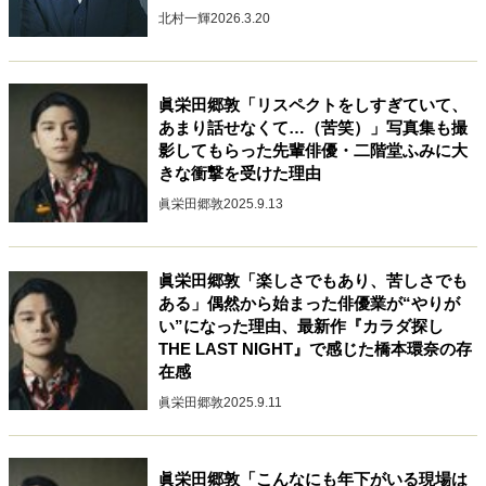
北村一輝
2026.3.20
40代からの景色
50代のリアル
美しさの哲学
パートナーとの歩み方
親になるということ
病が教えてくれたこと
移住という選択
熱狂できるもの
一生モノの愛用品
眞栄田郷敦「リスペクトをしすぎていて、
あまり話せなくて…（苦笑）」写真集も撮
私を彩るエッセンス
60代のネクストステージ
影してもらった先輩俳優・二階堂ふみに⼤
70代のグランドデザイン
きな衝撃を受けた理由
眞栄田郷敦
2025.9.13
社会・カルチャー・マネー
地域とつながる/お金との付き合い方
眞栄田郷敦「楽しさでもあり、苦しさでも
ある」偶然から始まった俳優業が“やりが
い”になった理由、最新作『カラダ探し
THE LAST NIGHT』で感じた橋本環奈の存
在感
眞栄田郷敦
2025.9.11
眞栄田郷敦「こんなにも年下がいる現場は