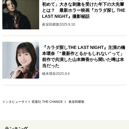
初めて」大きな刺激を受けた年下の大先輩
とは？ 最新ホラー映画『カラダ探し THE
LAST NIGHT』撮影秘話
眞栄田郷敦
2025.9.10
『カラダ探しTHE LAST NIGHT』主演の橋
本環奈「“最新作とるかもしれない”って」
前作で共演した山本舞香から聞いた噂は本
当だった
橋本環奈
2025.9.4
インタビューサイト 双葉社 THE CHANGE
眞栄田郷敦
ランキング