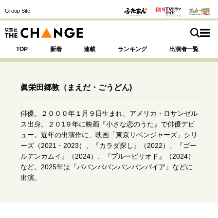
Group Site
TOP
新着
連載
ランキング
出演者一覧
眞栄田郷敦
（まえだ・ごうどん)
注目の記事テーマで探す
SPECIAL
俳優。２０００年１月９日生まれ、アメリカ・ロサンゼル
ス出身。２０1９年に映画『小さな恋のうた』で俳優デビ
ュー。近年の出演作に、映画「東京リベンジャーズ」シリ
サイトの核・哲学
ーズ（2021・2023）、『カラダ探し』（2022）、『ゴー
ルデンカムイ』（2024）、『ブルーピリオド』（2024）
運命を変えた出会い
決断の裏側
挫折からの再起
など。2025年は『ババンババンバンバンパイア』などに
未知への挑戦
プロフェッショナルの矜持
出演。
表現者の葛藤
人生が動いた日
10代の挫折と原点