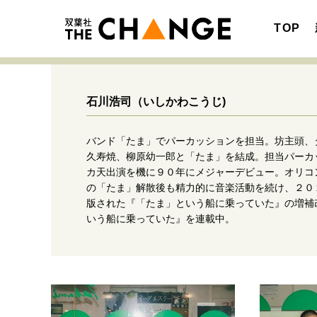
TOP
石川浩司
（いしかわこうじ)
バンド「たま」でパーカッションを担当。坊主頭、
注目の記事テーマで探す
SPECIAL
久寿焼、柳原幼一郎と「たま」を結成。担当パーカ
カ天出演を機に９０年にメジャーデビュー。オリコ
サイトの核・哲学
の「たま」解散後も精力的に音楽活動を続け、２０
版された『「たま」という船に乗っていた』の増補
いう船に乗っていた』を連載中。
キャリア・働き方