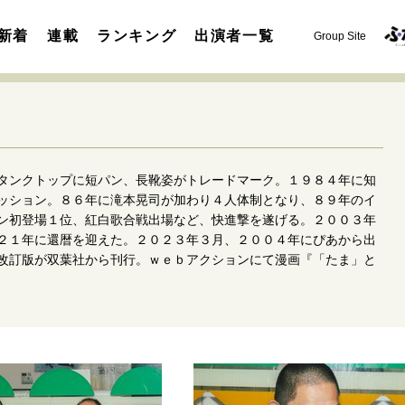
新着
連載
ランキング
出演者一覧
Group Site
タンクトップに短パン、長靴姿がトレードマーク。１９８４年に知
ッション。８６年に滝本晃司が加わり４人体制となり、８９年のイ
ン初登場１位、紅白歌合戦出場など、快進撃を遂げる。２００３年
２１年に還暦を迎えた。２０２３年３月、２００４年にぴあから出
運命を変えた出会い
決断の裏側
挫折からの再起
未知
改訂版が双葉社から刊行。ｗｅｂアクションにて漫画『「たま」と
表現者の葛藤
人生が動いた日
10代の挫折と原点
セカンドキャリアの描き方
独立という決断
大人の学び直し
夢を掴む選択