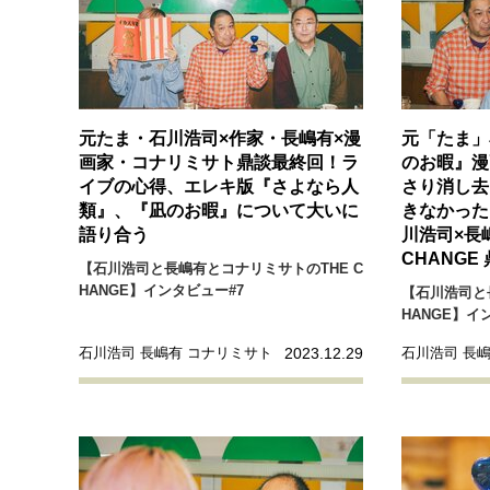
経営・ビジネス
マインドセット
元たま・石川浩司×作家・長嶋有×漫
元「たま」
ライフスタイル・生き方
画家・コナリミサト鼎談最終回！ラ
のお暇』漫
イブの心得、エレキ版『さよなら人
さり消し去
類』、『凪のお暇』について大いに
きなかった
語り合う
川浩司×長
CHANG
【石川浩司と長嶋有とコナリミサトのTHE C
社会・カルチャー・マネー
HANGE】インタビュー#7
【石川浩司と
HANGE】イ
2023.12.29
石川浩司 長嶋有 コナリミサト
石川浩司 長