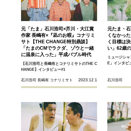
元「たま」石川浩司×芥川・大江賞
元たま・石
作家 長嶋有×『凪のお暇』コナリミ
くなかった
サト【THE CHANGE特別鼎談】
く目標は決
「たまのCMでラクダ、ゾウと一緒
い」62歳
に温泉に入った」平成バブル時代
ミュージシャン
E」インタビュ
【石川浩司と長嶋有とコナリミサトのTHE C
HANGE】インタビュー#1
2023.12.1
石川浩司 長嶋有 コナリミサト
石川浩司