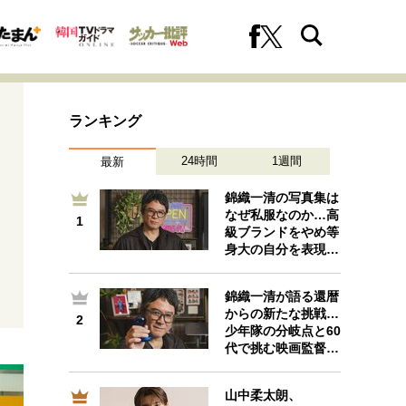
ランキング
24時間
1週間
最新
錦織一清の写真集は
なぜ私服なのか…高
1
1
級ブランドをやめ等
への挑戦
プロフェッショナルの矜持
身大の自分を表現…
錦織一清が語る還暦
からの新たな挑戦…
2
2
ファーストキャリアを拓く
少年隊の分岐点と60
代で挑む映画監督…
山中柔太朗、