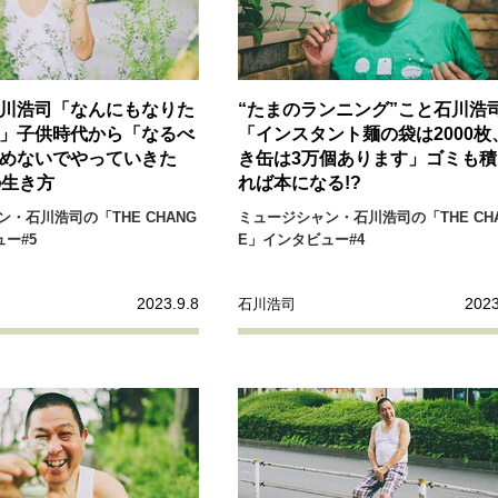
川浩司「なんにもなりた
“たまのランニング”こと石川浩
」子供時代から「なるべ
「インスタント麺の袋は2000枚
めないでやっていきた
き缶は3万個あります」ゴミも積
の生き方
れば本になる!?
・石川浩司の「THE CHANG
ミュージシャン・石川浩司の「THE CH
ー#5
E」インタビュー#4
2023.9.8
2023
石川浩司