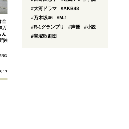
#大河ドラマ
#AKB48
#乃木坂46
#M-1
は全
#R-1グランプリ
#声優
#小説
0万
らん
#宝塚歌劇団
所独
ANG
8.17