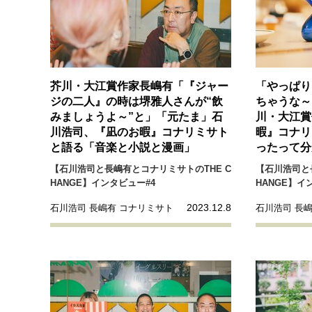
芥川・大江賞作家長嶋有「『ジャー
「やっぱり
ジの二人』の時は堺雅人さんが“飲
ちゃうな～
みましょうよ～”と」「元たま」石
川・大江賞
川浩司、『凪のお暇』コナリミサト
暇』コナリ
と語る「音楽と小説と漫画」
ったって分
【石川浩司と長嶋有とコナリミサトのTHE C
【石川浩司と
HANGE】インタビュー#4
HANGE】イ
2023.12.8
石川浩司 長嶋有 コナリミサト
石川浩司 長