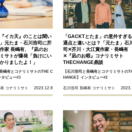
『イカ天』のことは聞い
「GACKTとたま」の意外すぎ
」元たま・石川浩司に芥
通点と違いとは？「元たま」石
作家 長嶋有、『凪のお
司✕芥川・大江賞作家・長嶋有
ミサトが爆発「負けにい
✕『凪のお暇』コナリミサト
かりましたよ！」
THECHANGE鼎談
長嶋有とコナリミサトのTHE C
【石川浩司と長嶋有とコナリミサトのTH
ンタビュー#3
HANGE】インタビュー#2
2023.12.8
2023.
嶋有 コナリミサト
石川浩司 長嶋有 コナリミサト