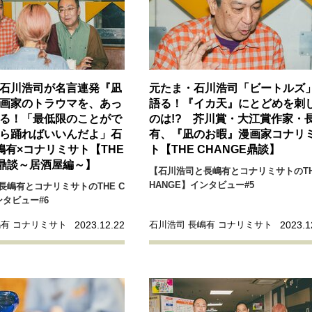
リーダーの流儀
変革の原動力
次世代へのバトン
トッ
重圧との向き合い方
一流のルーティン
20代の現在地
石川浩司が名言連発『凪
元たま・石川浩司「ビートルズ
40代からの景色
50代のリアル
美しさの哲学
パートナ
画家のトラウマを、あっ
語る！『イカ天』にとどめを刺
る！「最低限のことがで
のは!? 芥川賞・大江賞作家・
病が教えてくれたこと
移住という選択
熱狂できるもの
ら踊ればいいんだよ」石
有、『凪のお暇』漫画家コナリ
私を彩るエッセンス
60代のネクストステージ
70代のグランド
嶋有×コナリミサト【THE
ト【THE CHANGE鼎談】
E 鼎談～居酒屋編～】
【石川浩司と長嶋有とコナリミサトのTH
HANGE】インタビュー#5
長嶋有とコナリミサトのTHE C
地域とつながる/お金との付き合い方
ンタビュー#6
2023.12.22
2023.1
嶋有 コナリミサト
石川浩司 長嶋有 コナリミサト