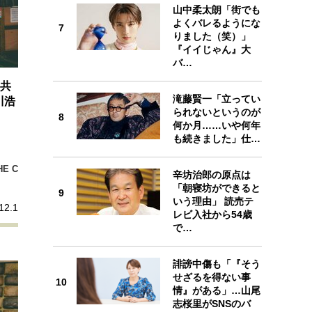
山中柔太朗「街でも
7
よくバレるようにな
7
りました（笑）」
『イイじゃん』大
バ…
る共
8
滝藤賢一「立ってい
川浩
られないというのが
8
何か月……いや何年
も続きました」仕…
E C
辛坊治郎の原点は
9
「朝寝坊ができると
9
いう理由」 読売テ
12.1
レビ入社から54歳
で…
誹謗中傷も「『そう
10
せざるを得ない事
10
情』がある」…山尾
志桜里がSNSのバ