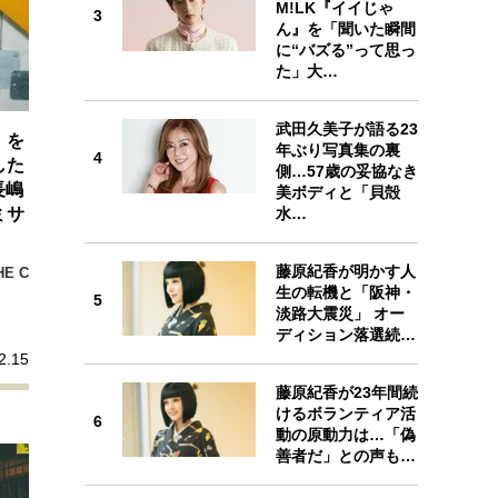
M!LK『イイじゃ
プが描く未来
3
3
ん』を「聞いた瞬間
に“バズる”って思っ
た」大…
忘れられない言葉
10代・20代の土台
武田久美子が語る23
4
」を
年ぶり写真集の裏
4
ーとの歩み方
親になるということ
した
側…57歳の妥協なき
長嶋
美ボディと「貝殻
一生モノの愛用品
水…
ミサ
デザイン
5
藤原紀香が明かす人
E C
生の転機と「阪神・
5
淡路大震災」 オー
ディション落選続…
2.15
6
藤原紀香が23年間続
けるボランティア活
6
動の原動力は…「偽
善者だ」との声も…