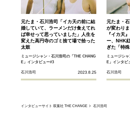
元たま・石川浩司「イカ天の前に結
元たま・石
婚していて、ラーメンだけ食えてれ
が変わりま
ば幸せって思っていました」人生を
『イカ天』
変えた高円寺のゴミ捨て場で拾った
ー、NHK
太鼓
ぎた「特殊
ミュージシャン・石川浩司の「THE CHANG
ミュージシャン
E」インタビュー#3
E」インタビュ
2023.8.25
石川浩司
石川浩司
インタビューサイト 双葉社 THE CHANGE
石川浩司