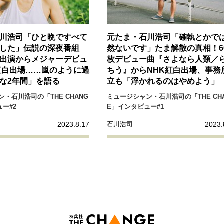
川浩司「ひと晩ですべて
元たま・石川浩司「確執とかで
した」伝説の深夜番組
然ないです」たま解散の真相！6
出演からメジャーデビュ
枚デビュー曲『さよなら人類／
紅白出場……嵐のように過
ちう』からNHK紅白出場、事務
な2年間」を語る
立も「浮かれるのはやめよう」
・石川浩司の「THE CHANG
ミュージシャン・石川浩司の「THE CH
ー#2
E」インタビュー#1
2023.8.17
2023.
石川浩司