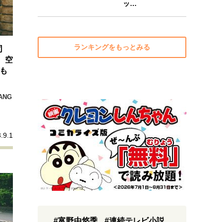
ッ…
ランキングをもっとみる
司
、空
も
ANG
.9.1
#富野由悠季
#連続テレビ小説