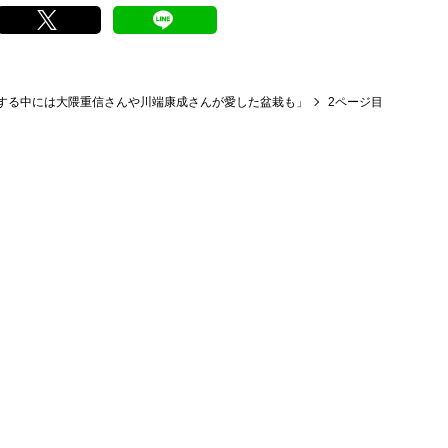
する中には大隈重信さんや川端康成さんが愛した盆栽も」
2ページ目