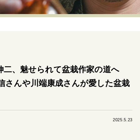
リーダーの流儀
変革の原動力
次世代へのバトン
トッ
重圧との向き合い方
一流のルーティン
20代の現在地
40代からの景色
美しさの哲学
パートナーとの歩み方
病が教えてくれたこと
移住という選択
熱狂できるもの
私を彩るエッセンス
60代のネクストステージ
70代のグランド
伸二、魅せられて盆栽作家の道へ
信さんや川端康成さんが愛した盆栽
地域とつながる/お金との付き合い方
2025.5.23