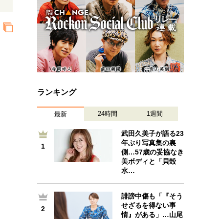
ランキング
24時間
1週間
最新
武田久美子が語る23
年ぶり写真集の裏
1
1
側…57歳の妥協なき
美ボディと「貝殻
水…
誹謗中傷も「『そう
2
せざるを得ない事
2
情』がある」…山尾