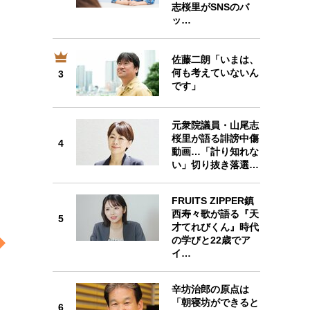
志桜里がSNSのバ
ッ…
佐藤二朗「いまは、
3
何も考えていないん
3
です」
元衆院議員・山尾志
桜里が語る誹謗中傷
4
4
動画…「計り知れな
い」切り抜き落選…
FRUITS ZIPPER鎮
西寿々歌が語る『天
5
才てれびくん』時代
5
の学びと22歳でア
イ…
辛坊治郎の原点は
「朝寝坊ができると
6