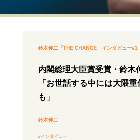
経営・ビジネス
マインドセット
ライフスタイル・生き方
鈴木伸二「THE CHANGE」インタビュー#1
内閣総理大臣賞受賞・鈴木
「お世話する中には大隈重
社会・カルチャー・マネー
も」
鈴木伸二
#インタビュー