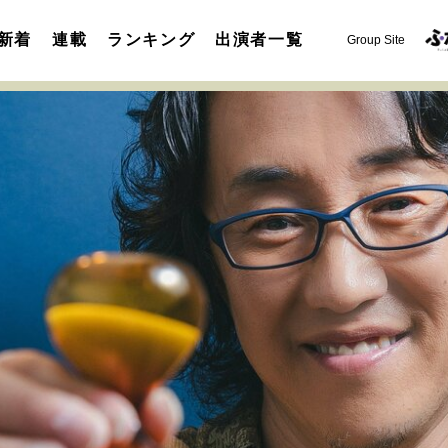
新着
連載
ランキング
出演者一覧
Group Site
運命を変えた出会い
決断の裏側
挫折からの再起
未知
表現者の葛藤
人生が動いた日
10代の挫折と原点
セカンドキャリアの描き方
独立という決断
大人の学び直し
夢を掴む選択