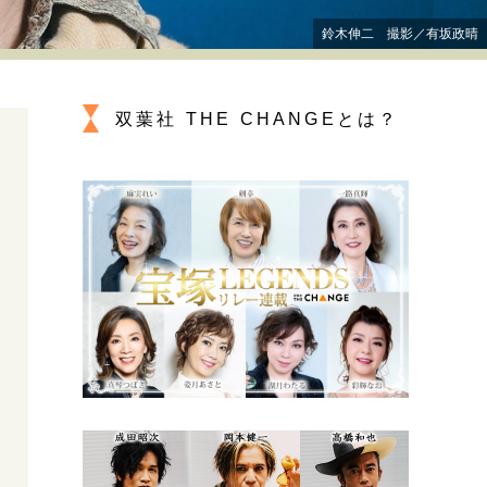
プが描く未来
鈴木伸二 撮影／有坂政晴
忘れられない言葉
10代・20代の土台
双葉社 THE CHANGEとは？
親になるということ
一生モノの愛用品
デザイン