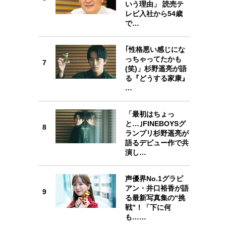
6
いう理由」 読売テ
レビ入社から54歳
で…
｢性格悪い感じにな
7
っちゃってたかも
7
(笑)」杉野遥亮が語
る『どうする家康』
…
8
「最初はちょっ
と…｣FINEBOYSグ
8
ランプリ杉野遥亮が
語るデビュー作で共
演し…
9
声優界No.1グラビ
アン・井口裕香が語
9
る最新写真集の“挑
戦”！「下に何
も……