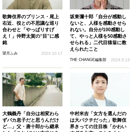
歌舞伎界のプリンス・尾上
坂東彌十郎「自分が感動し
右近、役との不思議な巡り
ないと、人様を感動させら
合わせと「やっぱりすげ
れない。自分が100感動し
え！」仲野太賀の“目”に感
て、やっと人様を50感動さ
銘
せられる」二代目猿翁に教
えられたこと
望月ふみ
2024.10.17
THE CHANGE編集部
2024.9.13
大鶴義丹「自分は相変わら
中村米吉「女方を選んだの
ずバカ息子だと思うんだけ
は大バクチだった」歌舞伎
ど…」父・唐十郎から継承
界きっての注目株「かわい