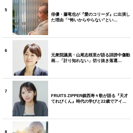
5
俳優・藤竜也が『愛のコリーダ』に出演し
た理由「“怖いからやらない”とい…
6
元衆院議員・山尾志桜里が語る誹謗中傷動
画…「計り知れない」切り抜き落選…
7
FRUITS ZIPPER鎮西寿々歌が語る『天才
てれびくん』時代の学びと22歳でアイ…
8