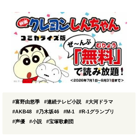
#富野由悠季
#連続テレビ小説
#大河ドラマ
#AKB48
#乃木坂46
#M-1
#R-1グランプリ
#声優
#小説
#宝塚歌劇団