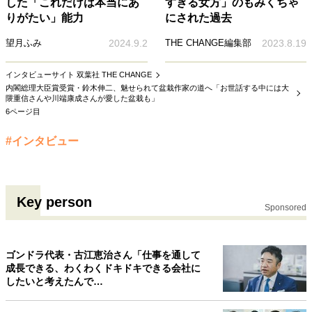
した「これだけは本当にあ
すぎる女方」のもみくちゃ
りがたい」能力
にされた過去
望月ふみ
2024.9.2
THE CHANGE編集部
2023.8.19
インタビューサイト 双葉社 THE CHANGE
内閣総理大臣賞受賞・鈴木伸二、魅せられて盆栽作家の道へ「お世話する中には大
隈重信さんや川端康成さんが愛した盆栽も」
6ページ目
#インタビュー
Key person
Sponsored
ゴンドラ代表・古江恵治さん「仕事を通して
成長できる、わくわくドキドキできる会社に
したいと考えたんで…