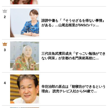
2
誹謗中傷も「『そうせざるを得ない事情』
がある」…山尾志桜里がSNSのバッ…
3
三代目魚武濱田成夫「すっごい勉強ができ
ない阿呆」が京都の名門美術高校に…
4
辛坊治郎の原点は「朝寝坊ができるという
理由」 読売テレビ入社から54歳で…