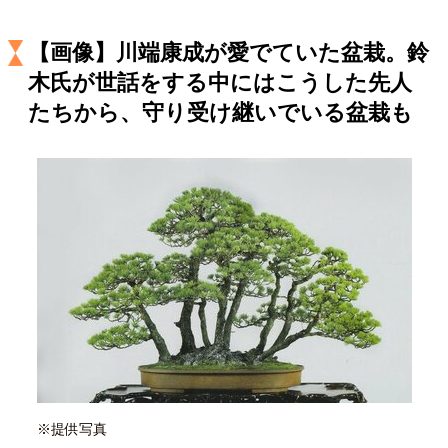
キャリア・働き方
セカンドキャリアの描き方
独立という決断
【画像】川端康成が愛でていた盆栽。鈴
大人の学び直し
ファーストキャリアを拓く
木氏が世話をする中にはこうした先人
夢を掴む選択
たちから、守り受け継いでいる盆栽も
経営・ビジネス
リーダーの流儀
変革の原動力
次世代へのバトン
トップが描く未来
マインドセット
重圧との向き合い方
一流のルーティン
20代の現在地
忘れられない言葉
10代・20代の土台
※提供写真
ライフスタイル・生き方