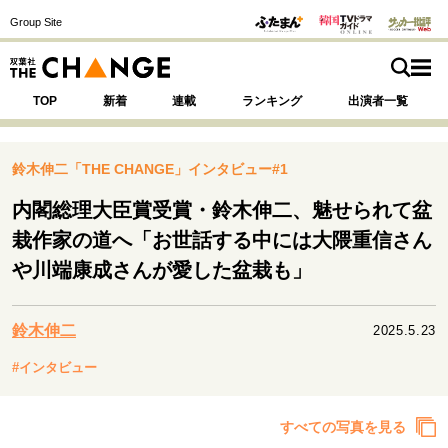
Group Site
TOP
新着
連載
ランキング
出演者一覧
鈴木伸二「THE CHANGE」インタビュー#1
内閣総理大臣賞受賞・鈴木伸二、魅せられて盆
注目の記事テーマで探す
SPECIAL
栽作家の道へ「お世話する中には大隈重信さん
や川端康成さんが愛した盆栽も」
サイトの核・哲学
運命を変えた出会い
決断の裏側
挫折からの再起
鈴木伸二
2025.5.23
未知への挑戦
プロフェッショナルの矜持
#インタビュー
表現者の葛藤
人生が動いた日
10代の挫折と原点
すべての写真を見る