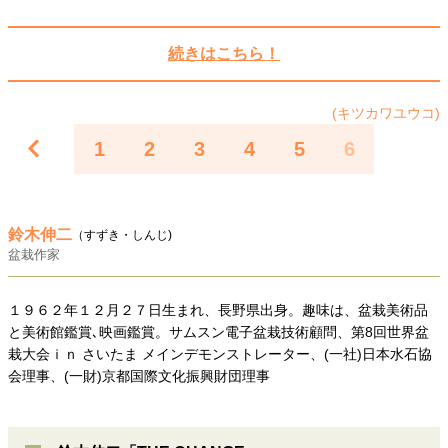
40代からの景色
美しさの哲学
パートナーとの歩み方
親になるということ
病が教えてくれたこと
続きはこちら！
移住という選択
熱狂できるもの
一生モノの愛用品
私を彩るエッセンス
60代のネクストステージ
(キツカワユウコ)
70代のグランドデザイン
1
2
3
4
5
6
社会・カルチャー・マネー
地域とつながる/お金との付き合い方
鈴木伸二
（すずき・しんじ)
盆栽作家
１９６２年１２月２７日生まれ、長野県出身。趣味は、盆栽美術品
と美術館鑑賞､映画鑑賞。サムスン電子盆栽技術顧問、第8回世界盆
栽大会ｉｎ さいたま メインデモンストレーター、(一社)日本水石協
会理事、(一財)京都国際文化振興財団理事