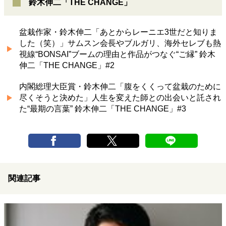
鈴木伸二「THE CHANGE」
盆栽作家・鈴木伸二「あとからレーニエ3世だと知りま
した（笑）」サムスン会長やブルガリ、海外セレブも熱
視線“BONSAI”ブームの理由と作品がつなぐ“ご縁” 鈴木
伸二「THE CHANGE」#2
内閣総理大臣賞・鈴木伸二「腹をくくって盆栽のために
尽くそうと決めた」人生を変えた師との出会いと託され
た“最期の言葉” 鈴木伸二「THE CHANGE」#3
関連記事