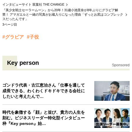
インタビューサイト 双葉社 THE CHANGE
『美少女戦士セーラームーン』から20年！31歳小池里奈が8年ぶりにグラビア解
禁！ アマガエルと一緒の写真がお蔵入りになった理由「ずっとお尻はコンプレック
スだったんです」
3ページ目
#グラビア
#子役
Key person
Sponsored
ゴンドラ代表・古江恵治さん「仕事を通して
成長できる、わくわくドキドキできる会社に
したいと考えたんで…
時代を象徴する「顔」と並び、貴方の人生を
刻む。ビジネスリーダー特化型インタビュー
枠『Key person』始…