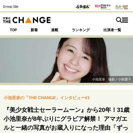
Group Site
TOP
新着
連載
ランキング
出演者一覧
注目の記事テーマで探す
SPECIAL
小池里奈 撮影／小島愛子
サイトの核・哲学
小池里奈の「THE CHANGE」インタビュー#1
運命を変えた出会い
決断の裏側
挫折からの再起
未知への挑戦
プロフェッショナルの矜持
『美少女戦士セーラームーン』から20年！31歳
表現者の葛藤
人生が動いた日
10代の挫折と原点
小池里奈が8年ぶりにグラビア解禁！ アマガエ
ルと一緒の写真がお蔵入りになった理由「ずっ