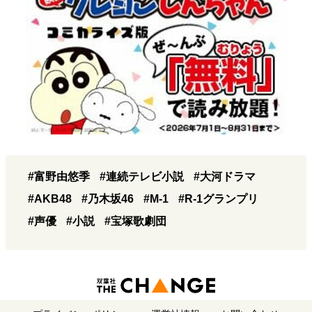
#富野由悠季
#連続テレビ小説
#大河ドラマ
#AKB48
#乃木坂46
#M-1
#R-1グランプリ
#声優
#小説
#宝塚歌劇団