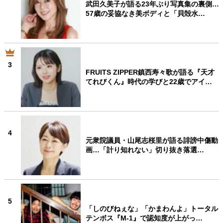
武田久美子が語る23年ぶり写真集の裏側…
57歳の妥協なき美ボディと「貝殻水…
3
FRUITS ZIPPER鎮西寿々歌が語る『天才
てれびくん』時代の学びと22歳でアイ…
4
元衆院議員・山尾志桜里が語る誹謗中傷動
画…「計り知れない」切り抜き落選…
5
「しのびねぇな」「かまわんよ」トータル
テンボス『M-1』で認知度が上がっ…