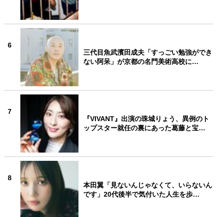
6
三代目魚武濱田成夫「すっごい勉強ができ
ない阿呆」が京都の名門美術高校に…
7
『VIVANT』出演の珠城りょう、異例のト
ップスター就任の裏にあった葛藤と宝…
8
本田翼「見ないんじゃなくて、いらないん
です」20代後半で気付いた人生を歩…