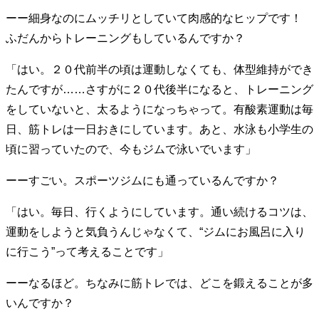
40代からの景色
美しさの哲学
パートナーとの歩み方
ーー細身なのにムッチリとしていて肉感的なヒップです！
親になるということ
病が教えてくれたこと
ふだんからトレーニングもしているんですか？
移住という選択
熱狂できるもの
一生モノの愛用品
私を彩るエッセンス
60代のネクストステージ
「はい。２０代前半の頃は運動しなくても、体型維持ができ
70代のグランドデザイン
たんですが……さすがに２０代後半になると、トレーニング
をしていないと、太るようになっちゃって。有酸素運動は毎
日、筋トレは一日おきにしています。あと、水泳も小学生の
社会・カルチャー・マネー
頃に習っていたので、今もジムで泳いでいます」
地域とつながる/お金との付き合い方
ーーすごい。スポーツジムにも通っているんですか？
「はい。毎日、行くようにしています。通い続けるコツは、
運動をしようと気負うんじゃなくて、“ジムにお風呂に入り
に行こう”って考えることです」
ーーなるほど。ちなみに筋トレでは、どこを鍛えることが多
いんですか？