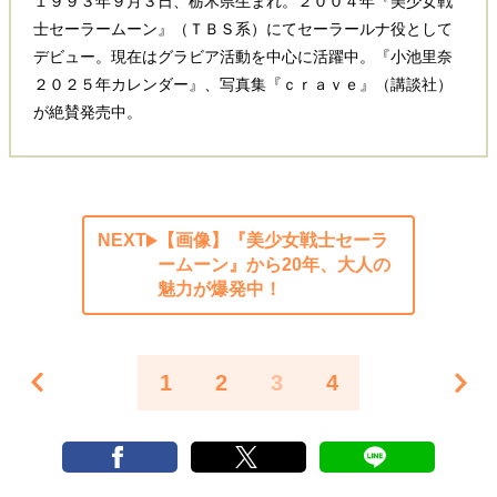
１９９３年９月３日、栃木県生まれ。２００４年『美少女戦
士セーラームーン』（ＴＢＳ系）にてセーラールナ役として
デビュー。現在はグラビア活動を中心に活躍中。『小池里奈
２０２５年カレンダー』、写真集『ｃｒａｖｅ』（講談社）
が絶賛発売中。
NEXT
【画像】『美少女戦士セーラ
ームーン』から20年、大人の
魅力が爆発中！
1
2
3
4