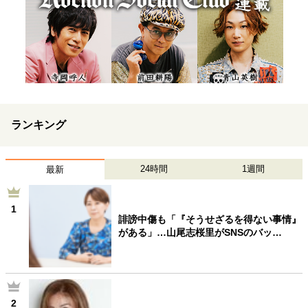
ランキング
24時間
1週間
最新
1
誹謗中傷も「『そうせざるを得ない事情』
がある」…山尾志桜里がSNSのバッ…
2