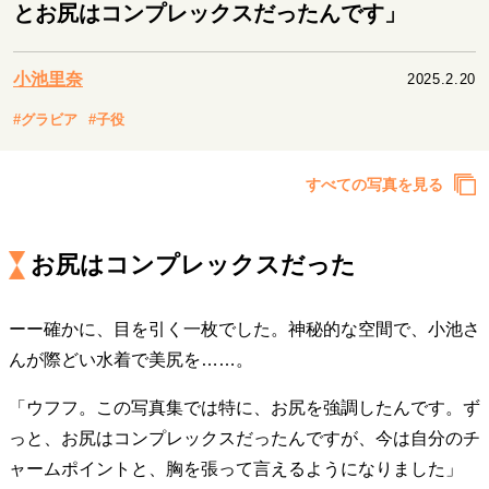
キャリア・働き方
とお尻はコンプレックスだったんです」
セカンドキャリアの描き方
独立という決断
大人の学び直し
ファーストキャリアを拓く
小池里奈
2025.2.20
夢を掴む選択
#グラビア
#子役
経営・ビジネス
すべての写真を見る
リーダーの流儀
変革の原動力
次世代へのバトン
トップが描く未来
お尻はコンプレックスだった
ーー確かに、目を引く一枚でした。神秘的な空間で、小池さ
マインドセット
んが際どい水着で美尻を……。
重圧との向き合い方
一流のルーティン
20代の現在地
忘れられない言葉
10代・20代の土台
「ウフフ。この写真集では特に、お尻を強調したんです。ず
っと、お尻はコンプレックスだったんですが、今は自分のチ
ャームポイントと、胸を張って言えるようになりました」
ライフスタイル・生き方