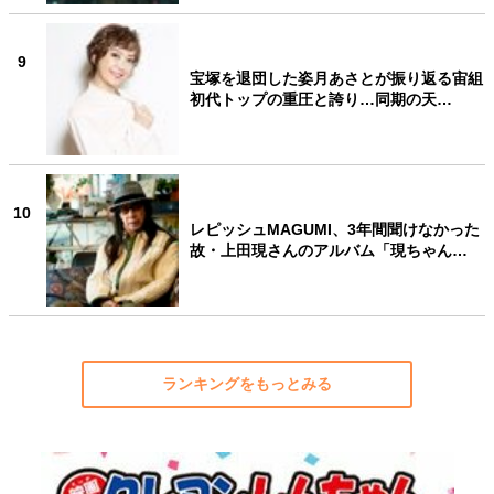
9
宝塚を退団した姿月あさとが振り返る宙組
初代トップの重圧と誇り…同期の天…
10
レピッシュMAGUMI、3年間聞けなかった
故・上田現さんのアルバム「現ちゃん…
ランキングをもっとみる