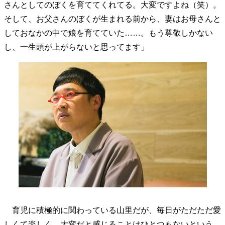
さんとしてのぼくを育ててくれてる。大変ですよね（笑）。
40代からの景色
50代のリアル
美しさの哲学
そして、お父さんのぼくが生まれる前から、妻はお母さんと
パートナーとの歩み方
親になるということ
しておなかの中で娘を育てていた……。もう尊敬しかない
病が教えてくれたこと
移住という選択
し、一生頭が上がらないと思ってます」
熱狂できるもの
一生モノの愛用品
私を彩るエッセンス
60代のネクストステージ
70代のグランドデザイン
社会・カルチャー・マネー
地域とつながる/お金との付き合い方
育児に積極的に関わっている山里だが、毎日がただただ愛
しくて楽しく、大変だと感じることはひとつもないという。