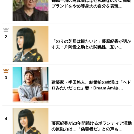
錦織一清の写真集はなぜ私服なのか…高級
ブランドをやめ等身大の自分を表現…
2
「のりの芝居は観たいと」藤原紀香が明か
す夫・片岡愛之助との関係性…互い…
3
建築家・半田悠人、結婚前の生活は「ヘド
ロみたいだった」妻・Dream Amiさ…
4
藤原紀香が23年間続けるボランティア活動
の原動力は…「偽善者だ」との声も…