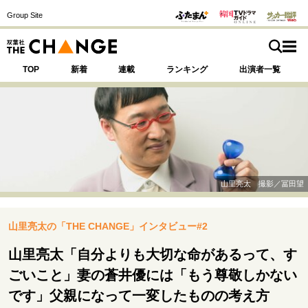
Group Site
TOP
新着
連載
ランキング
出演者一覧
注目の記事テーマで探す
SPECIAL
山里亮太 撮影／冨田望
サイトの核・哲学
山里亮太の「THE CHANGE」インタビュー#2
運命を変えた出会い
決断の裏側
挫折からの再起
未知への挑戦
プロフェッショナルの矜持
山里亮太「自分よりも大切な命があるって、す
表現者の葛藤
人生が動いた日
10代の挫折と原点
ごいこと」妻の蒼井優には「もう尊敬しかない
です」父親になって一変したものの考え方