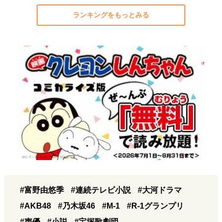
ランキングをもっとみる
#富野由悠季
#連続テレビ小説
#大河ドラマ
#AKB48
#乃木坂46
#M-1
#R-1グランプリ
#声優
#小説
#宝塚歌劇団