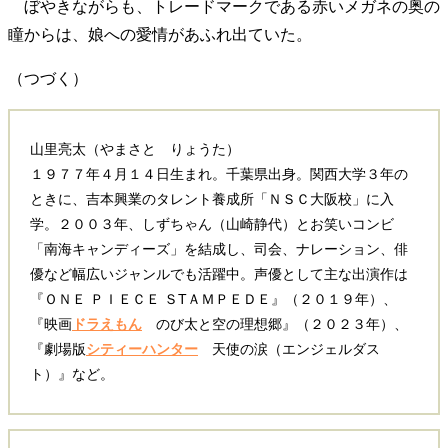
ぼやきながらも、トレードマークである赤いメガネの奥の
瞳からは、娘への愛情があふれ出ていた。
（つづく）
山里亮太（やまさと りょうた）
１９７７年４月１４日生まれ。千葉県出身。関西大学３年の
ときに、吉本興業のタレント養成所「ＮＳＣ大阪校」に入
学。２００３年、しずちゃん（山崎静代）とお笑いコンビ
「南海キャンディーズ」を結成し、司会、ナレーション、俳
優など幅広いジャンルでも活躍中。声優として主な出演作は
『ＯＮＥ ＰＩＥＣＥ ＳTＡＭＰＥＤＥ』（２０１９年）、
『映画
ドラえもん
のび太と空の理想郷』（２０２３年）、
『劇場版
シティーハンター
天使の涙（エンジェルダス
ト）』など。