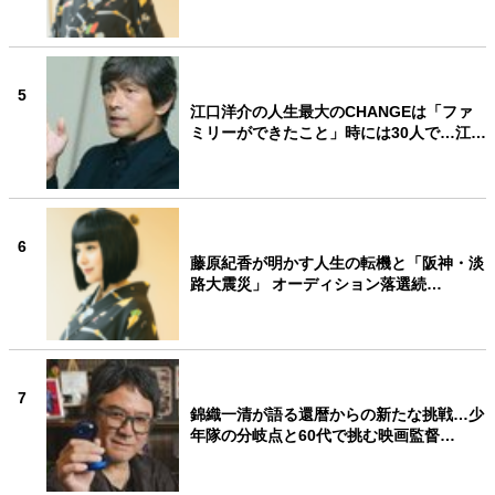
5
江口洋介の人生最大のCHANGEは「ファ
ミリーができたこと」時には30人で…江…
6
藤原紀香が明かす人生の転機と「阪神・淡
路大震災」 オーディション落選続…
7
錦織一清が語る還暦からの新たな挑戦…少
年隊の分岐点と60代で挑む映画監督…