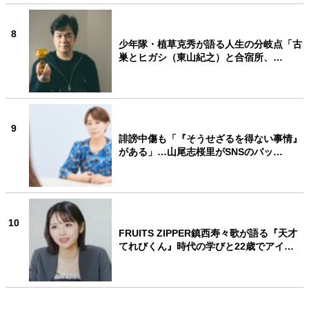
8
少年隊・植草克秀が語る人生の分岐点「古
巣とヒガシ（東山紀之）と合宿所、…
9
誹謗中傷も「『そうせざるを得ない事情』
がある」…山尾志桜里がSNSのバッ…
10
FRUITS ZIPPER鎮西寿々歌が語る『天才
てれびくん』時代の学びと22歳でアイ…