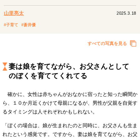
キャリア・働き方
セカンドキャリアの描き方
独立という決断
山里亮太
2025.3.18
大人の学び直し
ファーストキャリアを拓く
#子育て
#蒼井優
夢を掴む選択
すべての写真を見る
経営・ビジネス
リーダーの流儀
変革の原動力
次世代へのバトン
妻は娘を育てながら、お父さんとして
トップが描く未来
のぼくを育ててくれてる
確かに、女性は赤ちゃんがおなかに宿ったと知った瞬間か
マインドセット
ら、１０か月近くかけて母親になるが、男性が父親を自覚す
重圧との向き合い方
一流のルーティン
20代の現在地
るタイミングは人それぞれかもしれない。
忘れられない言葉
10代・20代の土台
「ぼくの場合は、娘が生まれたのと同時に、お父さんも生ま
れたという感覚です。ですから、妻は娘を育てながら、お父
ライフスタイル・生き方