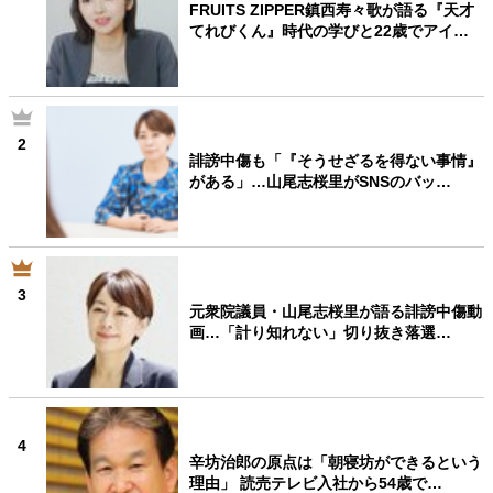
FRUITS ZIPPER鎮西寿々歌が語る『天才
てれびくん』時代の学びと22歳でアイ…
2
誹謗中傷も「『そうせざるを得ない事情』
がある」…山尾志桜里がSNSのバッ…
3
元衆院議員・山尾志桜里が語る誹謗中傷動
画…「計り知れない」切り抜き落選…
4
辛坊治郎の原点は「朝寝坊ができるという
理由」 読売テレビ入社から54歳で…