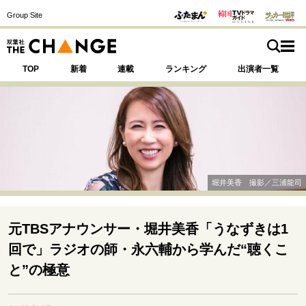
Group Site
TOP
新着
連載
ランキング
出演者一覧
注目の記事テーマで探す
SPECIAL
堀井美香 撮影／三浦龍司
サイトの核・哲学
運命を変えた出会い
決断の裏側
挫折からの再起
元TBSアナウンサー・堀井美香「うなずきは1
未知への挑戦
プロフェッショナルの矜持
回で」ラジオの師・永六輔から学んだ“聴くこ
表現者の葛藤
人生が動いた日
10代の挫折と原点
と”の極意