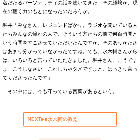
名だたるパーソナリティの話を聴いてきた。その経験が、現
40代からの景色
美しさの哲学
パートナーとの歩み方
在の聴く力のもとになったのだろうか。
親になるということ
病が教えてくれたこと
移住という選択
熱狂できるもの
一生モノの愛用品
堀井「みなさん、レジェンドばかり。ラジオを聞いている人
私を彩るエッセンス
60代のネクストステージ
たちみんなの憧れの人で、そういう方たちの前で何百時間と
70代のグランドデザイン
いう時間をすごさせていただいたんですが、そのありがたさ
はあまり分かっていなかったですね。でも、永六輔さんから
は、いろいろと言っていただきました。堀井さん、こうです
社会・カルチャー・マネー
よ。こうしなさい。これしちゃダメですよと、はっきり言っ
地域とつながる/お金との付き合い方
てくださったんです」
その中には、今も守っている言葉があるという。
NEXT
■永六輔の教え