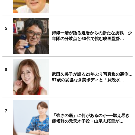
5
錦織一清が語る還暦からの新たな挑戦…少
年隊の分岐点と60代で挑む映画監督…
6
武田久美子が語る23年ぶり写真集の裏側…
57歳の妥協なき美ボディと「貝殻水…
7
「強さの底」に何があるのか──燃え尽き
症候群の元天才子役・山尾志桜里が…