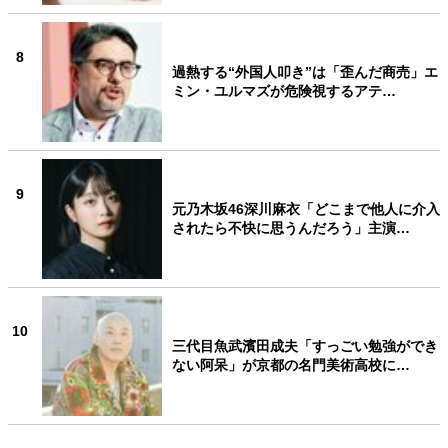
8
過熱する“外国人叩き”は「歪んだ商売」エ
ミン・ユルマズが危険視するアテ…
9
元乃木坂46深川麻衣「どこまで他人に介入
されたら不快に思うんだろう」主演…
10
三代目魚武濱田成夫「すっごい勉強ができ
ない阿呆」が京都の名門美術高校に…