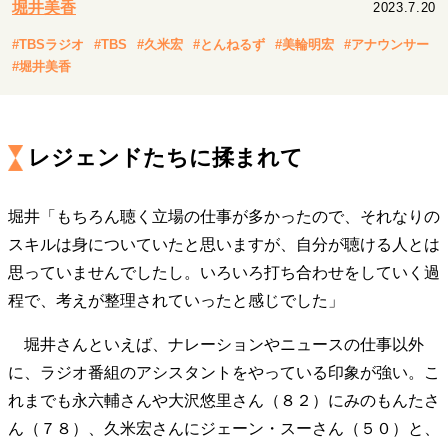
堀井美香
2023.7.20
キャリア・働き方
セカンドキャリアの描き方
独立という決断
#TBSラジオ
#TBS
#久米宏
#とんねるず
#美輪明宏
#アナウンサー
大人の学び直し
ファーストキャリアを拓く
#堀井美香
夢を掴む選択
レジェンドたちに揉まれて
経営・ビジネス
リーダーの流儀
変革の原動力
次世代へのバトン
堀井「もちろん聴く立場の仕事が多かったので、それなりの
トップが描く未来
スキルは身についていたと思いますが、自分が聴ける人とは
思っていませんでしたし。いろいろ打ち合わせをしていく過
程で、考えが整理されていったと感じでした」
マインドセット
重圧との向き合い方
一流のルーティン
20代の現在地
堀井さんといえば、ナレーションやニュースの仕事以外
忘れられない言葉
10代・20代の土台
に、ラジオ番組のアシスタントをやっている印象が強い。こ
れまでも永六輔さんや大沢悠里さん（８２）にみのもんたさ
ん（７８）、久米宏さんにジェーン・スーさん（５０）と、
ライフスタイル・生き方