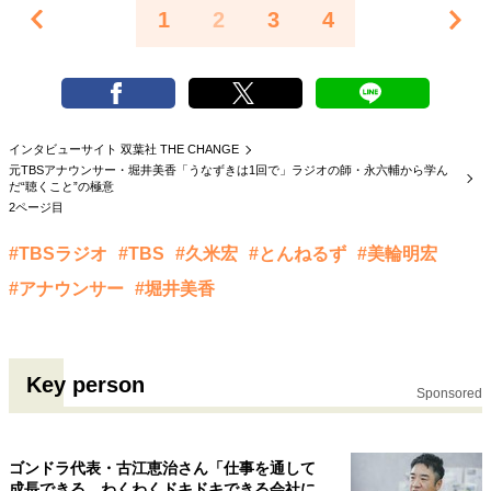
1
2
3
4
インタビューサイト 双葉社 THE CHANGE
元TBSアナウンサー・堀井美香「うなずきは1回で」ラジオの師・永六輔から学ん
だ“聴くこと”の極意
2ページ目
#TBSラジオ
#TBS
#久米宏
#とんねるず
#美輪明宏
#アナウンサー
#堀井美香
Key person
Sponsored
ゴンドラ代表・古江恵治さん「仕事を通して
成長できる、わくわくドキドキできる会社に