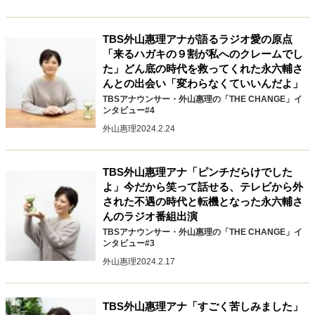
キャリア・働き方
セカンドキャリアの描き方
独立という決断
TBS外山惠理アナが語るラジオ愛の原点
大人の学び直し
ファーストキャリアを拓く
「来るハガキの９割が私へのクレームでし
夢を掴む選択
た」どん底の時代を救ってくれた永六輔さ
んとの出会い「変わらなくていいんだよ」
TBSアナウンサー・外山惠理の「THE CHANGE」イ
ンタビュー#4
経営・ビジネス
外山惠理
2024.2.24
リーダーの流儀
変革の原動力
次世代へのバトン
トップが描く未来
TBS外山惠理アナ「ピンチだらけでした
よ」今だから笑って話せる、テレビから外
された不遇の時代と転機となった永六輔さ
マインドセット
んのラジオ番組出演
TBSアナウンサー・外山惠理の「THE CHANGE」イ
重圧との向き合い方
一流のルーティン
20代の現在地
ンタビュー#3
忘れられない言葉
10代・20代の土台
外山惠理
2024.2.17
TBS外山惠理アナ「すごく苦しみました」
ライフスタイル・生き方