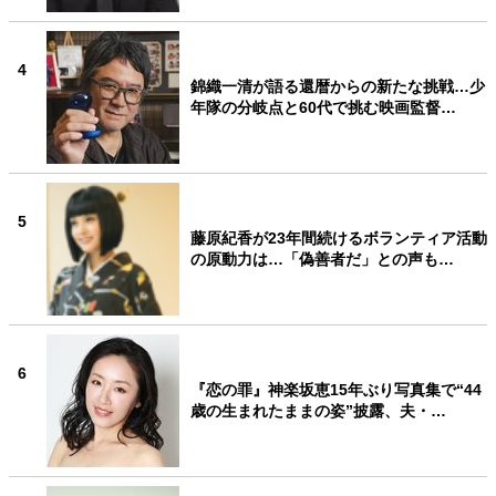
4
錦織一清が語る還暦からの新たな挑戦…少
年隊の分岐点と60代で挑む映画監督…
5
藤原紀香が23年間続けるボランティア活動
の原動力は…「偽善者だ」との声も…
6
『恋の罪』神楽坂恵15年ぶり写真集で“44
歳の生まれたままの姿”披露、夫・…