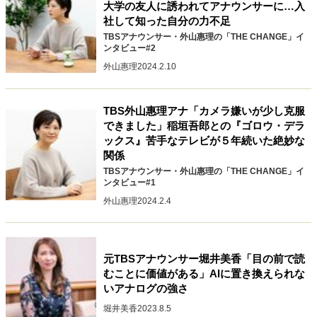
大学の友人に誘われてアナウンサーに…入
40代からの景色
50代のリアル
美しさの哲学
社して知った自分の力不足
パートナーとの歩み方
親になるということ
TBSアナウンサー・外山惠理の「THE CHANGE」イ
ンタビュー#2
病が教えてくれたこと
移住という選択
外山惠理
2024.2.10
熱狂できるもの
一生モノの愛用品
私を彩るエッセンス
60代のネクストステージ
70代のグランドデザイン
TBS外山惠理アナ「カメラ嫌いが少し克服
できました」稲垣吾郎との『ゴロウ・デラ
ックス』苦手なテレビが５年続いた絶妙な
関係
社会・カルチャー・マネー
TBSアナウンサー・外山惠理の「THE CHANGE」イ
地域とつながる/お金との付き合い方
ンタビュー#1
外山惠理
2024.2.4
元TBSアナウンサー堀井美香「目の前で読
むことに価値がある」AIに置き換えられな
いアナログの強さ
堀井美香
2023.8.5