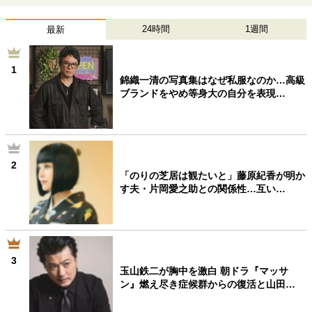
24時間
1週間
最新
1
錦織一清の写真集はなぜ私服なのか…高級
ブランドをやめ等身大の自分を表現…
2
「のりの芝居は観たいと」藤原紀香が明か
す夫・片岡愛之助との関係性…互い…
3
玉山鉄二が胸中を激白 朝ドラ『マッサ
ン』燃え尽き症候群からの復活と山田…