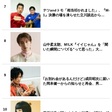
7
テツandトモ「相当叩かれました」、『M-
1』決勝の場を凍らせた立川談志から…
8
山中柔太朗、M!LK『イイじゃん』を「聞
いた瞬間に“バズる”って思った」大…
9
｢お別れ会があるんだけど｣成田昭次に届い
た岡本健一からの知らせと再会、男…
10