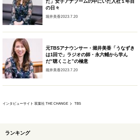
た」女子アナブームの中にいた入社１年目
の日々
堀井美香
2023.7.20
元TBSアナウンサー・堀井美香「うなずき
は1回で」ラジオの師・永六輔から学ん
だ“聴くこと”の極意
堀井美香
2023.7.20
インタビューサイト 双葉社 THE CHANGE
TBS
ランキング