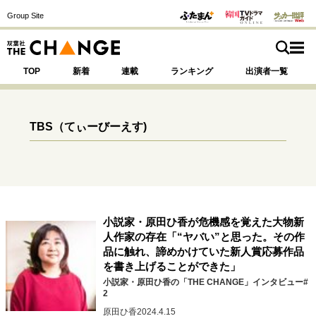
Group Site
TOP
新着
連載
ランキング
出演者一覧
TBS
（てぃーびーえす)
注目の記事テーマで探す
SPECIAL
サイトの核・哲学
小説家・原田ひ香が危機感を覚えた大物新
運命を変えた出会い
決断の裏側
挫折からの再起
人作家の存在「“ヤバい”と思った。その作
未知への挑戦
プロフェッショナルの矜持
品に触れ、諦めかけていた新人賞応募作品
を書き上げることができた」
表現者の葛藤
人生が動いた日
10代の挫折と原点
小説家・原田ひ香の「THE CHANGE」インタビュー#
2
原田ひ香
2024.4.15