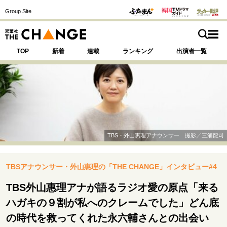
Group Site
TOP
新着
連載
ランキング
出演者一覧
注目の記事テーマで探す
SPECIAL
TBS・外山惠理アナウンサー 撮影／三浦龍司
サイトの核・哲学
TBSアナウンサー・外山惠理の「THE CHANGE」インタビュー#4
運命を変えた出会い
決断の裏側
挫折からの再起
未知への挑戦
プロフェッショナルの矜持
TBS外山惠理アナが語るラジオ愛の原点「来る
表現者の葛藤
人生が動いた日
10代の挫折と原点
ハガキの９割が私へのクレームでした」どん底
の時代を救ってくれた永六輔さんとの出会い