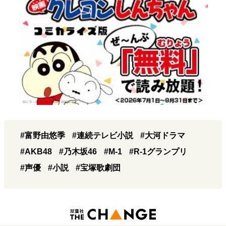
#富野由悠季
#連続テレビ小説
#大河ドラマ
#AKB48
#乃木坂46
#M-1
#R-1グランプリ
#声優
#小説
#宝塚歌劇団