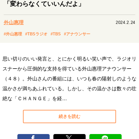
キャリア・働き方
「変わらなくていいんだよ」
セカンドキャリアの描き方
独立という決断
大人の学び直し
ファーストキャリアを拓く
外山惠理
2024.2.24
夢を掴む選択
#外山惠理
#TBSラジオ
#TBS
#アナウンサー
経営・ビジネス
思い切りのいい発言と、とにかく明るい笑い声で、ラジオリ
リーダーの流儀
変革の原動力
次世代へのバトン
スナーから圧倒的な支持を得ている外山惠理アナウンサー
トップが描く未来
（４８）。外山さんの番組には、いつも春の陽射しのような
温かさが満ちあふれている。しかし、その温かさは数々の壮
マインドセット
絶な「ＣＨＡＮＧＥ」を経…
重圧との向き合い方
一流のルーティン
20代の現在地
忘れられない言葉
10代・20代の土台
続きを読む
ライフスタイル・生き方