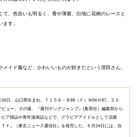
くて、色合いも明るく、青や薄紫、白地に花柄のレースと
います」
やメイド服など、かわいいものが好きだという澄田さん。
6日、山口県生まれ。Ｔ１５６－Ｂ88（Ｆ）Ｗ56Ｈ87。２０
してデビュー。その後、『週刊ヤングジャンプ』(集英社）編集部から
ラビア雑誌や青年漫画誌などで、グラビアアイドルとして活躍
ＴＹ』（東京ニュース通信社）を発売した。６月24日には、自
。