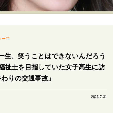
リーダーの流儀
変革の原動力
次世代へのバトン
トッ
重圧との向き合い方
一流のルーティン
20代の現在地
40代からの景色
50代のリアル
美しさの哲学
パートナ
ー#1
病が教えてくれたこと
移住という選択
熱狂できるもの
私を彩るエッセンス
60代のネクストステージ
70代のグランド
一生、笑うことはできないんだろう
福祉士を目指していた女子高生に訪
地域とつながる/お金との付き合い方
終わりの交通事故」
2023.7.31