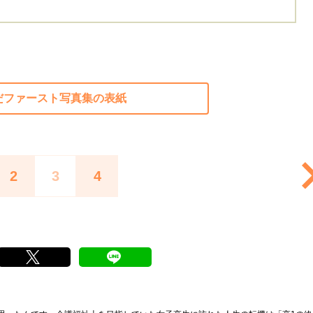
だファースト写真集の表紙
2
3
4