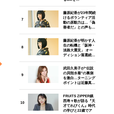
藤原紀香が23年間続
けるボランティア活
7
7
動の原動力は…「偽
善者だ」との声も…
藤原紀香が明かす人
生の転機と「阪神・
8
8
淡路大震災」 オー
ディション落選続…
武田久美子が“伝説
の貝殻水着”の裏側
9
を激白…ターニング
9
ポイントは近藤真…
FRUITS ZIPPER鎮
西寿々歌が語る『天
10
才てれびくん』時代
の学びと22歳でア
10