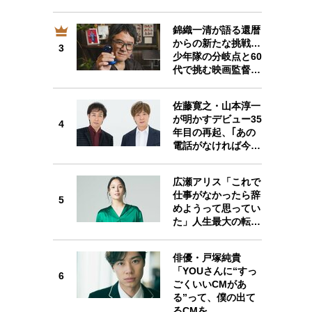
錦織一清が語る還暦
からの新たな挑戦…
3
3
少年隊の分岐点と60
代で挑む映画監督…
佐藤寛之・山本淳一
が明かすデビュー35
4
4
年目の再起、｢あの
電話がなければ今…
広瀬アリス「これで
仕事がなかったら辞
5
5
めようって思ってい
た」人生最大の転…
俳優・戸塚純貴
「YOUさんに“すっ
6
6
ごくいいCMがあ
る”って、僕の出て
るCMを…