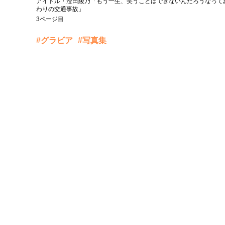
アイドル・澄田綾乃「もう一生、笑うことはできないんだろうなって
わりの交通事故」
3ページ目
#グラビア
#写真集