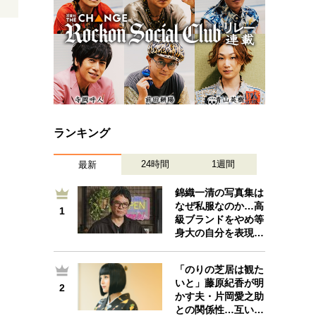
ランキング
24時間
1週間
最新
錦織一清の写真集は
なぜ私服なのか…高
1
1
級ブランドをやめ等
身大の自分を表現…
「のりの芝居は観た
いと」藤原紀香が明
2
2
かす夫・片岡愛之助
との関係性…互い…