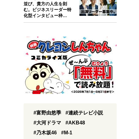
並び、貴方の人生を刻
む。ビジネスリーダー特
化型インタビュー枠
『Key person』始…
#富野由悠季
#連続テレビ小説
#大河ドラマ
#AKB48
#乃木坂46
#M-1