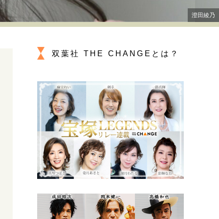
プが描く未来
澄田綾乃
忘れられない言葉
10代・20代の土台
双葉社 THE CHANGEとは？
ーとの歩み方
親になるということ
一生モノの愛用品
デザイン