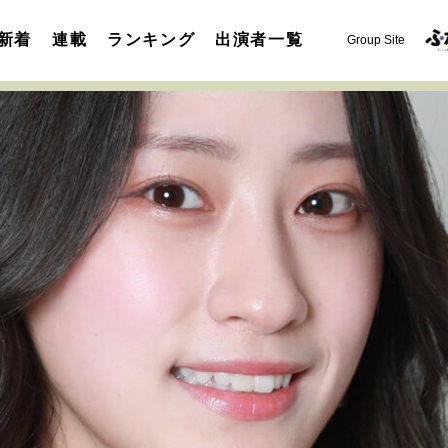
新着
連載
ランキング
出演者一覧
Group Site
運命を変えた出会い
決断の裏側
挫折からの再起
未知
表現者の葛藤
人生が動いた日
10代の挫折と原点
セカンドキャリアの描き方
独立という決断
大人の学び直し
夢を掴む選択