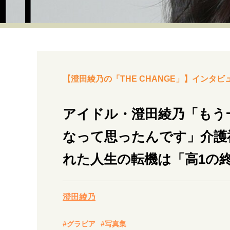
経営・ビジネス
マインドセット
ライフスタイル・生き方
【澄田綾乃の「THE CHANGE」】インタビュ
アイドル・澄田綾乃「もう
なって思ったんです」介護
社会・カルチャー・マネー
れた人生の転機は「高1の
澄田綾乃
#グラビア
#写真集