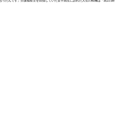
思ったんです」介護福祉士を目指していた女子高生に訪れた人生の転機は「高1の終