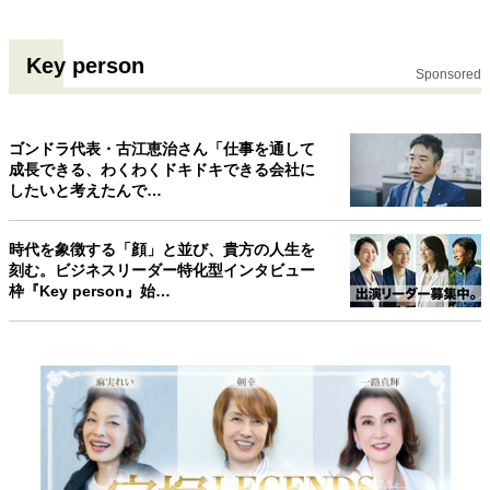
40代からの景色
50代のリアル
美しさの哲学
パートナーとの歩み方
親になるということ
Key person
Sponsored
病が教えてくれたこと
移住という選択
熱狂できるもの
一生モノの愛用品
私を彩るエッセンス
60代のネクストステージ
ゴンドラ代表・古江恵治さん「仕事を通して
70代のグランドデザイン
成長できる、わくわくドキドキできる会社に
したいと考えたんで…
社会・カルチャー・マネー
時代を象徴する「顔」と並び、貴方の人生を
刻む。ビジネスリーダー特化型インタビュー
地域とつながる/お金との付き合い方
枠『Key person』始…