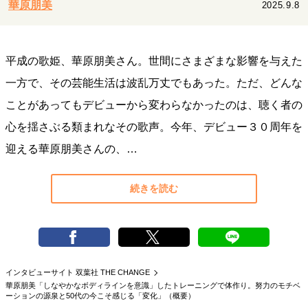
華原朋美
2025.9.8
キャリア・働き方
セカンドキャリアの描き方
独立という決断
大人の学び直し
ファーストキャリアを拓く
平成の歌姫、華原朋美さん。世間にさまざまな影響を与えた
夢を掴む選択
一方で、その芸能生活は波乱万丈でもあった。ただ、どんな
ことがあってもデビューから変わらなかったのは、聴く者の
経営・ビジネス
心を揺さぶる類まれなその歌声。今年、デビュー３０周年を
リーダーの流儀
変革の原動力
次世代へのバトン
迎える華原朋美さんの、…
トップが描く未来
続きを読む
マインドセット
重圧との向き合い方
一流のルーティン
20代の現在地
忘れられない言葉
10代・20代の土台
インタビューサイト 双葉社 THE CHANGE
華原朋美「しなやかなボディラインを意識」したトレーニングで体作り。努力のモチベ
ーションの源泉と50代の今こそ感じる「変化」（概要）
ライフスタイル・生き方