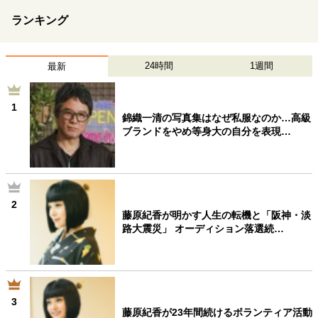
ランキング
24時間
1週間
最新
1
錦織一清の写真集はなぜ私服なのか…高級
ブランドをやめ等身大の自分を表現…
2
藤原紀香が明かす人生の転機と「阪神・淡
路大震災」 オーディション落選続…
3
藤原紀香が23年間続けるボランティア活動