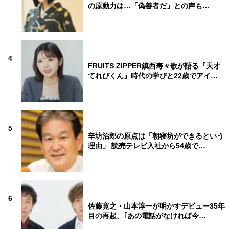
の原動力は…「偽善者だ」との声も…
4
FRUITS ZIPPER鎮西寿々歌が語る『天才
てれびくん』時代の学びと22歳でアイ…
5
辛坊治郎の原点は「朝寝坊ができるという
理由」 読売テレビ入社から54歳で…
6
佐藤寛之・山本淳一が明かすデビュー35年
目の再起、｢あの電話がなければ今…