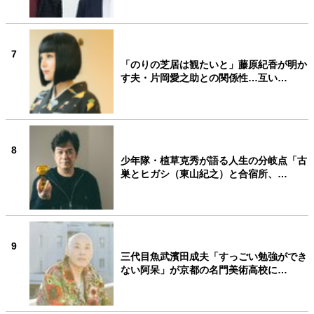
7
「のりの芝居は観たいと」藤原紀香が明か
す夫・片岡愛之助との関係性…互い…
8
少年隊・植草克秀が語る人生の分岐点「古
巣とヒガシ（東山紀之）と合宿所、…
9
三代目魚武濱田成夫「すっごい勉強ができ
ない阿呆」が京都の名門美術高校に…