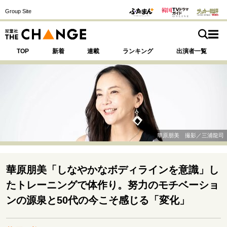
Group Site
TOP
新着
連載
ランキング
出演者一覧
注目の記事テーマで探す
SPECIAL
華原朋美 撮影／三浦龍司
サイトの核・哲学
運命を変えた出会い
決断の裏側
挫折からの再起
華原朋美「しなやかなボディラインを意識」し
未知への挑戦
プロフェッショナルの矜持
たトレーニングで体作り。努力のモチベーショ
表現者の葛藤
人生が動いた日
10代の挫折と原点
ンの源泉と50代の今こそ感じる「変化」