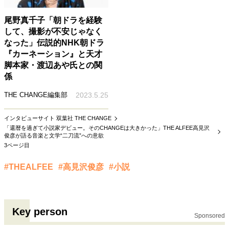
尾野真千子「朝ドラを経験
して、撮影が不安じゃなく
なった」伝説的NHK朝ドラ
『カーネーション』と天才
脚本家・渡辺あや氏との関
係
THE CHANGE編集部
2023.5.25
インタビューサイト 双葉社 THE CHANGE
「還暦を過ぎて小説家デビュー。そのCHANGEは大きかった」THE ALFEE高見沢
俊彦が語る音楽と文学“二刀流”への意欲
3ページ目
#THEALFEE
#高見沢俊彦
#小説
Key person
Sponsored