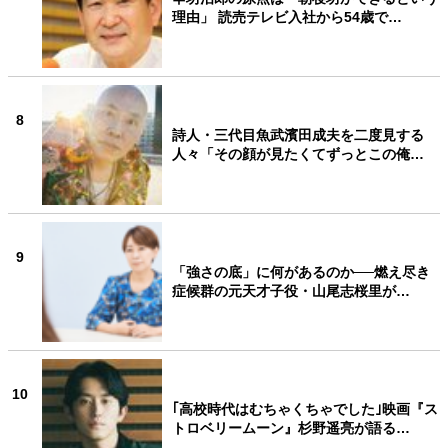
理由」 読売テレビ入社から54歳で…
8
詩人・三代目魚武濱田成夫を二度見する
人々「その顔が見たくてずっとこの俺…
9
「強さの底」に何があるのか──燃え尽き
症候群の元天才子役・山尾志桜里が…
10
｢高校時代はむちゃくちゃでした｣映画『ス
トロベリームーン』杉野遥亮が語る…