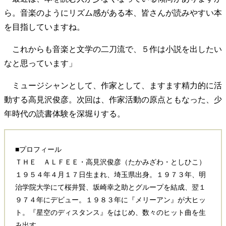
40代からの景色
美しさの哲学
パートナーとの歩み方
ら。音楽のようにリズム感がある本、皆さんが読みやすい本
親になるということ
病が教えてくれたこと
を目指していますね。
移住という選択
熱狂できるもの
一生モノの愛用品
私を彩るエッセンス
60代のネクストステージ
これからも音楽と文学の二刀流で、５作は小説を出したい
70代のグランドデザイン
なと思っています」
ミュージシャンとして、作家として、ますます精力的に活
社会・カルチャー・マネー
動する高見沢俊彦。次回は、作家活動の原点ともなった、少
年時代の読書体験を深堀りする。
地域とつながる/お金との付き合い方
■プロフィール
ＴＨＥ ＡＬＦＥＥ・高見沢俊彦（たかみざわ・としひこ）
１９５４年４月１７日生まれ、埼玉県出身。１９７３年、明
治学院大学にて桜井賢、坂崎幸之助とグループを結成、翌１
９７４年にデビュー。１９８３年に『メリーアン』が大ヒッ
ト。『星空のディスタンス』をはじめ、数々のヒット曲を生
み出す。