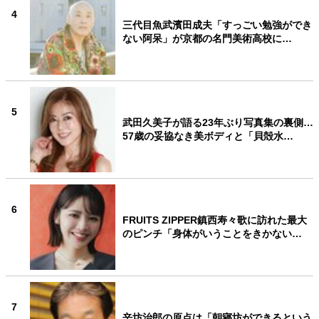
4
三代目魚武濱田成夫「すっごい勉強ができ
ない阿呆」が京都の名門美術高校に…
5
武田久美子が語る23年ぶり写真集の裏側…
57歳の妥協なき美ボディと「貝殻水…
6
FRUITS ZIPPER鎮西寿々歌に訪れた最大
のピンチ「身体がいうことをきかない…
7
辛坊治郎の原点は「朝寝坊ができるという