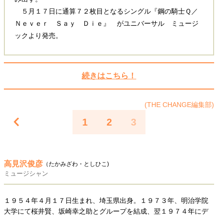
５月１７日に通算７２枚目となるシングル『鋼の騎士Ｑ／
Ｎｅｖｅｒ Ｓａｙ Ｄｉｅ』 がユニバーサル ミュージ
ックより発売。
続きはこちら！
(THE CHANGE編集部)
1
2
3
高見沢俊彦
（たかみざわ・としひこ)
ミュージシャン
１９５４年４月１７日生まれ、埼玉県出身。１９７３年、明治学院
大学にて桜井賢、坂崎幸之助とグループを結成、翌１９７４年にデ