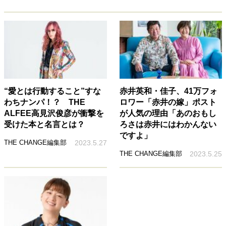
“愛とは行動すること”すな
赤井英和・佳子、41万フォ
わちナンパ！？ THE
ロワー「赤井の嫁」ポスト
ALFEE高見沢俊彦が衝撃を
が人気の理由「あのおもし
受けた本と名言とは？
ろさは赤井にはわかんない
ですよ」
THE CHANGE編集部
2023.5.27
THE CHANGE編集部
2023.5.25