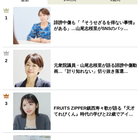
1
誹謗中傷も「『そうせざるを得ない事情』
がある」…山尾志桜里がSNSのバッ…
2
元衆院議員・山尾志桜里が語る誹謗中傷動
画…「計り知れない」切り抜き落選…
3
FRUITS ZIPPER鎮西寿々歌が語る『天才
てれびくん』時代の学びと22歳でアイ…