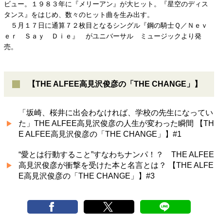
ビュー。１９８３年に『メリーアン』が大ヒット。『星空のディス
タンス』をはじめ、数々のヒット曲を生み出す。
５月１７日に通算７２枚目となるシングル『鋼の騎士Ｑ／Ｎｅｖ
ｅｒ Ｓａｙ Ｄｉｅ』 がユニバーサル ミュージックより発
売。
【THE ALFEE高見沢俊彦の「THE CHANGE」】
「坂崎、桜井に出会わなければ、学校の先生になってい
た」THE ALFEE高見沢俊彦の人生が変わった瞬間 【TH
E ALFEE高見沢俊彦の「THE CHANGE」】#1
“愛とは行動すること”すなわちナンパ！？ THE ALFEE
高見沢俊彦が衝撃を受けた本と名言とは？ 【THE ALFE
E高見沢俊彦の「THE CHANGE」】#3