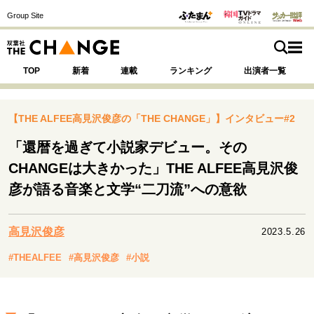
Group Site
TOP
新着
連載
ランキング
出演者一覧
【THE ALFEE高見沢俊彦の「THE CHANGE」】インタビュー#2
「還暦を過ぎて小説家デビュー。その
注目の記事テーマで探す
SPECIAL
CHANGEは大きかった」THE ALFEE高見沢俊
彦が語る音楽と文学“二刀流”への意欲
サイトの核・哲学
運命を変えた出会い
決断の裏側
挫折からの再起
高見沢俊彦
2023.5.26
未知への挑戦
プロフェッショナルの矜持
#THEALFEE
#高見沢俊彦
#小説
表現者の葛藤
人生が動いた日
10代の挫折と原点