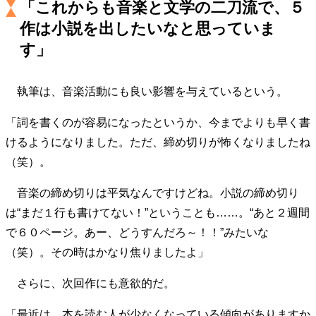
「これからも音楽と文学の二刀流で、５
キャリア・働き方
作は小説を出したいなと思っていま
セカンドキャリアの描き方
独立という決断
大人の学び直し
ファーストキャリアを拓く
す」
夢を掴む選択
執筆は、音楽活動にも良い影響を与えているという。
経営・ビジネス
「詞を書くのが容易になったというか、今までよりも早く書
リーダーの流儀
変革の原動力
次世代へのバトン
けるようになりました。ただ、締め切りが怖くなりましたね
トップが描く未来
（笑）。
音楽の締め切りは平気なんですけどね。小説の締め切り
は“まだ１行も書けてない！”ということも……。“あと２週間
マインドセット
で６０ページ。あー、どうすんだろ～！！”みたいな
重圧との向き合い方
一流のルーティン
20代の現在地
（笑）。その時はかなり焦りましたよ」
忘れられない言葉
10代・20代の土台
さらに、次回作にも意欲的だ。
ライフスタイル・生き方
「最近は、本を読む人が少なくなっている傾向がありますか