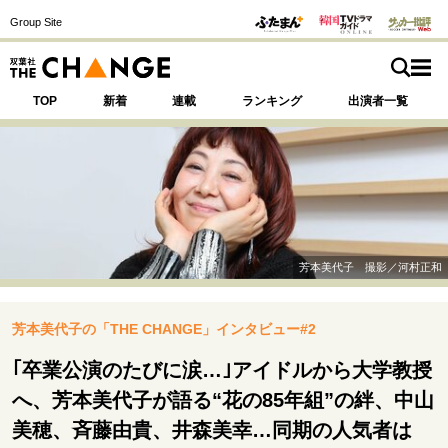
Group Site
TOP
新着
連載
ランキング
出演者一覧
注目の記事テーマで探す
SPECIAL
芳本美代子 撮影／河村正和
サイトの核・哲学
芳本美代子の「THE CHANGE」インタビュー#2
運命を変えた出会い
決断の裏側
挫折からの再起
未知への挑戦
プロフェッショナルの矜持
｢卒業公演のたびに涙…｣アイドルから大学教授
表現者の葛藤
人生が動いた日
10代の挫折と原点
へ、芳本美代子が語る“花の85年組”の絆、中山
美穂、斉藤由貴、井森美幸…同期の人気者は