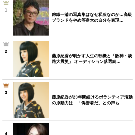
1
錦織一清の写真集はなぜ私服なのか…高級
ブランドをやめ等身大の自分を表現…
2
藤原紀香が明かす人生の転機と「阪神・淡
路大震災」 オーディション落選続…
3
藤原紀香が23年間続けるボランティア活動
の原動力は…「偽善者だ」との声も…
4