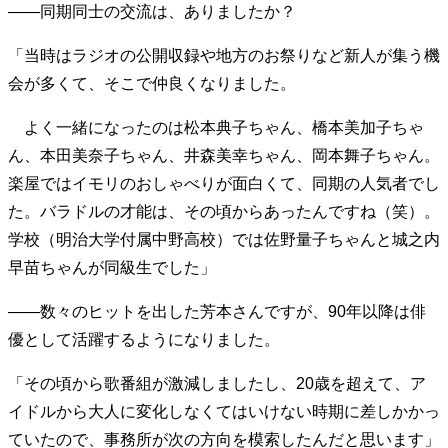
――同期同士の交流は、ありましたか？
40代からの景色
50代のリアル
美しさの哲学
パートナーとの歩み方
親になるということ
「当時はラジオの公開収録や地方のお祭りなど新人が集う機
病が教えてくれたこと
移住という選択
会が多くて、そこで仲良くなりました。
熱狂できるもの
一生モノの愛用品
私を彩るエッセンス
60代のネクストステージ
よく一緒になったのは松本典子ちゃん、橋本美加子ちゃ
70代のグランドデザイン
ん、本田美奈子ちゃん、井森美幸ちゃん、岡本舞子ちゃん。
楽屋ではイモリのおしゃべりが面白くて、同期の人気者でし
た。バラドルの才能は、その頃からあったんですね（笑）。
社会・カルチャー・マネー
学校（明治大学付属中野高校）では佐野量子ちゃんと城之内
地域とつながる/お金との付き合い方
早苗ちゃんが同級生でした」
――数々のヒットを出した芳本さんですが、90年以降は俳
優として活躍するようになりました。
「その頃から歌番組が激減しましたし、20歳を超えて、ア
イドルから大人に変化しなくてはいけない時期に差しかかっ
ていたので、事務所が次の方向を模索したんだと思います」