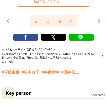
泣いています」
1
2
3
4
インタビューサイト 双葉社 THE CHANGE
｢卒業公演のたびに涙…｣アイドルから大学教授へ、芳本美代子が語る“花の85年
組”の絆、中山美穂、斉藤由貴、井森美幸…同期の人気者は
2ページ目
#斉藤由貴
#松本典子
#井森美幸
#岩井俊二
Key person
Sponsored