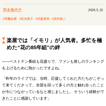
キャリア・働き方
セカンドキャリアの描き方
独立という決断
芳本美代子
2026.5.22
大人の学び直し
ファーストキャリアを拓く
#斉藤由貴
#松本典子
#井森美幸
#岩井俊二
夢を掴む選択
楽屋では「イモリ」が人気者。多忙を極
経営・ビジネス
めた“花の85年組”の絆
リーダーの流儀
変革の原動力
次世代へのバトン
トップが描く未来
――ベストテン番組も花盛りで、ファンも推しのランキング
を上げるために熱かったですよね。
マインドセット
「昨年のライブでは、当時、応援してくれた方たちがこぞっ
重圧との向き合い方
一流のルーティン
20代の現在地
て来てくださって。全国を回って多くの方と触れ合ったこと
忘れられない言葉
10代・20代の土台
が今につながっているなと感じましたし、そういう経験がで
きたことに感謝しています」
ライフスタイル・生き方