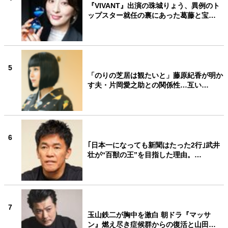
『VIVANT』出演の珠城りょう、異例のト
ップスター就任の裏にあった葛藤と宝…
5
「のりの芝居は観たいと」藤原紀香が明か
す夫・片岡愛之助との関係性…互い…
6
｢日本一になっても新聞はたった2行｣武井
壮が“百獣の王”を目指した理由。…
7
玉山鉄二が胸中を激白 朝ドラ『マッサ
ン』燃え尽き症候群からの復活と山田…