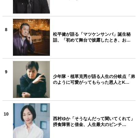
8
松平健が語る「マツケンサンバ」誕生秘
話、「初めて舞台で披露したとき、お…
9
少年隊・植草克秀が語る人生の分岐点「弟
のように可愛がってもらった恩人とK…
10
西村ゆか「そうなんだって聞いてくれて」
摂食障害と借金、人生最大のピンチ…