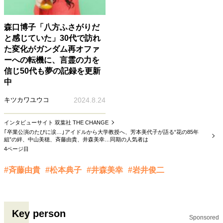
森口博子「八方ふさがりだ
と感じていた」30代で訪れ
た変化がガンダム再オファ
ーへの転機に、言霊の力を
信じ50代も夢の記録を更新
中
キツカワユウコ
2024.8.24
インタビューサイト 双葉社 THE CHANGE
｢卒業公演のたびに涙…｣アイドルから大学教授へ、芳本美代子が語る“花の85年
組”の絆、中山美穂、斉藤由貴、井森美幸…同期の人気者は
4ページ目
#斉藤由貴
#松本典子
#井森美幸
#岩井俊二
Key person
Sponsored