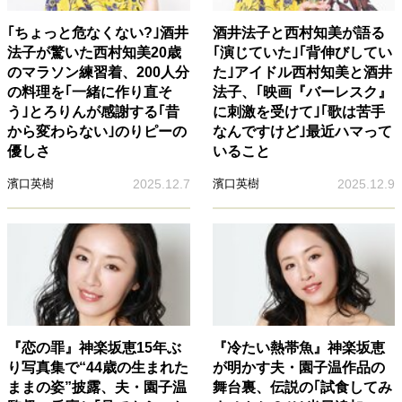
｢ちょっと危なくない?｣酒井
酒井法子と西村知美が語る
法子が驚いた西村知美20歳
｢演じていた｣｢背伸びしてい
のマラソン練習着、200人分
た｣アイドル西村知美と酒井
の料理を｢一緒に作り直そ
法子、｢映画『バーレスク』
う｣とろりんが感謝する｢昔
に刺激を受けて｣｢歌は苦手
から変わらない｣のりピーの
なんですけど｣最近ハマって
優しさ
いること
濱口英樹
2025.12.7
濱口英樹
2025.12.9
『恋の罪』神楽坂恵15年ぶ
『冷たい熱帯魚』神楽坂恵
り写真集で“44歳の生まれた
が明かす夫・園子温作品の
ままの姿”披露、夫・園子温
舞台裏、伝説の｢試食してみ