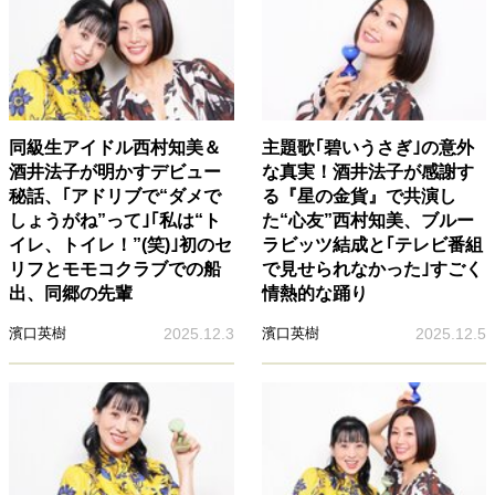
同級生アイドル西村知美＆
主題歌｢碧いうさぎ｣の意外
酒井法子が明かすデビュー
な真実！酒井法子が感謝す
秘話、｢アドリブで“ダメで
る『星の金貨』で共演し
しょうがね”って｣｢私は“ト
た“心友”西村知美、ブルー
イレ、トイレ！”(笑)｣初のセ
ラビッツ結成と｢テレビ番組
リフとモモコクラブでの船
で見せられなかった｣すごく
出、同郷の先輩
情熱的な踊り
濱口英樹
2025.12.3
濱口英樹
2025.12.5