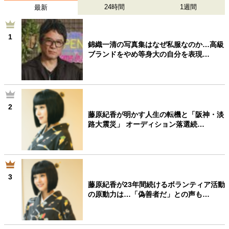
24時間
1週間
最新
1
錦織一清の写真集はなぜ私服なのか…高級
ブランドをやめ等身大の自分を表現…
2
藤原紀香が明かす人生の転機と「阪神・淡
路大震災」 オーディション落選続…
3
藤原紀香が23年間続けるボランティア活動
の原動力は…「偽善者だ」との声も…