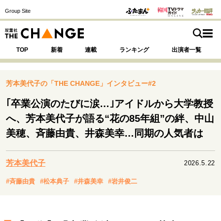
Group Site
TOP
新着
連載
ランキング
出演者一覧
芳本美代子の「THE CHANGE」インタビュー#2
｢卒業公演のたびに涙…｣アイドルから大学教授
注目の記事テーマで探す
SPECIAL
へ、芳本美代子が語る“花の85年組”の絆、中山
美穂、斉藤由貴、井森美幸…同期の人気者は
サイトの核・哲学
運命を変えた出会い
決断の裏側
挫折からの再起
芳本美代子
2026.5.22
未知への挑戦
プロフェッショナルの矜持
#斉藤由貴
#松本典子
#井森美幸
#岩井俊二
表現者の葛藤
人生が動いた日
10代の挫折と原点