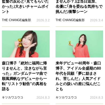
監督の反応と｢見てもらいた
ませんか？｣は当日追加、
かった｣大きいチャームポイ
名優に｢身を委ねる気持ちで
ント
挑んだ｣衝撃シーン
THE CHANGE編集部
2026.3.2
THE CHANGE編集部
2026.3.4
森口博子「絶対に福岡に帰
来年デビュー40周年・森口
りませんと、泣きながら言
博子、アイドル全盛期の80
った」ガンダムテーマ曲で
年代を回顧「夢に励まさ
順風満帆なデビューから一
れ、苦しんだ」人気アイド
転“リストラ勧告”の真相を
ルとの扱いの差に悩んだこ
語る
とも
キツカワユウコ
2024.8.3
キツカワユウコ
2024.8.3