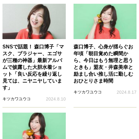
SNSで話題！ 森口博子「マ
森口博子、心身が揺らぐお
スク、ブラジャー、エゴサ
年頃「朝目覚めた瞬間か
が三種の神器」最新アルバ
ら、今日はもう無理と思う
ムで披露した大胆水着ショ
ときも」盟友・井森美幸と
ット「良い反応を繰り返し
励まし合い推し活に勤しむ
見ては、ニヤニヤしていま
おひとりさま時間
す」
キツカワユウコ
2024.8.17
キツカワユウコ
2024.8.10