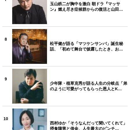
玉山鉄二が胸中を激白 朝ドラ『マッサ
ン』燃え尽き症候群からの復活と山田…
8
松平健が語る「マツケンサンバ」誕生秘
話、「初めて舞台で披露したとき、お…
9
少年隊・植草克秀が語る人生の分岐点「弟
のように可愛がってもらった恩人とK…
10
西村ゆか「そうなんだって聞いてくれて」
摂食障害と借金、人生最大のピンチ…