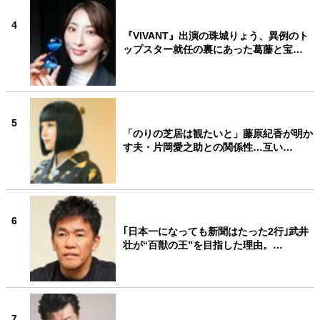
4
『VIVANT』出演の珠城りょう、異例のト
ップスター就任の裏にあった葛藤と宝…
5
「のりの芝居は観たいと」藤原紀香が明か
す夫・片岡愛之助との関係性…互い…
6
｢日本一になっても新聞はたった2行｣武井
壮が“百獣の王”を目指した理由。…
7