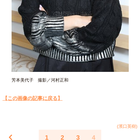
40代からの景色
50代のリアル
美しさの哲学
パートナーとの歩み方
親になるということ
病が教えてくれたこと
移住という選択
熱狂できるもの
一生モノの愛用品
私を彩るエッセンス
60代のネクストステージ
70代のグランドデザイン
社会・カルチャー・マネー
地域とつながる/お金との付き合い方
芳本美代子 撮影／河村正和
【この画像の記事に戻る】
(濱口英樹)
1
2
3
4