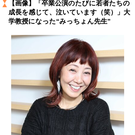
【画像】「卒業公演のたびに若者たちの
キャリア・働き方
成長を感じて、泣いています（笑）」大
セカンドキャリアの描き方
独立という決断
大人の学び直し
ファーストキャリアを拓く
学教授になった“みっちょん先生”
夢を掴む選択
経営・ビジネス
リーダーの流儀
変革の原動力
次世代へのバトン
トップが描く未来
マインドセット
重圧との向き合い方
一流のルーティン
20代の現在地
忘れられない言葉
10代・20代の土台
ライフスタイル・生き方