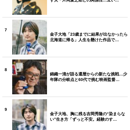
す夫・片岡愛之助との関係性…互い…
7
金子大地「23歳までに結果が出なかったら
北海道に帰る」人生を懸けた作品で…
8
錦織一清が語る還暦からの新たな挑戦…少
年隊の分岐点と60代で挑む映画監督…
9
金子大地、胸に残る吉岡秀隆の“染まらな
い”生き方「ずっと不安。経験のす…