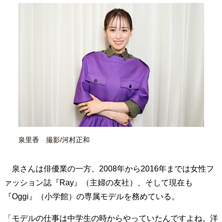
40代からの景色
50代のリアル
美しさの哲学
パートナーとの歩み方
親になるということ
病が教えてくれたこと
移住という選択
熱狂できるもの
一生モノの愛用品
私を彩るエッセンス
60代のネクストステージ
70代のグランドデザイン
社会・カルチャー・マネー
地域とつながる/お金との付き合い方
泉里香 撮影/河村正和
泉さんは俳優業の一方、2008年から2016年までは女性フ
ァッション誌『Ray』（主婦の友社）、そして現在も
『Oggi』（小学館）の専属モデルを務めている。
「モデルの仕事は中学生の時からやっていたんですよね。洋