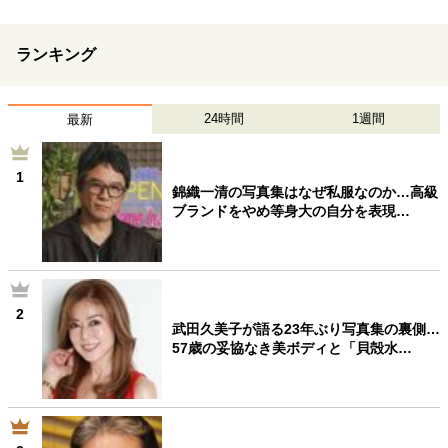
ランキング
24時間
1週間
最新
1
錦織一清の写真集はなぜ私服なのか…高級
ブランドをやめ等身大の自分を表現…
2
武田久美子が語る23年ぶり写真集の裏側…
57歳の妥協なき美ボディと「貝殻水…