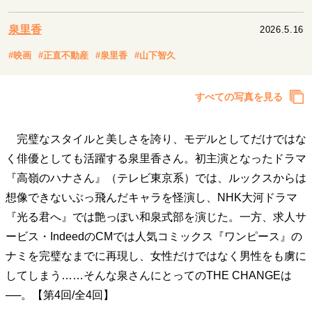
キャリア・働き方
セカンドキャリアの描き方
独立という決断
泉里香
2026.5.16
大人の学び直し
ファーストキャリアを拓く
#映画
#正直不動産
#泉里香
#山下智久
夢を掴む選択
すべての写真を見る
経営・ビジネス
完璧なスタイルと美しさを誇り、モデルとしてだけではな
リーダーの流儀
変革の原動力
次世代へのバトン
トップが描く未来
く俳優としても活躍する泉里香さん。初主演となったドラマ
『高嶺のハナさん』（テレビ東京系）では、ルックスからは
想像できないぶっ飛んだキャラを怪演し、NHK大河ドラマ
マインドセット
『光る君へ』では艶っぽい和泉式部を演じた。一方、求人サ
重圧との向き合い方
一流のルーティン
20代の現在地
ービス・IndeedのCMでは人気コミックス『ワンピース』の
忘れられない言葉
10代・20代の土台
ナミを完璧なまでに再現し、女性だけではなく男性をも虜に
してしまう……そんな泉さんにとってのTHE CHANGEは
──。【第4回/全4回】
ライフスタイル・生き方