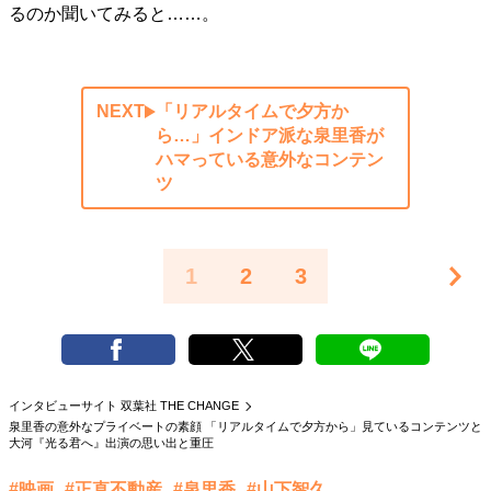
るのか聞いてみると……。
NEXT
「リアルタイムで夕方か
ら…」インドア派な泉里香が
ハマっている意外なコンテン
ツ
1
2
3
インタビューサイト 双葉社 THE CHANGE
泉里香の意外なプライベートの素顔 「リアルタイムで夕方から」見ているコンテンツと
大河『光る君へ』出演の思い出と重圧
#映画
#正直不動産
#泉里香
#山下智久