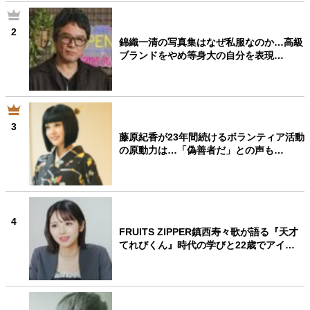
2
錦織一清の写真集はなぜ私服なのか…高級
ブランドをやめ等身大の自分を表現…
3
藤原紀香が23年間続けるボランティア活動
の原動力は…「偽善者だ」との声も…
4
FRUITS ZIPPER鎮西寿々歌が語る『天才
てれびくん』時代の学びと22歳でアイ…