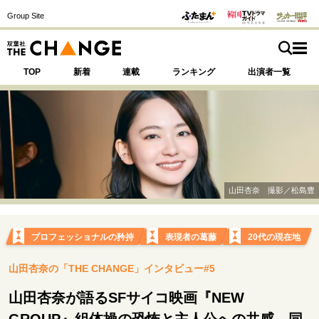
Group Site
TOP
新着
連載
ランキング
出演者一覧
注目の記事テーマで探す
SPECIAL
山田杏奈 撮影／松島豊
サイトの核・哲学
運命を変えた出会い
決断の裏側
挫折からの再起
プロフェッショナルの矜持
表現者の葛藤
20代の現在地
未知への挑戦
プロフェッショナルの矜持
山田杏奈の「THE CHANGE」インタビュー#5
表現者の葛藤
人生が動いた日
10代の挫折と原点
山田杏奈が語るSFサイコ映画『NEW