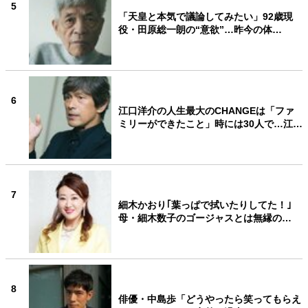
5
「天皇と本気で議論してみたい」92歳現
役・田原総一朗の“意欲”…昨今の体…
6
江口洋介の人生最大のCHANGEは「ファ
ミリーができたこと」時には30人で…江…
7
細木かおり｢葉っぱで拭いたりしてた！｣
母・細木数子のゴージャスとは無縁の…
8
俳優・中島歩「どうやったら笑ってもらえ