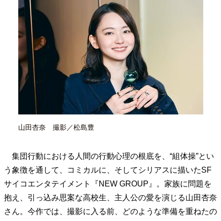
40代からの景色
50代のリアル
美しさの哲学
パートナーとの歩み方
親になるということ
病が教えてくれたこと
移住という選択
熱狂できるもの
一生モノの愛用品
私を彩るエッセンス
60代のネクストステージ
70代のグランドデザイン
社会・カルチャー・マネー
地域とつながる/お金との付き合い方
山田杏奈 撮影／松島豊
集団行動における人間の行動心理の根底を、“組体操”とい
う象徴を通して、コミカルに、そしてシリアスに描いたSF
サイコエンタテイメント『NEW GROUP』。家族に問題を
抱え、引っ込み思案な高校生、主人公の愛を演じる山田杏奈
さん。今作では、撮影に入る前、どのような準備を重ねたの