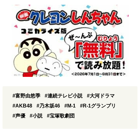
#富野由悠季
#連続テレビ小説
#大河ドラマ
#AKB48
#乃木坂46
#M-1
#R-1グランプリ
#声優
#小説
#宝塚歌劇団