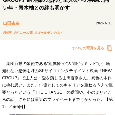
GROUP』組体操の恐怖と主人公への共感…同
キャリア・働き方
い年・青木柚との絆も明かす
セカンドキャリアの描き方
独立という決断
大人の学び直し
ファーストキャリアを拓く
夢を掴む選択
山田杏奈
2026.6.11
#映画
#ピエール瀧
#ゴールデンカムイ
経営・ビジネス
すべての写真を見る
リーダーの流儀
変革の原動力
次世代へのバトン
トップが描く未来
集団行動の象徴である“組体操”や“人間ピラミッド”が、底
知れない恐怖を呼ぶSFサイコエンタテイメント映画『NEW
マインドセット
GROUP』で主人公・愛を演じる山田杏奈さん。異色の本作
に挑む思い、また、俳優としてのキャリアを重ねるうえで重
重圧との向き合い方
一流のルーティン
20代の現在地
忘れられない言葉
10代・20代の土台
要だったという「THE CHANGE」の瞬間や、心のよりどこ
ろの話、さらには最近のプライベートまでうかがった。【第
1回／全5回】
ライフスタイル・生き方