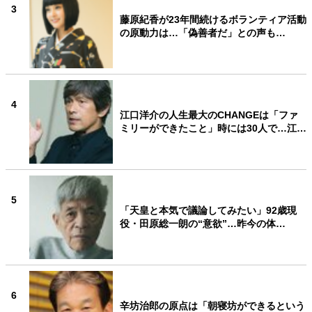
3
藤原紀香が23年間続けるボランティア活動
の原動力は…「偽善者だ」との声も…
4
江口洋介の人生最大のCHANGEは「ファ
ミリーができたこと」時には30人で…江…
5
「天皇と本気で議論してみたい」92歳現
役・田原総一朗の“意欲”…昨今の体…
6
辛坊治郎の原点は「朝寝坊ができるという