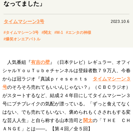
キャリア・働き方
なってました」
セカンドキャリアの描き方
独立という決断
大人の学び直し
ファーストキャリアを拓く
タイムマシーン3号
2023.10.6
夢を掴む選択
#タイムマシーン3号
#関太
#M-1
#エンタの神様
#爆笑オンエアバトル
経営・ビジネス
リーダーの流儀
変革の原動力
次世代へのバトン
人気番組『
有吉の壁
』（日本テレビ）レギュラー、オフィ
トップが描く未来
シャルＹｏｕＴｕｂｅチャンネルは登録者数７９万人、今春
からは冠ラジオ『真誠ｐｒｅｓｅｎｔｓ
タイムマシーン３
号
のそろそろ売れてもいいんじゃない？』（ＣＢＣラジオ）
マインドセット
がスタートするなど、結成２４年目にしてタイムマシーン３
重圧との向き合い方
一流のルーティン
20代の現在地
号にプチブレイクの気配が漂っている。「ずっと食えてなく
忘れられない言葉
10代・20代の土台
はない、でも売れてもいない、褒められもくさされもする変
な芸人人生」と自ら称する山本浩司と
関太
の「ＴＨＥ ＣＨ
ＡＮＧＥ」とは――。【第４回／全５回】
ライフスタイル・生き方