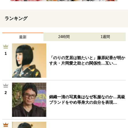
ランキング
24時間
1週間
最新
1
「のりの芝居は観たいと」藤原紀香が明か
す夫・片岡愛之助との関係性…互い…
2
錦織一清の写真集はなぜ私服なのか…高級
ブランドをやめ等身大の自分を表現…