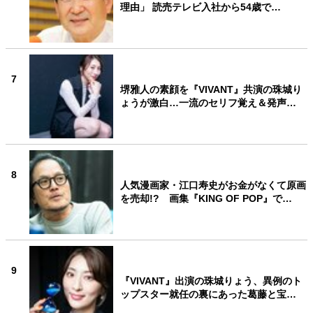
理由」 読売テレビ入社から54歳で…
7
堺雅人の素顔を『VIVANT』共演の珠城り
ょうが激白…一流のセリフ覚え＆発声…
8
人気漫画家・江口寿史がお金がなくて原画
を売却!? 画集『KING OF POP』で…
9
『VIVANT』出演の珠城りょう、異例のト
ップスター就任の裏にあった葛藤と宝…