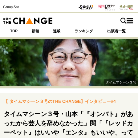
Group Site
TOP
新着
連載
ランキング
出演者一覧
注目の記事テーマで探す
SPECIAL
タイムマシーン３号
サイトの核・哲学
【 タイムマシーン３号のTHE CHANGE】インタビュー#4
運命を変えた出会い
決断の裏側
挫折からの再起
未知への挑戦
プロフェッショナルの矜持
タイムマシーン３号・山本「『オンバト』があ
表現者の葛藤
人生が動いた日
10代の挫折と原点
ったから芸人を辞めなかった」関「『レッドカ
ーペット』はいいや『エンタ』もいいや、って