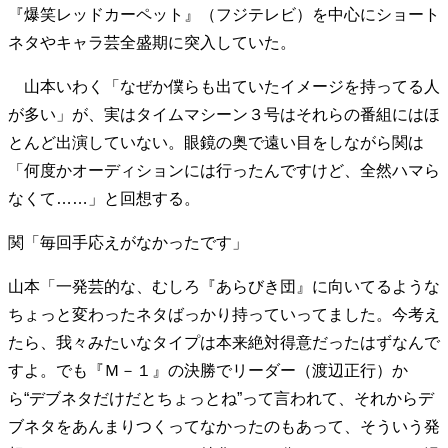
『爆笑レッドカーペット』（フジテレビ）を中心にショート
ネタやキャラ芸全盛期に突入していた。
山本いわく「なぜか僕らも出ていたイメージを持ってる人
が多い」が、実はタイムマシーン３号はそれらの番組にはほ
とんど出演していない。眼鏡の奥で遠い目をしながら関は
「何度かオーディションには行ったんですけど、全然ハマら
なくて……」と回想する。
関「毎回手応えがなかったです」
山本「一発芸的な、むしろ『あらびき団』に向いてるような
ちょっと変わったネタばっかり持っていってました。今考え
たら、我々みたいなタイプは本来絶対得意だったはずなんで
すよ。でも『Ｍ－１』の決勝でリーダー（渡辺正行）か
ら“デブネタだけだとちょっとね”って言われて、それからデ
ブネタをあんまりつくってなかったのもあって、そういう発