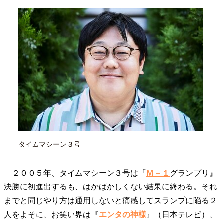
40代からの景色
50代のリアル
美しさの哲学
パートナーとの歩み方
親になるということ
病が教えてくれたこと
移住という選択
熱狂できるもの
一生モノの愛用品
私を彩るエッセンス
60代のネクストステージ
70代のグランドデザイン
社会・カルチャー・マネー
地域とつながる/お金との付き合い方
タイムマシーン３号
２００５年、タイムマシーン３号は『
Ｍ－１
グランプリ』
決勝に初進出するも、はかばかしくない結果に終わる。それ
までと同じやり方は通用しないと痛感してスランプに陥る２
人をよそに、お笑い界は『
エンタの神様
』（日本テレビ）、