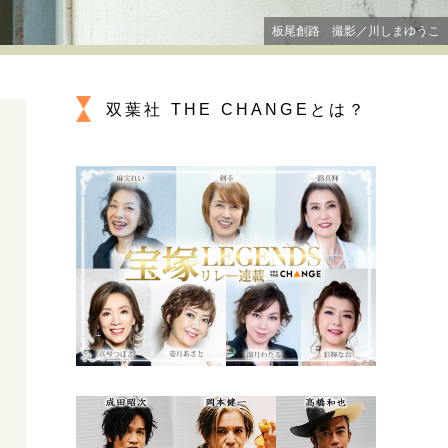
プが描く未来
板尾創路 撮影／川しまゆうこ
忘れられない言葉
10代・20代の土台
双葉社 THE CHANGEとは？
ーとの歩み方
親になるということ
一生モノの愛用品
デザイン