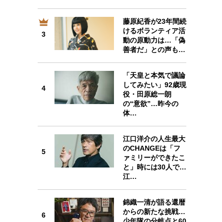
藤原紀香が23年間続
けるボランティア活
3
3
動の原動力は…「偽
善者だ」との声も…
「天皇と本気で議論
してみたい」92歳現
4
4
役・田原総一朗
の“意欲”…昨今の
体…
江口洋介の人生最大
のCHANGEは「フ
5
5
ァミリーができたこ
と」時には30人で…
江…
錦織一清が語る還暦
6
からの新たな挑戦…
6
少年隊の分岐点と60