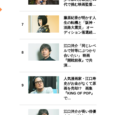
代で挑む映画監督…
藤原紀香が明かす人
生の転機と「阪神・
7
7
淡路大震災」 オー
ディション落選続…
江口洋介「同じレベ
ルで対等にぶつかり
8
8
合いたい」 映画
『開戦前夜』で共
演…
人気漫画家・江口寿
9
史がお金がなくて原
9
画を売却!? 画集
『KING OF POP』
で…
江口洋介が長い俳優
10