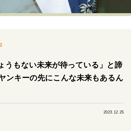
リーダーの流儀
変革の原動力
次世代へのバトン
トッ
重圧との向き合い方
一流のルーティン
20代の現在地
40代からの景色
50代のリアル
美しさの哲学
パートナ
2
病が教えてくれたこと
移住という選択
熱狂できるもの
私を彩るエッセンス
60代のネクストステージ
70代のグランド
ょうもない未来が待っている」と諦
ヤンキーの先にこんな未来もあるん
地域とつながる/お金との付き合い方
2023.12.25