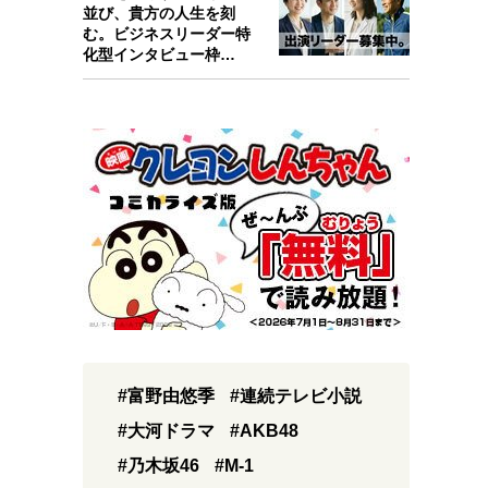
並び、貴方の人生を刻
む。ビジネスリーダー特
化型インタビュー枠
『Key person』始…
#富野由悠季
#連続テレビ小説
#大河ドラマ
#AKB48
#乃木坂46
#M-1