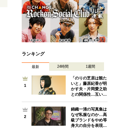
ランキング
24時間
1週間
最新
「のりの芝居は観た
いと」藤原紀香が明
1
1
かす夫・片岡愛之助
との関係性…互い…
錦織一清の写真集は
なぜ私服なのか…高
2
2
級ブランドをやめ等
身大の自分を表現…