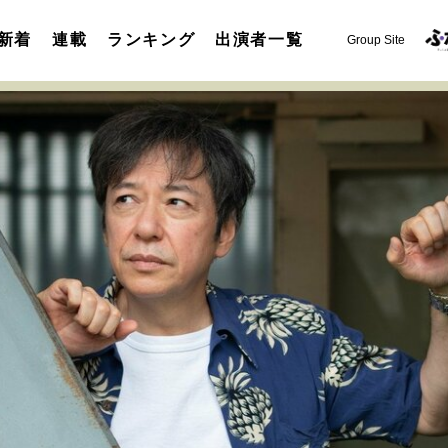
新着
連載
ランキング
出演者一覧
Group Site
運命を変えた出会い
決断の裏側
挫折からの再起
未知
表現者の葛藤
人生が動いた日
10代の挫折と原点
セカンドキャリアの描き方
独立という決断
大人の学び直し
夢を掴む選択