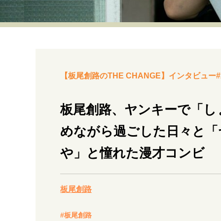
経営・ビジネス
マインドセット
ライフスタイル・生き方
【板尾創路のTHE CHANGE】インタビュー#
板尾創路、ヤンキーで「し
めながら過ごした日々と「
社会・カルチャー・マネー
や」と憧れた漫才コンビ
板尾創路
#板尾創路