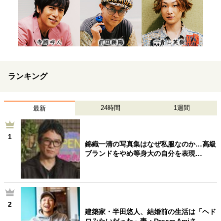
ランキング
24時間
1週間
最新
1
錦織一清の写真集はなぜ私服なのか…高級
ブランドをやめ等身大の自分を表現…
2
建築家・半田悠人、結婚前の生活は「ヘド