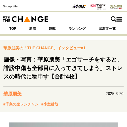
Group Site
TOP
新着
連載
ランキング
出演者一覧
華原朋美の「THE CHANGE」インタビュー#1
画像・写真：華原朋美「エゴサーチをすると、
注目の記事テーマで探す
SPECIAL
誹謗中傷も全部目に入ってきてしまう」ストレ
スの時代に物申す【合計4枚】
サイトの核・哲学
運命を変えた出会い
決断の裏側
挫折からの再起
華原朋美
2025.3.20
未知への挑戦
プロフェッショナルの矜持
#千鳥の鬼レンチャン
#小室哲哉
表現者の葛藤
人生が動いた日
10代の挫折と原点