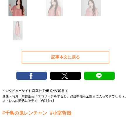
40代からの景色
50代のリアル
美しさの哲学
パートナーとの歩み方
親になるということ
病が教えてくれたこと
移住という選択
熱狂できるもの
一生モノの愛用品
私を彩るエッセンス
60代のネクストステージ
70代のグランドデザイン
記事本文に戻る
社会・カルチャー・マネー
地域とつながる/お金との付き合い方
インタビューサイト 双葉社 THE CHANGE
画像・写真：華原朋美「エゴサーチをすると、誹謗中傷も全部目に入ってきてしまう」
ストレスの時代に物申す【合計4枚】
#千鳥の鬼レンチャン
#小室哲哉