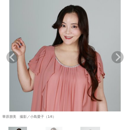
キャリア・働き方
セカンドキャリアの描き方
独立という決断
大人の学び直し
ファーストキャリアを拓く
夢を掴む選択
経営・ビジネス
リーダーの流儀
変革の原動力
次世代へのバトン
トップが描く未来
マインドセット
重圧との向き合い方
一流のルーティン
20代の現在地
忘れられない言葉
10代・20代の土台
華原朋美 撮影／小島愛子（1/4）
ライフスタイル・生き方