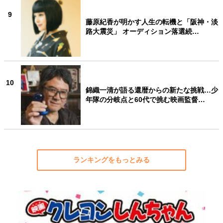
9
藤原紀香が明かす人生の転機と「阪神・淡
路大震災」 オーディション落選続…
10
錦織一清が語る還暦からの新たな挑戦…少
年隊の分岐点と60代で挑む映画監督…
ランキングをもっとみる