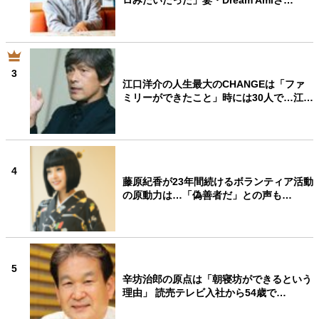
ロみたいだった」妻・Dream Amiさ…
3
江口洋介の人生最大のCHANGEは「ファ
ミリーができたこと」時には30人で…江…
4
藤原紀香が23年間続けるボランティア活動
の原動力は…「偽善者だ」との声も…
5
辛坊治郎の原点は「朝寝坊ができるという
理由」 読売テレビ入社から54歳で…