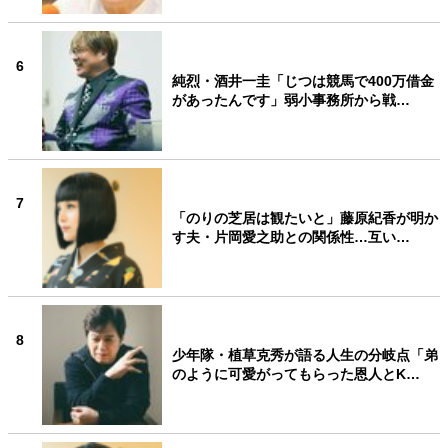
6
純烈・酒井一圭「じつは競馬で400万借金
があったんです」弱小事務所から戦…
7
「のりの芝居は観たいと」藤原紀香が明か
す夫・片岡愛之助との関係性…互い…
8
少年隊・植草克秀が語る人生の分岐点「弟
のように可愛がってもらった恩人とK…