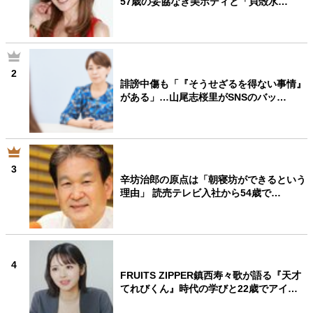
57歳の妥協なき美ボディと「貝殻水…
2
誹謗中傷も「『そうせざるを得ない事情』
がある」…山尾志桜里がSNSのバッ…
3
辛坊治郎の原点は「朝寝坊ができるという
理由」 読売テレビ入社から54歳で…
4
FRUITS ZIPPER鎮西寿々歌が語る『天才
てれびくん』時代の学びと22歳でアイ…