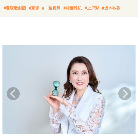
キャリア・働き方
#宝塚歌劇団
#宝塚
#一路真輝
#相葉雅紀
#上戸彩
#坂本冬美
セカンドキャリアの描き方
独立という決断
大人の学び直し
ファーストキャリアを拓く
夢を掴む選択
経営・ビジネス
リーダーの流儀
変革の原動力
次世代へのバトン
トップが描く未来
マインドセット
重圧との向き合い方
一流のルーティン
20代の現在地
忘れられない言葉
10代・20代の土台
ライフスタイル・生き方