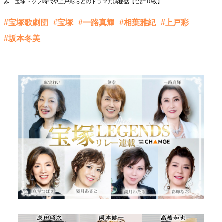
み…宝塚トップ時代や上戸彩らとのドラマ共演秘話【合計10枚】
#宝塚歌劇団
#宝塚
#一路真輝
#相葉雅紀
#上戸彩
#坂本冬美