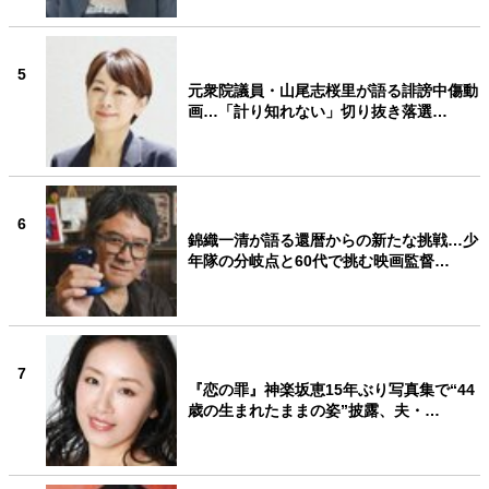
5
元衆院議員・山尾志桜里が語る誹謗中傷動
画…「計り知れない」切り抜き落選…
6
錦織一清が語る還暦からの新たな挑戦…少
年隊の分岐点と60代で挑む映画監督…
7
『恋の罪』神楽坂恵15年ぶり写真集で“44
歳の生まれたままの姿”披露、夫・…