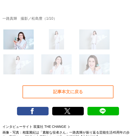
40代からの景色
美しさの哲学
パートナーとの歩み方
親になるということ
病が教えてくれたこと
一路真輝 撮影／松島豊（1/10）
移住という選択
熱狂できるもの
一生モノの愛用品
私を彩るエッセンス
60代のネクストステージ
70代のグランドデザイン
社会・カルチャー・マネー
地域とつながる/お金との付き合い方
記事本文に戻る
インタビューサイト 双葉社 THE CHANGE
画像・写真：相葉雅紀は「素敵な役者さん」一路真輝が振り返る芸能生活45周年の歩