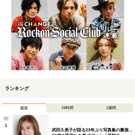
ランキング
24時間
1週間
最新
1
武田久美子が語る23年ぶり写真集の裏側…