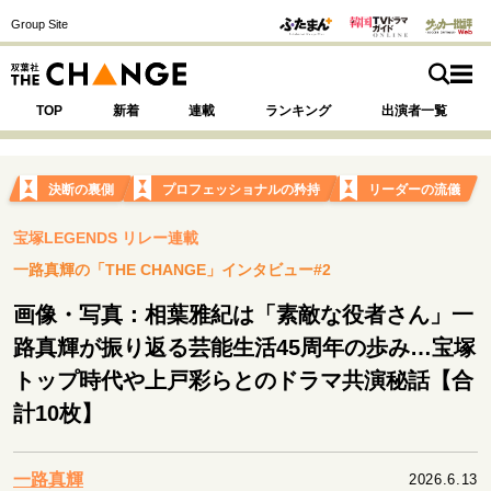
Group Site
TOP
新着
連載
ランキング
出演者一覧
決断の裏側
プロフェッショナルの矜持
リーダーの流儀
宝塚LEGENDS リレー連載
注目の記事テーマで探す
SPECIAL
一路真輝の「THE CHANGE」インタビュー#2
画像・写真：相葉雅紀は「素敵な役者さん」一
サイトの核・哲学
路真輝が振り返る芸能生活45周年の歩み…宝塚
運命を変えた出会い
決断の裏側
挫折からの再起
トップ時代や上戸彩らとのドラマ共演秘話【合
未知への挑戦
プロフェッショナルの矜持
計10枚】
表現者の葛藤
人生が動いた日
10代の挫折と原点
一路真輝
2026.6.13