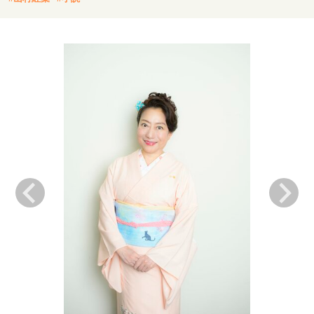
キャリア・働き方
セカンドキャリアの描き方
独立という決断
大人の学び直し
ファーストキャリアを拓く
夢を掴む選択
経営・ビジネス
リーダーの流儀
変革の原動力
次世代へのバトン
トップが描く未来
マインドセット
重圧との向き合い方
一流のルーティン
20代の現在地
忘れられない言葉
10代・20代の土台
ライフスタイル・生き方