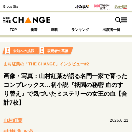
Group Site
TOP
新着
連載
ランキング
出演者一覧
未知への挑戦
表現者の葛藤
山村紅葉の「THE CHANGE」インタビュー#2
注目の記事テーマで探す
SPECIAL
画像・写真：山村紅葉が語る名門一家で育った
コンプレックス…初小説『祇園の秘密 血のす
サイトの核・哲学
り替え』で気づいたミステリーの女王の血【合
運命を変えた出会い
決断の裏側
挫折からの再起
計7枚】
未知への挑戦
プロフェッショナルの矜持
表現者の葛藤
人生が動いた日
10代の挫折と原点
山村紅葉
2026.6.21
#山村紅葉
#小説