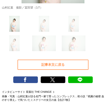
40代からの景色
50代のリアル
美しさの哲学
山村紅葉 撮影／冨田望（1/7）
パートナーとの歩み方
親になるということ
病が教えてくれたこと
移住という選択
熱狂できるもの
一生モノの愛用品
私を彩るエッセンス
60代のネクストステージ
70代のグランドデザイン
社会・カルチャー・マネー
地域とつながる/お金との付き合い方
記事本文に戻る
インタビューサイト 双葉社 THE CHANGE
画像・写真：山村紅葉が語る名門一家で育ったコンプレックス…初小説『祇園の秘密 血
のすり替え』で気づいたミステリーの女王の血【合計7枚】