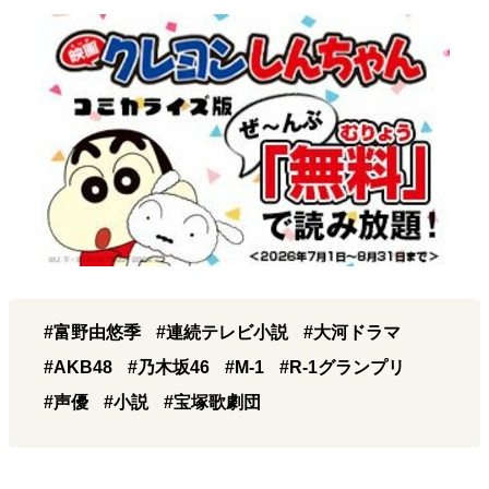
#富野由悠季
#連続テレビ小説
#大河ドラマ
#AKB48
#乃木坂46
#M-1
#R-1グランプリ
#声優
#小説
#宝塚歌劇団