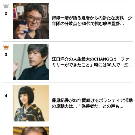
2
錦織一清が語る還暦からの新たな挑戦…少
年隊の分岐点と60代で挑む映画監督…
3
江口洋介の人生最大のCHANGEは「ファ
ミリーができたこと」時には30人で…江…
4
藤原紀香が23年間続けるボランティア活動
の原動力は…「偽善者だ」との声も…