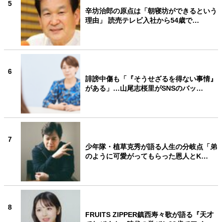
5
辛坊治郎の原点は「朝寝坊ができるという
理由」 読売テレビ入社から54歳で…
6
誹謗中傷も「『そうせざるを得ない事情』
がある」…山尾志桜里がSNSのバッ…
7
少年隊・植草克秀が語る人生の分岐点「弟
のように可愛がってもらった恩人とK…
8
FRUITS ZIPPER鎮西寿々歌が語る『天才